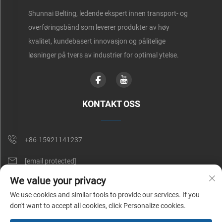
Shunnai Belting, ledende ekspert innen transport- og
overføringsbånd som leverer produkter av høy
kvalitet, kundebasert innovasjon og pålitelige
løsninger på tvers av industrier for optimal ytelse.
KONTAKT OSS
+86-15921141237
[email protected]
We value your privacy
RM 602, NO. 1509, CAOAN ROAD, SHANGHAI, KINA
We use cookies and similar tools to provide our services. If you
don't want to accept all cookies, click Personalize cookies.