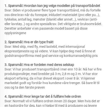
1. Spørsmål: Hvordan kan jeg velge modellen på transportbåndet 
Svar: Siden vi produserer flere typer transportbånd, må du fortelle 
oss dine krav når du forespør, inkludert materialet (pvc eller pu…), 
tykkelse, antall lag, mønster (blankt eller annet…), vevkrav (anti- 
eller lavstøy…) og andre spesialkrav. Det viktigste er bruksområdet. 
Deretter anbefaler vi en passende modell basert på disse 
opplysningene 
2. Spørsmål: Hva er din type frakt 
Svar: Med skip, med fly, med lastebil, med internasjonal 
ekspresstjeneste og så videre. Vi kan hjelpe deg med å finne et 
godstransportfirma med god service og konkurransedyktig pris 
3. Spørsmål: Hva er fordelen med deres selskap 
Svar: Vi har produsert transportbånd i mer enn 10 år. Nå har vi fire 
produksjonslinjer, med bredder på 3 m, 2,8 m og 2 m. Vi har stor 
eksport erfaring, da vi har drevet eksport i over 8 år. Vi kjenner 
markedet godt og forstår hva kundene våre trenger. Så bare lit til 
oss og ta den første prøven 
4. Spørsmål: Hvor lenge tar det å fullføre hele ordren 
Svar: Normalt vil vi fullføre ordren innen 20 dager. Men hvis det er 
en hastordre for deg, kan vi hjelpe til med å produsere og levere 