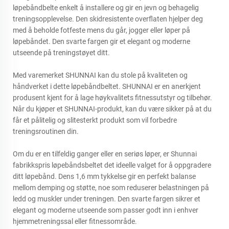
løpebåndbelte enkelt å installere og gir en jevn og behagelig
treningsopplevelse. Den skidresistente overflaten hjelper deg
med å beholde fotfeste mens du går, jogger eller løper på
løpebåndet. Den svarte fargen gir et elegant og moderne
utseende på treningstøyet ditt.
Med varemerket SHUNNAI kan du stole på kvaliteten og
håndverket i dette løpebåndbeltet. SHUNNAI er en anerkjent
produsent kjent for å lage høykvalitets fitnessutstyr og tilbehør.
Når du kjøper et SHUNNAI-produkt, kan du være sikker på at du
får et pålitelig og slitesterkt produkt som vil forbedre
treningsroutinen din.
Om du er en tilfeldig ganger eller en seriøs løper, er Shunnai
fabrikkspris løpebåndsbeltet det ideelle valget for å oppgradere
ditt løpebånd. Dens 1,6 mm tykkelse gir en perfekt balanse
mellom demping og støtte, noe som reduserer belastningen på
ledd og muskler under treningen. Den svarte fargen sikrer et
elegant og moderne utseende som passer godt inn i enhver
hjemmetreningssal eller fitnessområde.