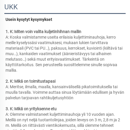
UKK
Usein kysytyt kysymykset 
1. K: Miten voin valita kuljetinhihnan mallin 
A: Koska valmistamme useita erilaisia kuljettiminauhoja, kerro 
meille kyselyssäsi vaatimuksesi, mukaan lukien tarvittava 
materiaali (PVC tai PU…), paksuus, kerrokset, kuviointi (kiiltävä tai 
muu…), kankaiden vaatimukset (äänieristävyys tai alhainen 
melutaso…) sekä muut erityisvaatimukset. Tärkeintä on 
käyttötarkoitus. Sen perusteella suosittelemme sinulle sopivaa 
mallia. 
2. K: Mikä on toimitustapasi 
A: Meritse, ilmalla, maalla, kansainvälisellä pikatoimituksella tai 
muulla tavalla. Voimme auttaa sinua löytämään edullisen ja hyvän 
palvelun tarjoavan rahtikuljetusyhtiön 
3. K: Mikä on yrityksenne etu 
A: Olemme valmistaneet kuljettiminauhoja yli 10 vuoden ajan. 
Meillä on nyt neljä tuotantolinjaa, joiden leveys on 3 m, 2,8 m ja 2 
m. Meillä on riittävästi vientikokemusta, sillä olemme tehneet 