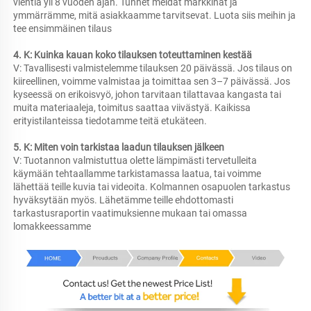
vientiä yli 8 vuoden ajan. Tunnet meidät markkinat ja 
ymmärrämme, mitä asiakkaamme tarvitsevat. Luota siis meihin ja 
tee ensimmäinen tilaus 
4. K: Kuinka kauan koko tilauksen toteuttaminen kestää 
V: Tavallisesti valmistelemme tilauksen 20 päivässä. Jos tilaus on 
kiireellinen, voimme valmistaa ja toimittaa sen 3–7 päivässä. Jos 
kyseessä on erikoisvyö, johon tarvitaan tilattavaa kangasta tai 
muita materiaaleja, toimitus saattaa viivästyä. Kaikissa 
erityistilanteissa tiedotamme teitä etukäteen. 
5. K: Miten voin tarkistaa laadun tilauksen jälkeen 
V: Tuotannon valmistuttua olette lämpimästi tervetulleita 
käymään tehtaallamme tarkistamassa laatua, tai voimme 
lähettää teille kuvia tai videoita. Kolmannen osapuolen tarkastus 
hyväksytään myös. Lähetämme teille ehdottomasti 
tarkastusraportin vaatimuksienne mukaan tai omassa 
lomakkeessamme 