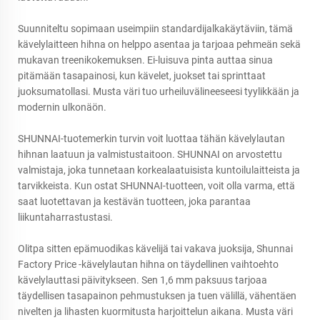
Suunniteltu sopimaan useimpiin standardijalkakäytäviin, tämä
kävelylaitteen hihna on helppo asentaa ja tarjoaa pehmeän sekä
mukavan treenikokemuksen. Ei-luisuva pinta auttaa sinua
pitämään tasapainosi, kun kävelet, juokset tai sprinttaat
juoksumatollasi. Musta väri tuo urheiluvälineeseesi tyylikkään ja
modernin ulkonäön.
SHUNNAI-tuotemerkin turvin voit luottaa tähän kävelylautan
hihnan laatuun ja valmistustaitoon. SHUNNAI on arvostettu
valmistaja, joka tunnetaan korkealaatuisista kuntoilulaitteista ja
tarvikkeista. Kun ostat SHUNNAI-tuotteen, voit olla varma, että
saat luotettavan ja kestävän tuotteen, joka parantaa
liikuntaharrastustasi.
Olitpa sitten epämuodikas kävelijä tai vakava juoksija, Shunnai
Factory Price -kävelylautan hihna on täydellinen vaihtoehto
kävelylauttasi päivitykseen. Sen 1,6 mm paksuus tarjoaa
täydellisen tasapainon pehmustuksen ja tuen välillä, vähentäen
nivelten ja lihasten kuormitusta harjoittelun aikana. Musta väri