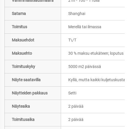
Vähimmäistilausmäärä
2 m * 100 * 1 rulla
Satama
Shanghai
Toimitus
Merellä tai ilmassa
Maksuehdot
T\/T
Maksuehto
30 % maksu etukäteen; loputus kop
Toimituskyky
5000 m2 päivässä
Näyte saatavilla
Kyllä, mutta kaikki kuljetuskusta
Näytteiden pakkaus
Setti
Näyteaika
2 päivää
Toimitusaika
2 päivää