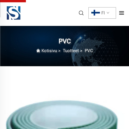
FI
PVC
Kotisivu
>
Tuotteet
>
PVC