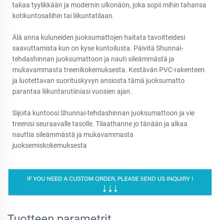
takaa tyylikkään ja modernin ulkonäön, joka sopii mihin tahansa
kotikuntosaliihin tai liikuntatilaan.
Älä anna kuluneiden juoksumattojen haitata tavoitteidesi
saavuttamista kun on kyse kuntoilusta. Päivitä Shunnai-
tehdashinnan juoksumattoon ja nauti sileämmästä ja
mukavammasta treenikokemuksesta. Kestävän PVC-rakenteen
ja luotettavan suorituskyvyn ansiosta tämä juoksumatto
parantaa liikuntarutiiniasi vuosien ajan.
Sijoita kuntoosi Shunnai-tehdashinnan juoksumattoon ja vie
treenisi seuraavalle tasolle. Tilaathanne jo tänään ja alkaa
nauttia sileämmästä ja mukavammasta
juoksemiskokemuksesta
Tuotteen parametrit