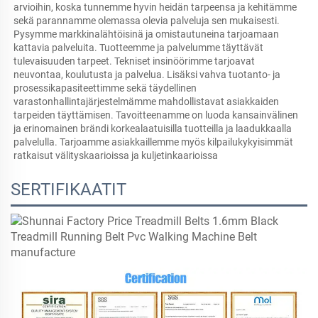
arvioihin, koska tunnemme hyvin heidän tarpeensa ja kehitämme 
sekä parannamme olemassa olevia palveluja sen mukaisesti. 
Pysymme markkinalähtöisinä ja omistautuneina tarjoamaan 
kattavia palveluita. Tuotteemme ja palvelumme täyttävät 
tulevaisuuden tarpeet. Tekniset insinöörimme tarjoavat 
neuvontaa, koulutusta ja palvelua. Lisäksi vahva tuotanto- ja 
prosessikapasiteettimme sekä täydellinen 
varastonhallintajärjestelmämme mahdollistavat asiakkaiden 
tarpeiden täyttämisen. Tavoitteenamme on luoda kansainvälinen 
ja erinomainen brändi korkealaatuisilla tuotteilla ja laadukkaalla 
palvelulla. Tarjoamme asiakkaillemme myös kilpailukykyisimmät 
ratkaisut välityskaarioissa ja kuljetinkaarioissa 
SERTIFIKAATIT