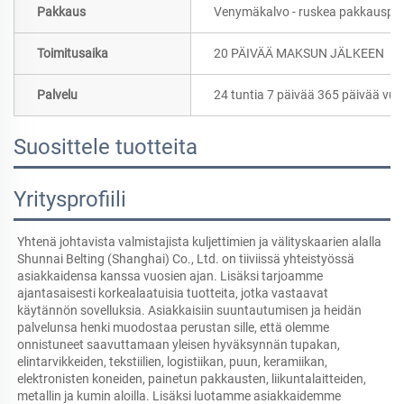
Pakkaus
Venymäkalvo - ruskea pakkauspape
Toimitusaika
20 PÄIVÄÄ MAKSUN JÄLKEEN
Palvelu
24 tuntia 7 päivää 365 päivää vu
Suosittele tuotteita
Yritysprofiili
Yhtenä johtavista valmistajista kuljettimien ja välityskaarien alalla 
Shunnai Belting (Shanghai) Co., Ltd. on tiiviissä yhteistyössä 
asiakkaidensa kanssa vuosien ajan. Lisäksi tarjoamme 
ajantasaisesti korkealaatuisia tuotteita, jotka vastaavat 
käytännön sovelluksia. Asiakkaisiin suuntautumisen ja heidän 
palvelunsa henki muodostaa perustan sille, että olemme 
onnistuneet saavuttamaan yleisen hyväksynnän tupakan, 
elintarvikkeiden, tekstiilien, logistiikan, puun, keramiikan, 
elektronisten koneiden, painetun pakkausten, liikuntalaitteiden, 
metallin ja kumin aloilla. Lisäksi luotamme asiakkaidemme 