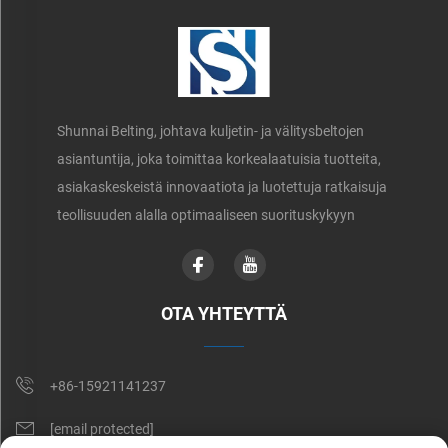
Shunnai Belting, johtava kuljetin- ja välitysbeltojen
asiantuntija, joka toimittaa korkealaatuisia tuotteita,
asiakaskeskeistä innovaatiota ja luotettuja ratkaisuja
teollisuuden alalla optimaaliseen suorituskykyyn
OTA YHTEYTTÄ
+86-15921141237
[email protected]