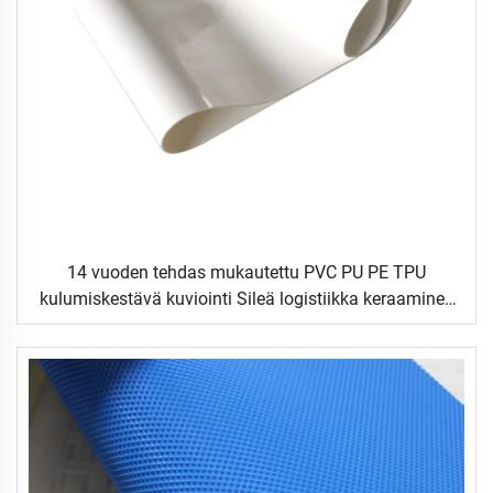
14 vuoden tehdas mukautettu PVC PU PE TPU
kulumiskestävä kuviointi Sileä logistiikka keraaminen
elintarvike teollinen tasomainen elintarvikkeiden
kuljetinhihna