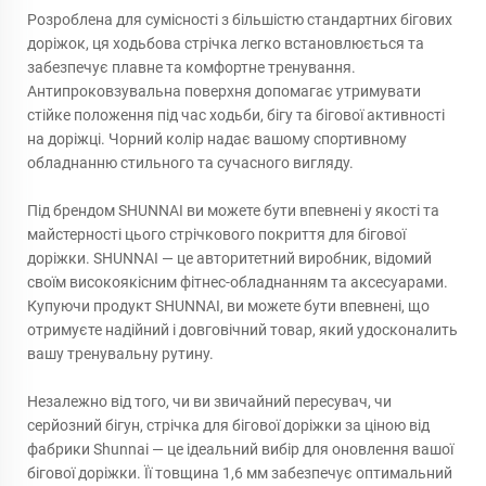
Розроблена для сумісності з більшістю стандартних бігових
доріжок, ця ходьбова стрічка легко встановлюється та
забезпечує плавне та комфортне тренування.
Антипроковзувальна поверхня допомагає утримувати
стійке положення під час ходьби, бігу та бігової активності
на доріжці. Чорний колір надає вашому спортивному
обладнанню стильного та сучасного вигляду.
Під брендом SHUNNAI ви можете бути впевнені у якості та
майстерності цього стрічкового покриття для бігової
доріжки. SHUNNAI — це авторитетний виробник, відомий
своїм високоякісним фітнес-обладнанням та аксесуарами.
Купуючи продукт SHUNNAI, ви можете бути впевнені, що
отримуєте надійний і довговічний товар, який удосконалить
вашу тренувальну рутину.
Незалежно від того, чи ви звичайний пересувач, чи
серйозний бігун, стрічка для бігової доріжки за ціною від
фабрики Shunnai — це ідеальний вибір для оновлення вашої
бігової доріжки. Її товщина 1,6 мм забезпечує оптимальний