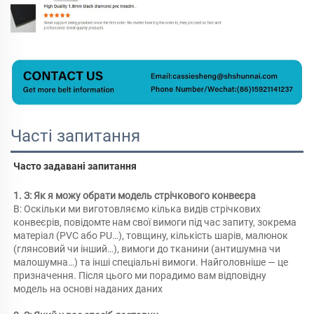
Часті запитання
Часто задавані запитання 
1. З: Як я можу обрати модель стрічкового конвеєра 
В: Оскільки ми виготовляємо кілька видів стрічкових 
конвеєрів, повідомте нам свої вимоги під час запиту, зокрема 
матеріал (PVC або PU…), товщину, кількість шарів, малюнок 
(глянсовий чи інший…), вимоги до тканини (антишумна чи 
малошумна…) та інші спеціальні вимоги. Найголовніше — це 
призначення. Після цього ми порадимо вам відповідну 
модель на основі наданих даних 