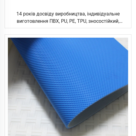
14 років досвіду виробництва, індивідуальне
виготовлення ПВХ, PU, PE, TPU, зносостійкий,
гладкий або з малюнком, логістичний, керамічний,
харчовий, промисловий плаский конвеєрний
стрічковий ремінь