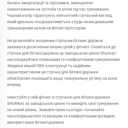
баланс амортизації та підтримки, зменшуючи
навантаження на суглоби та м'язи під час тренування.
Чорний колір гарантують елегантний і сучасний вигляд,
який ідеально поєднуватиметься з будь-яким домашнім
тренажерним залом чи фітнес-простором.
Не дозволяйте зношеним стрічкам бігових доріжок
заважати досягненню ваших цілей у фітнесі. Оновіться до
стрічки для бігової доріжки за заводською ціною Shunnai і
насолоджуйтеся плавнішим та комфортнішим тренуванням.
Завдяки міцній ПВХ-конструкції та надійним
характеристикам ця стрічка для бігової доріжки
обов'язково покращить вашу тренувальну рутину на роки
вперед.
Інвестуйте у свій фітнес зі стрічкою для бігової доріжки
SHUNNAI за заводською ціною та виведіть свої тренування
на новий рівень. Замовте свою сьогодні і починайте
насолоджуватися плавнішим та комфортнішим досвідом
використання бігової доріжки