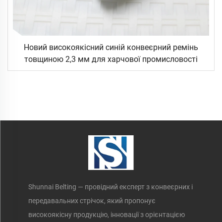
Новий високоякісний синій конвеєрний ремінь
товщиною 2,3 мм для харчової промисловості
Shunnai Belting — провідний експерт з конвеєрних і
передавальних стрічок, який пропонує
високоякісну продукцію, інновації з орієнтацією