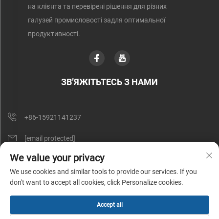
на клієнта та перевірені рішення для різних
галузей промисловості задля оптимальної
продуктивності.
ЗВ’ЯЖІТЬТЕСЬ З НАМИ
+86-15921141237
[email protected]
We value your privacy
Кімната 602, № 1509, Caoan Road, Шанхай, Китай
We use cookies and similar tools to provide our services. If you
don't want to accept all cookies, click Personalize cookies.
Авторське право © Shunnai Belting (Shanghai) Co., Ltd. Усі права
Accept all
захищено |
Політика конфіденційності