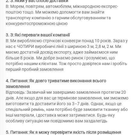
2. З: Який у вас спосіб доставки 
В: Морем, повітрям, автомобілем, міжнародною експрес-
поштою тощо. Ми можемо допомогти вам знайти 
транспортну компанію з гарним обслуговуванням та 
конкурентоспроможною ціною 
3. З: Які переваги вашої компанії 
В: Ми виробляємо стрічкові конвеєри понад 10 років. Зараз у 
нас є ЧОТИРИ виробничі лінії з шириною 3 м, 2,8 м, 2 м. Ми 
маємо достатній досвід експорту, адже займаємося ним 
більше 8 років. Ми добре знаємо ринок і розуміємо, що 
потрібно нашим клієнтам. Тож просто довіртеся нам і зробіть 
перший пробний замовлення 
4. Питання: Як довго триватиме виконання всього 
замовлення 
Відповідь: Зазвичай ми завершимо замовлення протягом 20 
днів. Але якщо для вас це термінове замовлення, ми зможемо 
виготовити та доставити його за 3–7 днів. Однак, якщо це 
спеціальний ремінь, нам потрібно буде замовити тканину або 
інші матеріали, і доставка може затриматися. Будь-яку 
особливу ситуацію ми повідомимо вам заздалегідь 
5. Питання: Як я можу перевірити якість після розміщення 