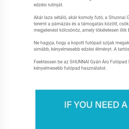
edzési rutinját.
Akár laza sétáló, akár komoly futó, a Shunnai 
teremt a párnázás és a támogatás között, csökk
megjelenést kölcsönöz, amely tökéletesen illik
Ne hagyja, hogy a kopott futópad szíjak megaka
simább, kényelmesebb edzési élményt. A tartós 
Feektessen be az SHUNNAI Gyári Árú Futópad Sz
kényelmesebb futópad használatot.