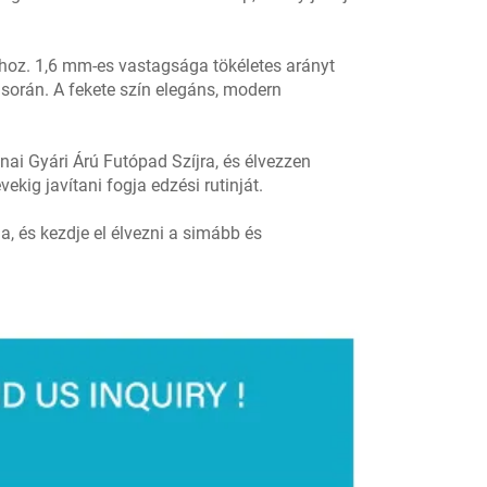
sához. 1,6 mm-es vastagsága tökéletes arányt
 során. A fekete szín elegáns, modern
nai Gyári Árú Futópad Szíjra, és élvezzen
kig javítani fogja edzési rutinját.
, és kezdje el élvezni a simább és