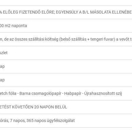
% ELŐLEG FIZETENDŐ ELŐRE; EGYENSÚLY A B/L MÁSOLATA ELLENÉB
00 m2 naponta
n, de az összes szállítási költség (belső szállítás + tengeri fuvar) a vevőt t
szlet
nap
nap
etch fólia - Barna csomagolópapír - Habpapír - Újrahasznosított szíj
ZETÉST KÖVETŐEN 20 NAPON BELÜL
 órás, 7 napos, 365 napos ügyfélszolgálat