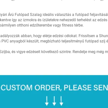
Gyári Árú Futópad Szalag ideális választás a futópad feljavítá
entve így az izmokra és ízületekre nehezedő terhelést az edzés
 bármilyen otthoni edzőterembe vagy fitness térbe.
dályozzák abban, hogy elérje edzési célokat. Frissítsen a Shun
PVC anyagból készült, megbízható teljesítményű futópad szíj éve
íjba, és vigye edzéseit következő szintre. Rendelje meg még ma