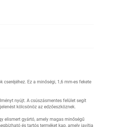
k cseréjéhez. Ez a minőségi, 1,6 mm-es fekete
lményt nyújt. A csúszásmentes felület segít
gjelenést kölcsönöz az edzőeszköznek.
gy elismert gyártó, amely magas minőségű
egbízható és tartós terméket kap, amely javítja