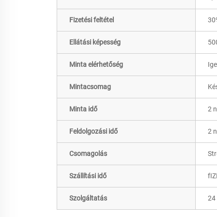
Fizetési feltétel
30
Ellátási képesség
50
Minta elérhetőség
Ige
Mintacsomag
Ké
Minta idő
2 
Feldolgozási idő
2 
Csomagolás
Str
Szállítási idő
fI
Szolgáltatás
24