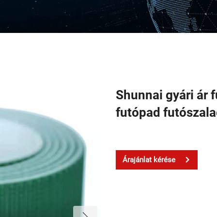
Shunnai gyári ár 
futópad futószal
Árajánlat kérése