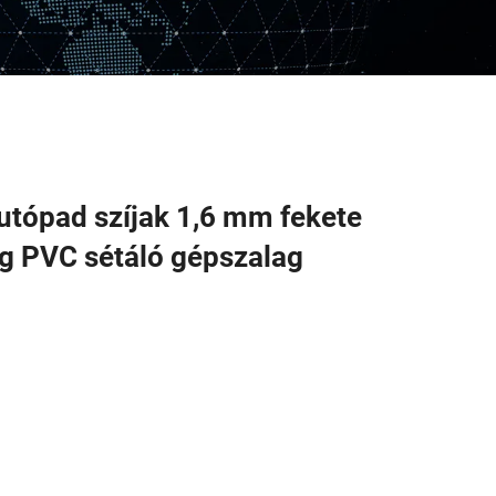
futópad szíjak 1,6 mm fekete
ag PVC sétáló gépszalag