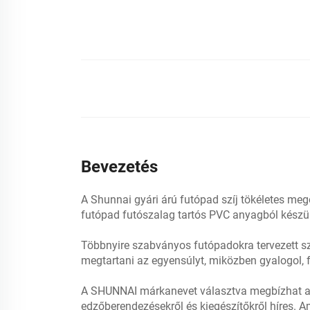
Bevezetés
A Shunnai gyári árú futópad szíj tökéletes me
futópad futószalag tartós PVC anyagból készül
Többnyire szabványos futópadokra tervezett sz
megtartani az egyensúlyt, miközben gyalogol, 
A SHUNNAI márkanevet választva megbízhat a 
edzőberendezésekről és kiegészítőkről híres. A