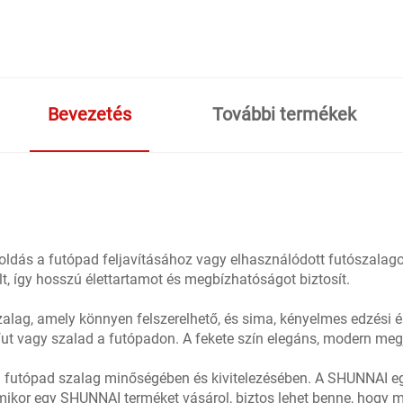
Bevezetés
További termékek
goldás a futópad feljavításához vagy elhasználódott futószalago
t, így hosszú élettartamot és megbízhatóságot biztosít.
alag, amely könnyen felszerelhető, és sima, kényelmes edzési é
fut vagy szalad a futópadon. A fekete szín elegáns, modern me
futópad szalag minőségében és kivitelezésében. A SHUNNAI e
mikor egy SHUNNAI terméket vásárol, biztos lehet benne, hogy m