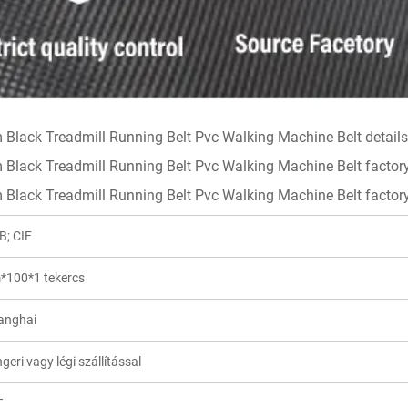
B; CIF
*100*1 tekercs
anghai
geri vagy légi szállítással
T