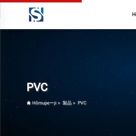
H
PVC
Hōmupeーji
>
製品
>
PVC