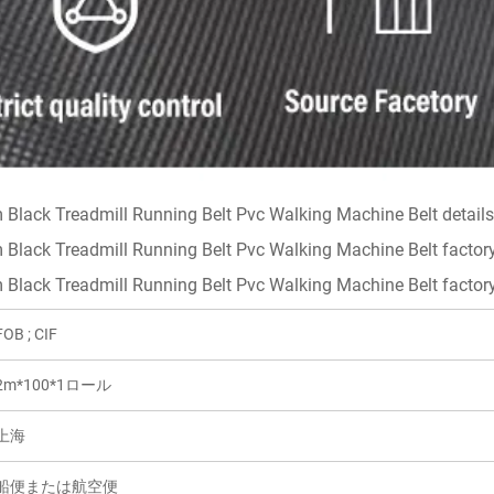
FOB ; CIF
2m*100*1ロール
上海
船便または航空便