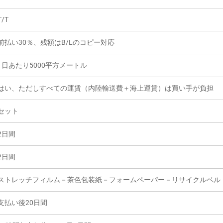
T/T
前払い30％、残額はB/Lのコピー対応
1日あたり5000平方メートル
はい、ただしすべての運賃（内陸輸送費＋海上運賃）は買い手が負担
セット
2日間
2日間
ストレッチフィルム－茶色包装紙－フォームペーパー－リサイクルベル
支払い後20日間