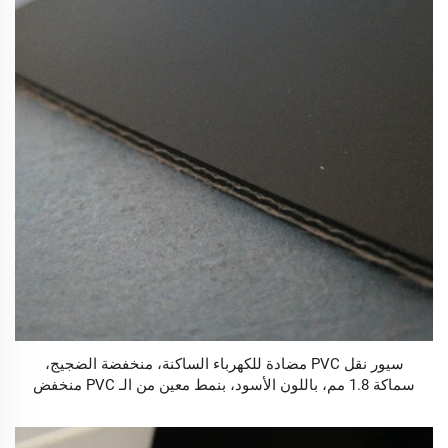
سيور نقل PVC مضادة للكهرباء الساكنة، منخفضة الضجيج،
سماكة 1.8 مم، باللون الأسود، بنمط معين من الـ PVC منخفض
الصوت، تُستخدم في أجهزة الجري (الت treadmills)