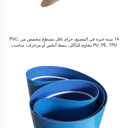
14 سنة خبرة في المصنع، حزام ناقل مسطح مخصص من PVC،
PU، PE، TPU مقاوم للتآكل، بنمط أملس أو مزخرف، مناسب
للنقل اللوجستي والصناعات الغذائية والسيراميك والصناعات
العامة