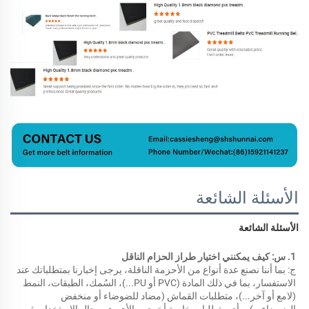
الأسئلة الشائعة
الأسئلة الشائعة 
1. س: كيف يمكنني اختيار طراز الحزام الناقل 
ج: بما أننا نصنع عدة أنواع من الأحزمة الناقلة، يرجى إخبارنا بمتطلباتك عند 
الاستفسار، بما في ذلك المادة (PVC أو PU...)، السُمك، الطبقات، النمط 
(لامع أو آخر...)، متطلبات القماش (مضاد للضوضاء أو منخفض 
الضوضاء...)، وأي متطلبات خاصة أخرى. والأهم هو مجال الاستخدام. ثم 