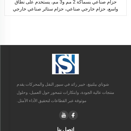
حزام صناعي بسماكة 2 مم و3 مم، يستخدم على نطاق
واسع، حزام خارجي صناعي، حزام ستائر صناعي خارجي
شوناي بيلتينغ، خبير رائد في سيور النقل والمحركات يقدم
منتجات عالية الجودة، وابتكارات تتمحور حول العميل، وحلول
موثوقة عبر القطاعات لتحقيق الأداء الأمثل.
اتصل بنا