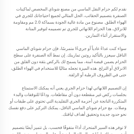
نقدم لكم حزام النقل الماسي من مصنع شوناي المخصص لماكينات
الصنفرة بتصميم الحقائب، الحل المثالي لجميع احتياجاتك للجري في
الهواء الطلق. مصنوع من مادة عالية الجودة بسماكة 2.0 مم ومقاومة
للانزلاق، هذا الحزام اللانهائي للجري تم تصميمه لتوفير المتانة
والاستقرار أثناء التمارين.
سواء كنت عداءً عادياً أو جريءًا متمرسًا، فإن حزام شوناي الماسي
الناقل سيعزز بالتأكيد روتين تمارينك. إن نمط آلة الصنفرة على سطح
الحزام يضمن قبضة آمنة، مما يسمح لك بالركض بثقة دون القلق من
الانزلاق أو التزلج. هذه الميزة تجعله مثاليًا للاستخدام في الهواء الطلق،
حتى في الظروف الرطبة أو الزلقة.
إن التصميم اللانهائي لهذا حزام الجري يعني أنه يمكنك الاستمتاع
بجلسات ركض غير منقطعة دون أي مقاطعات. وداعًا للتوقفات والبدء
المتكررة الناتجة عن أحزمة الجري التقليدية التي تحتوي على طبقات أو
وصلات. مع حزام شوناي الماسي الناقل، يمكنك التركيز على دفع نفسك
نحو حدود جديدة وتحقيق أهداف لياقتك.
لا توفر هذه السير المتحرك أداءً متفوقًا فحسب، بل تتميز أيضًا بتصميم