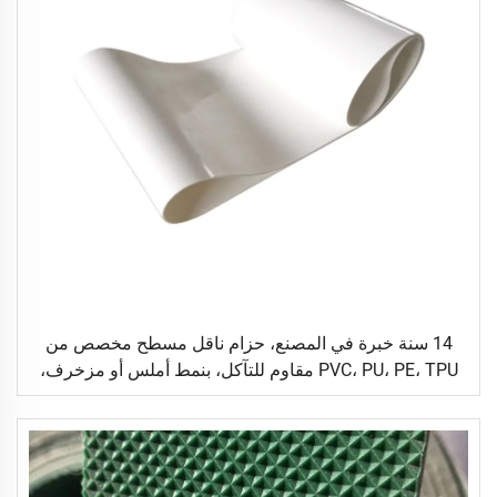
14 سنة خبرة في المصنع، حزام ناقل مسطح مخصص من
PVC، PU، PE، TPU مقاوم للتآكل، بنمط أملس أو مزخرف،
مناسب للنقل اللوجستي والصناعات الغذائية والسيراميك
والصناعات العامة