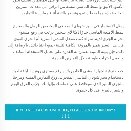
أنيق سيجعلك بارزًا في الصالة الرياضية أو على المضمار. يضيف اللون
الأسود الأنيق والنمط الماسي لمسة من الرقي إلى معدات التمرين
الخاصة بك، مما يجعلك تبدو وتشعر بالثقة أثناء ممارسة التمارين.
يمثل الاستثمار في سير شوناي المصنعي المخصص للرمل والمصنوع
بنمط الأمتعة الماسي خيارًا ذكيًا لأي شخص يرغب في رفع مستوى
تجربة الجري لديه. سواء كنت تفضل المشي السريع أم الجري القوي،
فإن هذا السير يتميز بالمرونة الكافية لتلبية جميع احتياجاتك. بالإضافة إلى
ذلك، فإن بنيته المتينة تضمن له القدرة على تحمل الاستخدام المكثف
والعمل لفترات طويلة خلال التمارين القادمة.
حدث ترقية لجهاز المشي الخاص بك وارفع مستوى روتين اللياقة لديك
باستخدام سير شوناي الماسي المتحرك. ودّع التمارين المملة ومرحبًا
بالجري المثير الذي سيحافظ على حماسك وإلهامك. جرّب الفرق اليوم
واشعر بالفرق في كل خطوة.