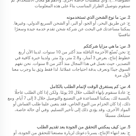
سنقوم بتوصيل الطراز المناسب بناءً على هذه المعلومات 
2. س: ما نوع الشحن الذي تستخدمونه 
ج: عن طريق البحر، أو الجو، أو البر، أو الشحن السريع الدولي، وغيرها. 
يمكننا مساعدتك في البحث عن شركة شحن تقدم خدمة جيدة وسعرًا 
تنافسيًا 
3. س: ما هي مزايا شركتكم 
ج: نحن نُصنّع الأحزمة الناقلة منذ أكثر من 10 سنوات. لدينا الآن أربع 
خطوط إنتاج، بعرض 3 أمتار، و2.8 متر، و2 متر. ولدينا خبرة كافية في 
التصدير، حيث نعمل في هذا المجال منذ أكثر من 8 سنوات. نحن نفهم 
السوق جيدًا ونعرف بدقة احتياجات عملائنا. لذا فقط وثِق بنا وجرب معنا 
لأول مرة 
4. س: كم يستغرق الوقت لإتمام الطلب بالكامل 
ج: عادةً سنقوم بإنهاء الطلب خلال 20 يومًا. ولكن إذا كان الطلب عاجلًا 
بالنسبة لك، يمكننا المساعدة في التصنيع والتوصيل خلال 3 إلى 7 أيام. ومع 
ذلك، إذا كان الحزام من النوع الخاص، فقد يتعين علينا طلب القماش أو 
المواد الأخرى، وقد يؤدي ذلك إلى تأخير التسليم. وفي أي حالة خاصة، 
سنبلغك مسبقًا 
5. س: كيف يمكنني التحقق من الجودة بعد تقديم الطلب 
ج: بعد انتهاء الإنتاج، يسرنا دعوتك لزيارة مصنعنا للتحقق من الجودة، أو 