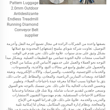
بصفتها واحدة من الشركات الرائدة في مجال تصنيع أحزمة النقل وأحزمة 
التوصيل، تعاونت شركة شوناي بيلتينج (شنغهاي) المحدودة مع عملائها 
بشكل وثيق على مدى سنوات. علاوة على ذلك، نحن نقدم في الوقت 
المناسب منتجات عالية الجودة تتماشى مع التطبيقات العملية. ويشكل مبدأ 
التوجه نحو العملاء والعمل على خدمتهم الأساس الذي يمكننا من النجاح 
والحصول على تطبيق واسع في مجالات التبغ، والأغذية، والمنسوجات، 
والخدمات اللوجستية، والخشب، والسيراميك، والآلات الإلكترونية، وتعبئة 
الطباعة، ومعدات التمارين الرياضية، والمعادن، والمطاط. إلى جانب ذلك، 
يثق بنا عملاؤنا بسبب امتلاكنا معرفة جيدة باحتياجات العملاء، وتطوير 
وتحسين الخدمات الحالية بناءً على ذلك. نحن نتمسك بالتوجه نحو السوق 
ونسعى جاهدين لتقديم خدمات شاملة. وبلا شك فإن منتجاتنا وخدماتنا 
ستكافئ الاحتياجات المستقبلية. يقدم مهندسونا التقنيون الاستشارات 
والتدريب والخدمة. علاوةً على ذلك، فإن قدراتنا القوية في الإنتاج 
والمعالجة، ونظام إدارة المخزون المتكامل، يتيحان لنا إمكانية تلبية 
احتياجات العملاء. نحن نهدف إلى بناء علامة تجارية دولية متميزة من خلال 