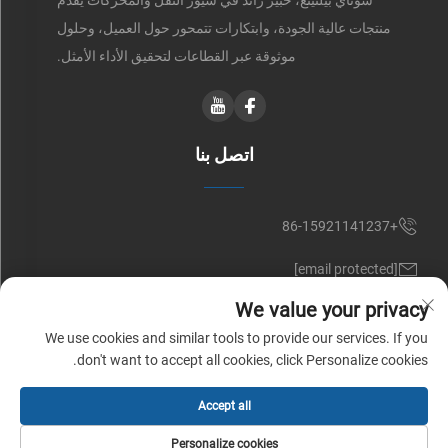
منتجات عالية الجودة، وابتكارات تتمحور حول العميل، وحلول
موثوقة عبر القطاعات لتحقيق الأداء الأمثل.
اتصل بنا
+86-15921141237
[email protected]
We value your privacy
RM 602, NO. 1509, CAOAN ROAD, SHANGHAI, CHINA
We use cookies and similar tools to provide our services. If you
don't want to accept all cookies, click Personalize cookies.
حقوق النشر © شركة شوناي للسيور (شنغهاي) المحدودة. جميع الحقوق
Accept all
محفوظة |
سياسة الخصوصية
Personalize cookies