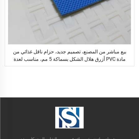
بيع مباشر من المصنع، تصميم جديد، حزام ناقل غذائي من
مادة PVC أزرق هلال الشكل بسماكة 5 مم، مناسب لعدة
مناسبات في المطاعم
شوناي بيلتينغ، خبير رائد في سيور النقل والمحركات يقدم