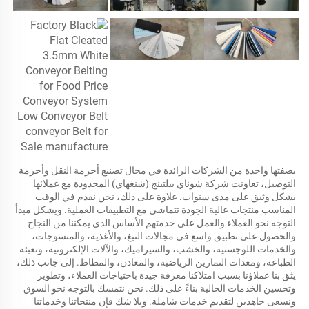
بصفتها واحدة من الشركات الرائدة في مجال تصنيع أحزمة النقل وأحزمة 
التوصيل، تعاونت شركة شوناي بيلتينج (شنغهاي) المحدودة مع عملائها 
بشكل وثيق على مدى سنوات. علاوة على ذلك، نحن نقدم في الوقت 
المناسب منتجات عالية الجودة تتماشى مع التطبيقات العملية. ويشكل مبدأ 
التوجه نحو العملاء والعمل على خدمتهم الأساس الذي يمكننا من النجاح 
والحصول على تطبيق واسع في مجالات التبغ، والأغذية، والمنسوجات، 
والخدمات اللوجستية، والخشب، والسيراميك، والآلات الإلكترونية، وتعبئة 
الطباعة، ومعدات التمارين الرياضية، والمعادن، والمطاط. إلى جانب ذلك، 
يثق بنا عملاؤنا بسبب امتلاكنا معرفة جيدة باحتياجات العملاء، وتطوير 
وتحسين الخدمات الحالية بناءً على ذلك. نحن نتمسك بالتوجه نحو السوق 
ونسعى جاهدين لتقديم خدمات شاملة. وبلا شك فإن منتجاتنا وخدماتنا 