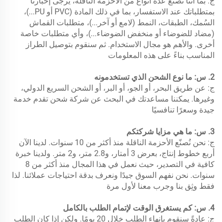
ج: بما أننا نصنع عدة أنواع من الأحزمة الناقلة، يرجى إخبارنا
بمتطلباتك عند الاستفسار، بما في ذلك المادة (PVC أو PU...)،
السُمك، الطبقات، النمط (لامع أو آخر...)، متطلبات القماش
(مضاد للضوضاء أو منخفض الضوضاء...)، وأي متطلبات خاصة
أخرى. والأهم هو مجال الاستخدام. ثم سنقوم بتوصيل الطراز
المناسب بناءً على هذه المعلومات
2. س: ما نوع الشحن الذي تستخدمونه
ج: عن طريق البحر، أو الجو، أو البر، أو الشحن السريع الدولي،
وغيرها. يمكننا مساعدتك في البحث عن شركة شحن تقدم خدمة
جيدة وسعرًا تنافسيًا
3. س: ما هي مزايا شركتكم
ج: نحن نُصنّع الأحزمة الناقلة منذ أكثر من 10 سنوات. لدينا الآن
أربع خطوط إنتاج، بعرض 3 أمتار، و2.8 متر، و2 متر. ولدينا خبرة
كافية في التصدير، حيث نعمل في هذا المجال منذ أكثر من 8
سنوات. نحن نفهم السوق جيدًا ونعرف بدقة احتياجات عملائنا. لذا
فقط وثِق بنا وجرب معنا لأول مرة
4. س: كم يستغرق الوقت لإتمام الطلب بالكامل
ج: عادةً سنقوم بإنهاء الطلب خلال 20 يومًا. ولكن إذا كان الطلب