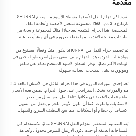
مقدمة
نقدم لكم حزام النقل الأبيض المسطح الأسود من مصنع SHUNNAI
بارتفاع 3.5 مم، ideal لمجموعة تسعير الأطعمة وأنظمة النقل
المنخفضة! هذا الحزام المتقدم يُعد خيارًا مثاليًا لمجموعة واسعة من
تطبيقات معالجة الأغذية، مما يجعله ضرورة في أي منشأة صناعية.
تم تصميم حزام النقل من SHUNNAI ليكون متينًا وفعالًا. مصنوع من
مواد عالية الجودة، هذا الحزام مبني ليبقى يعمل لفترة طويلة حتى في
البيئات الأكثر تطلبًا. توفر السطح الأسود المسطح نظام نقل سلس
وموثوق به لنقل المنتجات الغذائية بسهولة.
تُعد إحدى الميزات البارزة في هذا الحزام الناقل هي الأسنان البالغة 3.5
مم والموزعة بشكل استراتيجي على طول الحزام. تضمن هذه الأسنان
بقاء منتجات الأغذية في مكانها أثناء النقل، مما يقلل من خطر
الانسكابات والتلوث. كما أن اللون الأبيض للحزام يجعل من السهل
اكتشاف أي حطام أو انسكابات، مما يتيح التنظيف السريع والسهل.
يُعد التصميم المنخفض لحزام النقل SHUNNAI مثاليًا للاستخدام في
المساحات الضيقة أو حيث يكون الارتفاع المتوفر محدودًا. ويُعد هذا