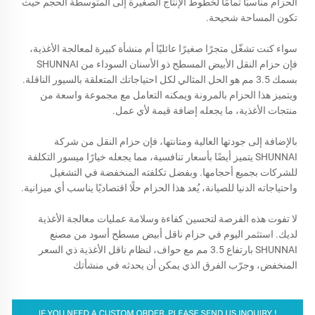
الحزام مناسبًا تمامًا لخطوط الإنتاج الصغيرة إلى المتوسطة الحجم حيث
تكون المساحة شحيحة.
سواء كنت تشغّل متجرًا صغيرًا عائليًا أم منشأة كبيرة لمعالجة الأغذية،
فإن حزام النقل الأبيض المسطح ذو الأسنان السوداء من SHUNNAI
بسمك 3.5 مم هو الحل المثالي لكل احتياجاتك المتعلقة بالسيور الناقلة.
ويتميز هذا الحزام بالمرونة ويمكنه التعامل مع مجموعة واسعة من
منتجات الأغذية، ما يجعله إضافة قيمة لأي عمل.
بالإضافة إلى جودتها العالية ومتانتها، فإن حزام النقل من شركة
SHUNNAI يتميز أيضًا بأسعار تنافسية، مما يجعله خيارًا ميسور التكلفة
للشركات بجميع أحجامها. وبفضل تكلفته المنخفضة في التشغيل
واحتياجاته الدنيا للصيانة، يُعد هذا الحزام حلًا اقتصاديًا يناسب أي ميزانية.
لا تفوت هذه الفرصة لتحسين كفاءة وسلامة عمليات معالجة الأغذية
لديك. استثمر اليوم في حزام ناقل أبيض مسطح أسود من مصنع
SHUNNAI بارتفاع 3.5 مم مع حواف، لنظام ناقل الأغذية ذي السعر
المنخفض، وجرّب الفرق الذي يمكن أن يحدثه في منشأتك