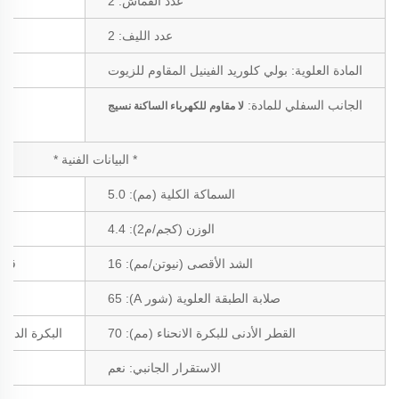
عدد القماش:
2
عدد الليف:
2
نوع
المادة العلوية:
بولي كلوريد الفينيل المقاوم للزيوت
الجانب السفلي للمادة:
لا
مقاوم للكهرباء الساكنة
نسيج
* البيانات الفنية *
السماكة الكلية (مم): 5.0
الوزن (كجم/م2): 4.4
ا
الشد الأقصى (نيوتن/مم): 16
قوة ا
صلابة الطبقة العلوية (شور A): 65
القطر الأدنى للبكرة الانحناء (مم): 70
البكرة الدنيا
الاستقرار الجانبي:
نعم