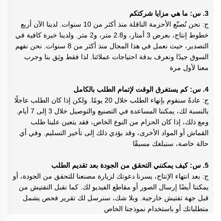
3. س: ما هي مزايا شركتكم
ج: نحن نُصنّع الأحزمة الناقلة منذ أكثر من 10 سنوات. لدينا الآن أربع
خطوط إنتاج، بعرض 3 أمتار، و2.8 متر، و2 متر. ولدينا خبرة كافية في
التصدير، حيث نعمل في هذا المجال منذ أكثر من 8 سنوات. نحن نفهم
السوق جيدًا ونعرف بدقة احتياجات عملائنا. لذا فقط وثِق بنا وجرب
معنا لأول مرة
4. س: كم يستغرق الوقت لإتمام الطلب بالكامل
ج: عادةً سنقوم بإنهاء الطلب خلال 20 يومًا. ولكن إذا كان الطلب عاجلًا
بالنسبة لك، يمكننا المساعدة في التصنيع والتوصيل خلال 3 إلى 7 أيام.
ومع ذلك، إذا كان الحزام من النوع الخاص، فقد يتعين علينا طلب
القماش أو المواد الأخرى، وقد يؤدي ذلك إلى تأخير التسليم. وفي أي
حالة خاصة، سنبلغك مسبقًا
5. س: كيف يمكنني التحقق من الجودة بعد تقديم الطلب
ج: بعد انتهاء الإنتاج، يسرنا دعوتك لزيارة مصنعنا للتحقق من الجودة، أو
يمكننا أيضًا إرسال الصور أو مقاطع الفيديو لك. كما نقبل التفتيش من
قبل جهة تفتيش خارجية. وبلا شك، سنرسل لك تقرير فحص يشمل
متطلباتك أو باستخدام نموذجنا الخاص