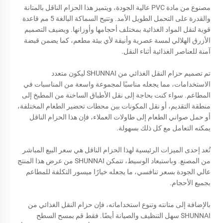
مصنوع من مادة PVC عالية الجودة، ويتميز هذا الحزام الناقل بالمتانة
والقدرة على التحمل الطويل الأمد. وتتيح السماكة البالغة 5 مم قاعدة
قوية لنقل المواد الغذائية بمختلف أحجامها وأوزانها. ويضيف التصميم
الأزرق الهلالي لمسة عصرية وأنيقة لأي بيئة مطعم، كما يضمن قبضة
آمنة للعناصر الغذائية أثناء النقل.
تم تصميم حزام النقل الغذائي من SHUNNAI ليكون متعدد
الاستخدامات، مما يجعله مناسبًا لمجموعة واسعة من المناسبات في
المطاعم. سواء كنت بحاجة إلى نقل الأطباق الساخنة من المطبخ إلى
منطقة التقديم، أو نقل المكونات بين محطات تحضير الطعام المختلفة،
أو حمل صواني الطعام إلى طاولات العملاء، فإن هذا الحزام الناقل
يمكنه التعامل مع كل ذلك بسهولة.
تُعد إحدى الميزات الرئيسية لهذا الحزام الناقل هي سعر البيع المباشر
من المصنع. وباستبعاد الوسيط، تتمكن SHUNNAI من عرض هذا المنتج
عالي الجودة بسعر تنافسي، ما يجعله خيارًا ميسور التكلفة للمطاعم
بجميع الأحجام.
بالإضافة إلى متانته وتنوع استخداماته، فإن حزام النقل الغذائي من
SHUNNAI سهل التنظيف والصيانة أيضًا. فقط قم بمسح السطح