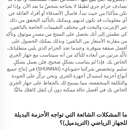
تصادف حزام جري لطيفًا لا يحتاجه شخصٌ ما بعد الآن. وإذا لم
تكن متأكدًا من حيث تبدأ، فاسأل الأصدقاء أو أفراد العائلة عن
أي معلومات قد تكون لديهم. ويمكنك بالتأكيد التحقق من ذلك
عبر الإنترنت والبحث في مختلف التقييمات الخاصة بالبائعين،
كي تطمئن إلى أنك تحصل على المنتج من مصدرٍ موثوق. وتأكد
من مقارنة الأسعار بين البائعين؛ وبذلك يمكنك الحصول على
أفضل صفقة متوفرة. وعندما تجد الحزام الذي يلبي متطلباتك،
تأكَّد مرتين من أبعاده للتأكد من أنه سيتناسب مع جهاز الجري
الخاص بك. فإذا لم يتناسب بشكلٍ صحيح، فلن يعمل بشكلٍ
سليم. وتتخصص شركتنا «شوناي» (SHUNNAI) في إنتاج جميع
أنواع أحزمة استبدال أجهزة الجري. ونحن نركِّز على الجودة
والتكلفة المنخفضة، مما يسمح لك بالحفاظ على جهاز الجري
الخاص بك في أفضل حالة ممكنة دون أن تُثقل كاهلك ماليًّا.
ما المشكلات الشائعة التي تواجه الأحزمة البديلة
للجهاز الرياضي (التريدميل)؟