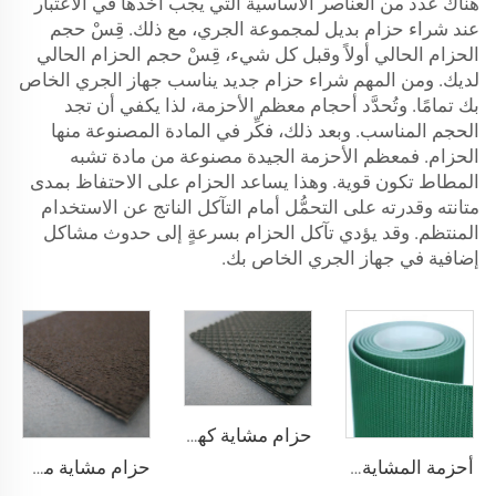
هناك عدد من العناصر الأساسية التي يجب أخذها في الاعتبار
عند شراء حزام بديل لمجموعة الجري، مع ذلك. قِسْ حجم
الحزام الحالي أولاً وقبل كل شيء، قِسْ حجم الحزام الحالي
لديك. ومن المهم شراء حزام جديد يناسب جهاز الجري الخاص
بك تمامًا. وتُحدَّد أحجام معظم الأحزمة، لذا يكفي أن تجد
الحجم المناسب. وبعد ذلك، فكِّر في المادة المصنوعة منها
الحزام. فمعظم الأحزمة الجيدة مصنوعة من مادة تشبه
المطاط تكون قوية. وهذا يساعد الحزام على الاحتفاظ بمدى
متانته وقدرته على التحمُّل أمام التآكل الناتج عن الاستخدام
المنتظم. وقد يؤدي تآكل الحزام بسرعةٍ إلى حدوث مشاكل
إضافية في جهاز الجري الخاص بك.
حزام مشاية كهربائية من البلاستيك PVC عالي الجودة من مورد صيني، ناعم وهادئ ومطاطي ويظل مستقرًا ومقاومًا للانزلاق
أحزمة المشاية بسعر المصنع من شوناي، سمك 1.6 مم، حزام مشاية أسود من مادة PVC، حزام ماكينة مشي
حزام مشاية مطاطي أسود من البولي فينيل كلوريد (PVC) أسود منخفض الضجيج، بتصميم مرن ومستقر للسرعة العالية، متين ومناسب للمشي والجري