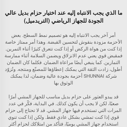
ما الذي يجب الانتباه إليه عند اختيار حزام بديل عالي
الجودة للجهاز الرياضي (التريدميل)
أمر آخر يجب الانتباه إليه هو تصميم نمط السطح. بعض
الأحزمة مزودة بنقوش لتحسين القبضة. وهذا أمر ممتاز خاصة
إذا كنت من هواة الركض أو إذا كنت تتعرق كثيرًا أثناء التمرين.
فمقبض قوي يعني عدم الانزلاق ويضمن السلامة أثناء ممارسة
التمارين. كما ينبغي أيضًا مراعاة الضمان. فكلما كان الضمان
أطول، زادت الثقة التي يمكنك إعطاؤها للمصنّع ومنتجه. وتُزوّد
شركة SHUNNAI أحزمة بجودة عالية وضمان، لذا يمكنك
الوثوق بها
قد يبدو العثور على حزام بديل مناسب للجهاز المشي أمرًا
صعبًا، لكن لا يجب أن يكون كذلك. في البداية، فكّر في عدد
المرات التي تستخدم فيها جهاز المشي. قد لا تحتاج إلى حزام
قوي إذا كنت تمشي بشكل عادي فقط. ولكن إذا كنت تنوي
استخدام جهاز المشي يوميًا، فتأكد من امتلاكك لحزام أكثر