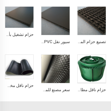
حزام تشغيل بأسنان أمامية من مادة PVC/PU من مُصنّع احترافي صيني للمشي على جهاز الجري
تصنيع حزام المشية من البلاستيك حزام ناقل من البلاستيك مادة مطاطية أحزمة ناقلة مخصصة
سيور نقل PVC مضادة للكهرباء الساكنة، منخفضة الضجيج، سماكة 1.8 مم، باللون الأسود، بنمط معين من الـ PVC منخفض الصوت، تُستخدم في أجهزة الجري (الت treadmills)
حزام ناقل مخصص من مصنعي SHUNNAI بسطح لامع وحواف جانبية على شكل V وأسنان، حزام أسود من PVC ومطاط خشن السطح لآلة المشي الرياضية
حزام ناقل مطاطي مقاوم للصدمات من مادة PVC، بسطح صلب منسوج ومزود بحواف جانبية ونتوءات، مناسب للمشي والجري على أجهزة المشي
سعر مصنع للمصنّع، حزام ناقل بتصميم ماسي من مادة PVC، حزام ناقل لآلة المشي والجري