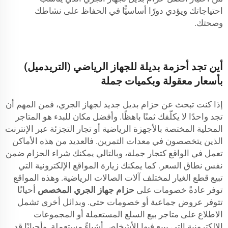
احتياجاتك ويؤدي دورًا أساسيًّا في الحفاظ على نشاطك
وصحتك.
أين تجد أحزمة بديلة للجهاز الرياضي (التريدميل)
بأسعار معقولة وبكميات جملة
إذا كنت تبحث عن حزام بديل جديد لجهاز الجري، فمن المهم أن
تجد واحدًا لا يكلّفك ثمنًا باهظًا. وأفضل مكان للبدء هو المتاجر
المحلية المختصة بالأجهزة الرياضية أو تجار التجزئة عبر الإنترنت
الذين يتخصصون في معدات التمرين. فالعديد من هذه الأماكن
تعمل في الواقع كتجار جملة، وبالتالي يمكنك شراء الحزام ضمن
نفس نطاق السعر. كما يمكنك زيارة المواقع الإلكترونية التي
تبيع قطع الغيار لمختلف آلات الصالات الرياضية. وهذه المواقع
توفر عادةً خصومات على
حزام جهاز الجري المخصص
أحيانًا
تتوفر عروض جماعية أو خصومات حتى. وبدائل أخرى تشمل
الاطلاع على متاجر بيع السلع المستعملة أو المجموعات
الإلكترونية التي يبيع فيها الأشخاص أشياءً مستعملة. وأحيانًا قد