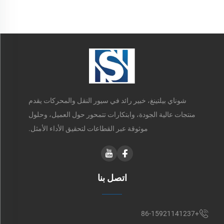
شوناي بيلتينغ، خبير رائد في سيور النقل والمحركات يقدم
منتجات عالية الجودة، وابتكارات تتمحور حول العميل، وحلول
موثوقة عبر القطاعات لتحقيق الأداء الأمثل.
اتصل بنا
+86-15921141237