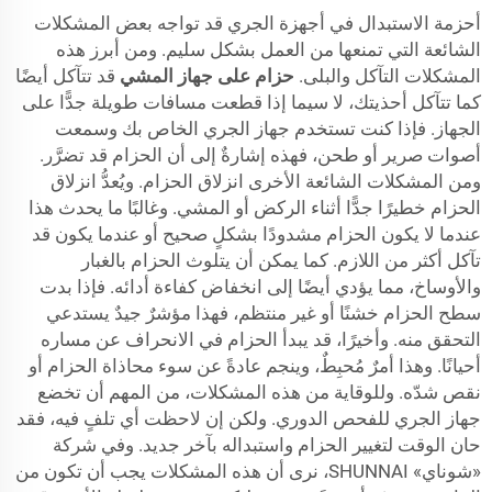
أحزمة الاستبدال في أجهزة الجري قد تواجه بعض المشكلات
الشائعة التي تمنعها من العمل بشكل سليم. ومن أبرز هذه
المشكلات التآكل والبلى.
حزام على جهاز المشي
قد تتآكل أيضًا
كما تتآكل أحذيتك، لا سيما إذا قطعت مسافات طويلة جدًّا على
الجهاز. فإذا كنت تستخدم جهاز الجري الخاص بك وسمعت
أصوات صرير أو طحن، فهذه إشارةٌ إلى أن الحزام قد تضرَّر.
ومن المشكلات الشائعة الأخرى انزلاق الحزام. ويُعدُّ انزلاق
الحزام خطيرًا جدًّا أثناء الركض أو المشي. وغالبًا ما يحدث هذا
عندما لا يكون الحزام مشدودًا بشكلٍ صحيح أو عندما يكون قد
تآكل أكثر من اللازم. كما يمكن أن يتلوث الحزام بالغبار
والأوساخ، مما يؤدي أيضًا إلى انخفاض كفاءة أدائه. فإذا بدت
سطح الحزام خشنًا أو غير منتظم، فهذا مؤشرٌ جيدٌ يستدعي
التحقق منه. وأخيرًا، قد يبدأ الحزام في الانحراف عن مساره
أحيانًا. وهذا أمرٌ مُحبِطٌ، وينجم عادةً عن سوء محاذاة الحزام أو
نقص شدّه. وللوقاية من هذه المشكلات، من المهم أن تخضع
جهاز الجري للفحص الدوري. ولكن إن لاحظت أي تلفٍ فيه، فقد
حان الوقت لتغيير الحزام واستبداله بآخر جديد. وفي شركة
«شوناي» SHUNNAI، نرى أن هذه المشكلات يجب أن تكون من