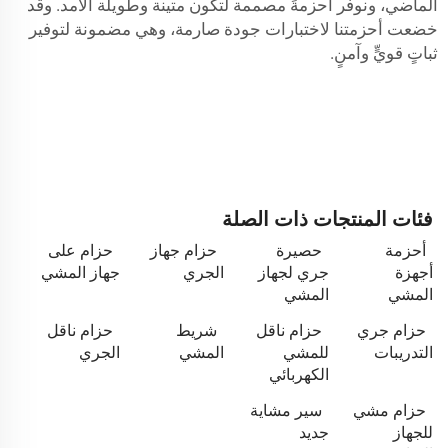
الماضي، ونوفر أحزمةً مصممة لتكون متينة وطويلة الأمد. وقد
خضعت أحزمتنا لاختبارات جودة صارمة، وهي مضمونة لتوفير
ثباتٍ قويٍّ وآمنٍ.
فئات المنتجات ذات الصلة
أحزمة
حصيرة
حزام جهاز
حزام على
أجهزة
جري لجهاز
الجري
جهاز المشي
المشي
المشي
حزام جري
حزام ناقل
شريط
حزام ناقل
التدريبات
للمشي
المشي
الجري
الكهربائي
حزام مشي
سير مشاية
للجهاز
جديد