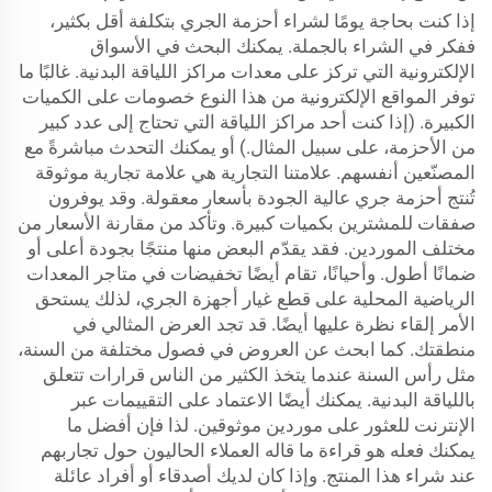
إذا كنت بحاجة يومًا لشراء أحزمة الجري بتكلفة أقل بكثير،
ففكر في الشراء بالجملة. يمكنك البحث في الأسواق
الإلكترونية التي تركز على معدات مراكز اللياقة البدنية. غالبًا ما
توفر المواقع الإلكترونية من هذا النوع خصومات على الكميات
الكبيرة. (إذا كنت أحد مراكز اللياقة التي تحتاج إلى عدد كبير
من الأحزمة، على سبيل المثال.) أو يمكنك التحدث مباشرةً مع
المصنّعين أنفسهم. علامتنا التجارية هي علامة تجارية موثوقة
تُنتج أحزمة جري عالية الجودة بأسعار معقولة. وقد يوفرون
صفقات للمشترين بكميات كبيرة. وتأكد من مقارنة الأسعار من
مختلف الموردين. فقد يقدّم البعض منها منتجًا بجودة أعلى أو
ضمانًا أطول. وأحيانًا، تقام أيضًا تخفيضات في متاجر المعدات
الرياضية المحلية على قطع غيار أجهزة الجري، لذلك يستحق
الأمر إلقاء نظرة عليها أيضًا. قد تجد العرض المثالي في
منطقتك. كما ابحث عن العروض في فصول مختلفة من السنة،
مثل رأس السنة عندما يتخذ الكثير من الناس قرارات تتعلق
باللياقة البدنية. يمكنك أيضًا الاعتماد على التقييمات عبر
الإنترنت للعثور على موردين موثوقين. لذا فإن أفضل ما
يمكنك فعله هو قراءة ما قاله العملاء الحاليون حول تجاربهم
عند شراء هذا المنتج. وإذا كان لديك أصدقاء أو أفراد عائلة