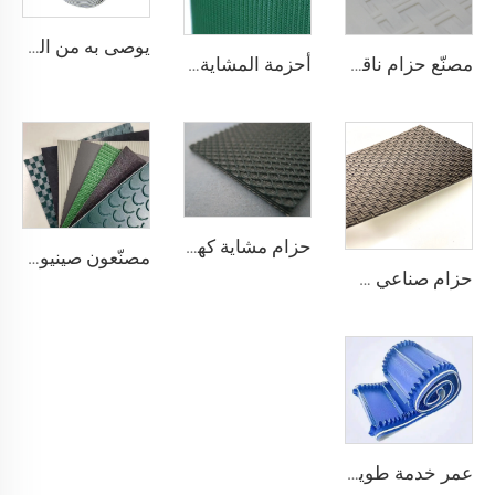
يوصى به من المصنّع: كونتر دفع في السوبرماركت مزود بسيور نقل، سيور نقل ذات استقرار عالي في السرعة، من مادة البولي يوريثان (PU)
مصنّع حزام ناقل مضاد للكهرباء الساكنة ومضاد للالتصاق لمطاعم المخابز والحلويات
أحزمة المشاية بسعر المصنع من شوناي، سمك 1.6 مم، حزام مشاية أسود من مادة PVC، حزام ماكينة مشي
حزام مشاية كهربائية من البلاستيك PVC عالي الجودة من مورد صيني، ناعم وهادئ ومطاطي ويظل مستقرًا ومقاومًا للانزلاق
مصنّعون صينيون لمصانع التصنيع حسب الطلب لأنواع pu وpvc وpvk من أحزمة النقل البوليسترية
حزام صناعي صيني لتتبع وتلميع الحزام الناقل الماسي من مادة PVC
عمر خدمة طويل، فعّال من حيث التكلفة، جودة صينية، حزام ناقل بسمك 3.1 مم على شكل لفافة، PVC بسمك 3.5 مم، حزام ناقل أبيض لا نهائي للاستخدام في الصناعات الغذائية