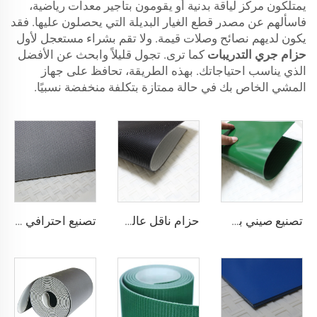
يمتلكون مركز لياقة بدنية أو يقومون بتأجير معدات رياضية،
فاسألهم عن مصدر قطع الغيار البديلة التي يحصلون عليها. فقد
يكون لديهم نصائح وصلات قيمة. ولا تقم بشراء مستعجل لأول
حزام جري التدريبات
كما ترى. تجول قليلاً وابحث عن الأفضل
الذي يناسب احتياجاتك. بهذه الطريقة، تحافظ على جهاز
المشي الخاص بك في حالة ممتازة بتكلفة منخفضة نسبيًا.
تصنيع صيني بسعر تنافسي لحزام ناقل من مادة PVC
حزام ناقل عالي الجودة من القماش المضاد للكهرباء الساكنة بلون أسود بسماكة 2 مم من مادة PVC للنقل اللوجستي مباشرة من المصنع
تصنيع احترافي لأحزمة نقل لوجستية من مادة PVC من أجل فرز وتوزيع فعال في صناعات المطاعم