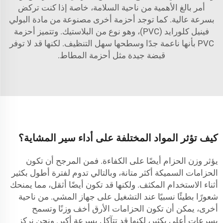
أمر بالغ الأهمية من ناحية السلامة، خاصة إذا كنت تركض
بسرعة عالية. كما توجد أحزمة أخرى مصنوعة من مادة البولي
فينيل كلورايد (PVC)، وهو نوع من البلاستيك. وتتميز أحزمة
PVC بأنها ناعمة جدًا وسطحها سهل التنظيف. لكنها قد لا توفر
قبضة جيدة مثل أحزمة المطاط.
كيف تؤثر المواد المختلفة على أداء سير المشاية؟
يؤثر وزن الحزام أيضًا على الكفاءة. فمن المرجح أن تكون
الحزامات السميكة أكثر متانة، وبالتالي تدوم لفترة أطول بكثير
أثناء الاستخدام المكثف. ولكنها قد تكون أيضًا أثقل، مما يمنحك
شعورًا بطيئًا نسبيًا عند التشغيل على جهاز المشي. من ناحية
أخرى، يمكن أن تكون الحزامات الأرق أخف وزنًا وتسمح
بسرعات أعلى بكثير، لكنها قد تتآكل بسرعة أكبر. ونحن نركز