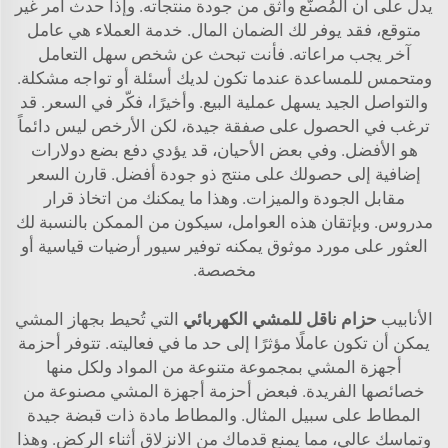
يدل على أن المُصنّع واثق من جودة منتجاته. وإذا حدث أمر غير
متوقع، فقد يوفر لك الضمان المال. خدمة العملاء هي عامل
آخر يجب مراعاته. فأنت تبحث عن شخص سهل التعامل
ومتحمس للمساعدة عندما تكون لديك أسئلة أو تواجه مشكلة.
والتواصل الجيد يسهل عملية البيع. وأخيرًا، فكّر في السعر. قد
ترغب في الحصول على صفقة جيدة، لكن الأرخص ليس دائماً
هو الأفضل. وفي بعض الأحيان، قد يؤدي دفع بضع دولارات
إضافية إلى حصولك على منتج ذو جودة أفضل. قارن السعر
مقابل الجودة والميزات. وهذا ما يمكنك من اتخاذ قرار
مدروس. وبإتقان هذه العوامل، سيكون من الممكن بالنسبة لك
العثور على مورد موثوق يمكنه توفير سيور أرضيات قياسية أو
مخصصة.
الأنابيب
حزام ناقل للمشي الكهربائي
التي تُحيط بجهاز المشي
يمكن أن تكون عاملًا مؤثرًا إلى حد ما في فعاليته. تتوفر أحزمة
أجهزة المشي بمجموعة متنوعة من المواد ولكل منها
خصائصها الفريدة. فبعض أحزمة أجهزة المشي مصنوعة من
المطاط على سبيل المثال. والمطاط مادة ذات قبضة جيدة
وتماسك عالي، مما يمنع قدماك من الانزلاق أثناء الركض. وهذا