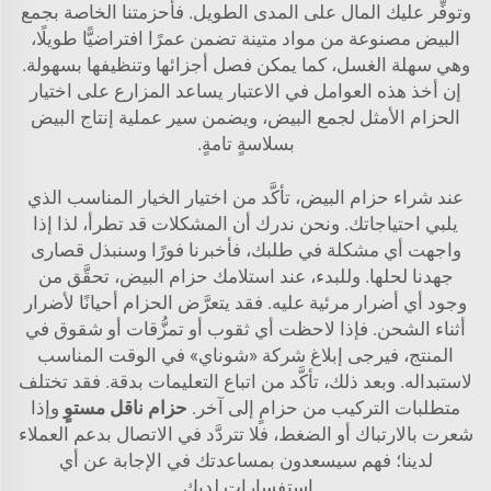
وتوفِّر عليك المال على المدى الطويل. فأحزمتنا الخاصة بجمع
البيض مصنوعة من مواد متينة تضمن عمرًا افتراضيًّا طويلًا،
وهي سهلة الغسل، كما يمكن فصل أجزائها وتنظيفها بسهولة.
إن أخذ هذه العوامل في الاعتبار يساعد المزارع على اختيار
الحزام الأمثل لجمع البيض، ويضمن سير عملية إنتاج البيض
بسلاسةٍ تامةٍ.
عند شراء حزام البيض، تأكَّد من اختيار الخيار المناسب الذي
يلبي احتياجاتك. ونحن ندرك أن المشكلات قد تطرأ، لذا إذا
واجهت أي مشكلة في طلبك، فأخبرنا فورًا وسنبذل قصارى
جهدنا لحلها. وللبدء، عند استلامك حزام البيض، تحقَّق من
وجود أي أضرار مرئية عليه. فقد يتعرَّض الحزام أحيانًا لأضرار
أثناء الشحن. فإذا لاحظت أي ثقوب أو تمزُّقات أو شقوق في
المنتج، فيرجى إبلاغ شركة «شوناي» في الوقت المناسب
لاستبداله. وبعد ذلك، تأكَّد من اتباع التعليمات بدقة. فقد تختلف
متطلبات التركيب من حزامٍ إلى آخر.
حزام ناقل مستوٍ
وإذا
شعرت بالارتباك أو الضغط، فلا تتردَّد في الاتصال بدعم العملاء
لدينا؛ فهم سيسعدون بمساعدتك في الإجابة عن أي
استفسارات لديك.