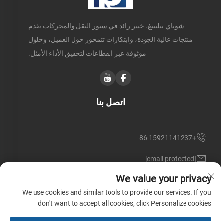
شوناي بيلتينغ، خبير رائد في سيور النقل والمحركات يقدم
منتجات عالية الجودة، وابتكارات تتمحور حول العميل، وحلول
موثوقة عبر القطاعات لتحقيق الأداء الأمثل.
اتصل بنا
+86-15921141237
[email protected]
We value your privacy
RM 602, NO. 1509, CAOAN ROAD, SHANGHAI, CHINA
We use cookies and similar tools to provide our services. If you
don't want to accept all cookies, click Personalize cookies.
حقوق النشر © شركة شوناي للسيور (شنغهاي) المحدودة. جميع الحقوق