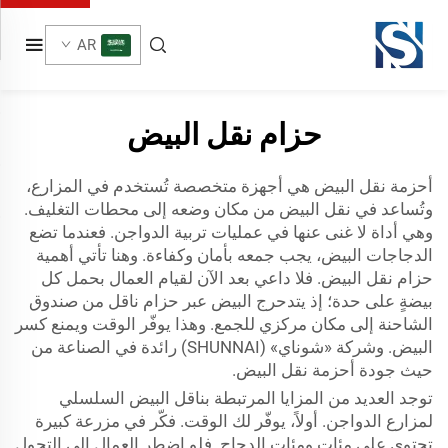
AR
حزام نقل البيض
أحزمة نقل البيض هي أجهزة متخصصة تُستخدم في المزارع،
وتُساعد في نقل البيض من مكان وضعه إلى محطات التغليف.
وهي أداة لا غنى عنها في عمليات تربية الدواجن. فعندما تضع
الدجاجات البيض، يجب جمعه بأمان وكفاءة. وهنا تأتي أهمية
حزام نقل البيض. فلا داعي بعد الآن لقيام العمال بحمل كل
بيضةٍ على حدة؛ إذ يتدحرج البيض عبر حزام ناقل من صندوق
الشاحنة إلى مكان مركزي للجمع. وهذا يوفّر الوقت ويمنع كسر
البيض. وشركة «شوناي» (SHUNNAI) رائدة في الصناعة من
حيث جودة أحزمة نقل البيض.
توجد العديد من المزايا المرتبطة بناقل البيض السلسلي
لمزارع الدواجن. أولاً، يوفّر لك الوقت. فكّر في مزرعة كبيرة
تحتوي على مئات ومئات الدجاج. فلو اضطر العمال إلى التجول