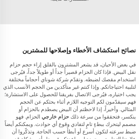
نصائح استكشاف الأخطاء وإصلاحها للمشترين
في بعض الأحيان، قد يشعر المشترون بالقلق إزاء حجم حزام
نقل البيض. فإذا كان الحزام قصيراً جداً أو طويلاً جداً، فيُرجى
استخدام مقصك لضبطه. وتقدّم شركة شوناي أحجاماً مختلفة
لتلبية احتياجاتكم. وإذا كنتم غير متأكدين من الحجم الأنسب الذي
يجب اختياره، فيُرجى الاتصال بفريقنا للحصول على الاستشارة؛
فهم سيقدّمون لكم التوجيه اللازم أثناء بحثكم عن الحجم
المثالي. وأخيراً، إذا لاحظتم أن البيض يصطدم بالحزام أو
ينكسر، فتحققوا من سرعة ذلك
حزام خارجي
الحزام. فهو
مصمم ليتحرك ببطءٍ تامٍ لتفادي وقوع أي حوادث. ويمكنكم أيضاً
ضبط سرعته لتكون أسرع أو أبطأ حسب الحاجة. وتذكّروا أن