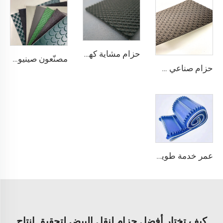
حزام مشاية كهربائية من البلاستيك PVC عالي الجودة من مورد صيني، ناعم وهادئ ومطاطي ويظل مستقرًا ومقاومًا للانزلاق
مصنّعون صينيون لمصانع التصنيع حسب الطلب لأنواع pu وpvc وpvk من أحزمة النقل البوليسترية
حزام صناعي صيني لتتبع وتلميع الحزام الناقل الماسي من مادة PVC
عمر خدمة طويل، فعّال من حيث التكلفة، جودة صينية، حزام ناقل بسمك 3.1 مم على شكل لفافة، PVC بسمك 3.5 مم، حزام ناقل أبيض لا نهائي للاستخدام في الصناعات الغذائية
كيف تختار أفضل حزام لنقل البيض لتحقيق إنتاج