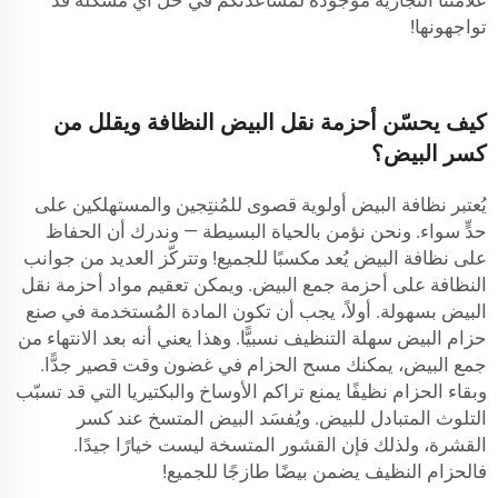
علامتنا التجارية موجودة لمساعدتكم في حل أي مشكلة قد
تواجهونها!
كيف يحسّن أحزمة نقل البيض النظافة ويقلل من
كسر البيض؟
يُعتبر نظافة البيض أولوية قصوى للمُنتِجين والمستهلكين على
حدٍّ سواء. ونحن نؤمن بالحياة البسيطة — وندرك أن الحفاظ
على نظافة البيض يُعد مكسبًا للجميع! وتتركّز العديد من جوانب
النظافة على أحزمة جمع البيض. ويمكن تعقيم مواد أحزمة نقل
البيض بسهولة. أولاً، يجب أن تكون المادة المُستخدمة في صنع
حزام البيض سهلة التنظيف نسبيًّا. وهذا يعني أنه بعد الانتهاء من
جمع البيض، يمكنك مسح الحزام في غضون وقت قصير جدًّا.
وبقاء الحزام نظيفًا يمنع تراكم الأوساخ والبكتيريا التي قد تسبّب
التلوث المتبادل للبيض. ويُفسَد البيض المتسخ عند كسر
القشرة، ولذلك فإن القشور المتسخة ليست خيارًا جيدًا.
فالحزام النظيف يضمن بيضًا طازجًا للجميع!