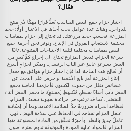
فعّال؟
اختيار حزام جمع البيض المناسب يُعَدُّ قرارًا مهمًّا لأي منتجٍ
للدواجن. وهناك عدة عوامل يجب أخذها في الاعتبار. أولًا: حجم
المزرعة. فحسب حجم مزرعتك، قد تحتاج إلى حزام بمقاسات
مختلفة لاستيعاب الفروق في الإنتاج. ونوفر نحن أحزمة جمع
البيض بمقاسات مختلفة لتلبية الاحتياجات المتنوعة. ثانيًا:
سرعة الحزام. فبعض المزارع تحتاج إلى إخراج كمٍّ كبيرٍ من
البيض بسرعةٍ عاليةٍ عبر الباب الرئيسي. ويمكن لحزامٍ أسرع
أن يُعالِج هذه الحاجة، لذا فإن اختيار حزامٍ يتوافق مع معدل
إنتاج المزرعة أمرٌ بالغ الأهمية. واحرص على البحث عن
خصائص تقلل من حدوث الكسور. فأحزمتنا الخاصة بجمع
البيض تأتي أحيانًا بسطحٍ مُنْبَسِطٍ (مستوٍ)، ما يحمي البيض أثناء
التشغيل. كما قد ترغب في مراعاة سهولة تنظيف الحزام.
فنظافة الحزام ضروريةٌ جدًّا لسلامة الأغذية. وبما أن إمكانية
غسل الحزام تساهم في الحفاظ على سلامة البيض، فهي
عاملٌ جديرٌ بالنظر. وأخيرًا: تحقَّق من المادة المصنوعة منها
الحزام. فالمواد عالية الجودة والموثوقة تدوم لفترة أطول