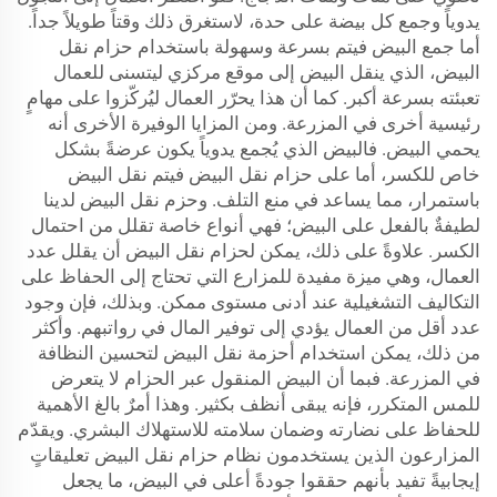
يدوياً وجمع كل بيضة على حدة، لاستغرق ذلك وقتاً طويلاً جداً.
أما جمع البيض فيتم بسرعة وسهولة باستخدام حزام نقل
البيض، الذي ينقل البيض إلى موقع مركزي ليتسنى للعمال
تعبئته بسرعة أكبر. كما أن هذا يحرّر العمال ليُركّزوا على مهامٍ
رئيسية أخرى في المزرعة. ومن المزايا الوفيرة الأخرى أنه
يحمي البيض. فالبيض الذي يُجمع يدوياً يكون عرضةً بشكل
خاص للكسر، أما على حزام نقل البيض فيتم نقل البيض
باستمرار، مما يساعد في منع التلف. وحزم نقل البيض لدينا
لطيفةٌ بالفعل على البيض؛ فهي أنواع خاصة تقلل من احتمال
الكسر. علاوةً على ذلك، يمكن لحزام نقل البيض أن يقلل عدد
العمال، وهي ميزة مفيدة للمزارع التي تحتاج إلى الحفاظ على
التكاليف التشغيلية عند أدنى مستوى ممكن. وبذلك، فإن وجود
عدد أقل من العمال يؤدي إلى توفير المال في رواتبهم. وأكثر
من ذلك، يمكن استخدام أحزمة نقل البيض لتحسين النظافة
في المزرعة. فبما أن البيض المنقول عبر الحزام لا يتعرض
للمس المتكرر، فإنه يبقى أنظف بكثير. وهذا أمرٌ بالغ الأهمية
للحفاظ على نضارته وضمان سلامته للاستهلاك البشري. ويقدّم
المزارعون الذين يستخدمون نظام حزام نقل البيض تعليقاتٍ
إيجابيةً تفيد بأنهم حققوا جودةً أعلى في البيض، ما يجعل