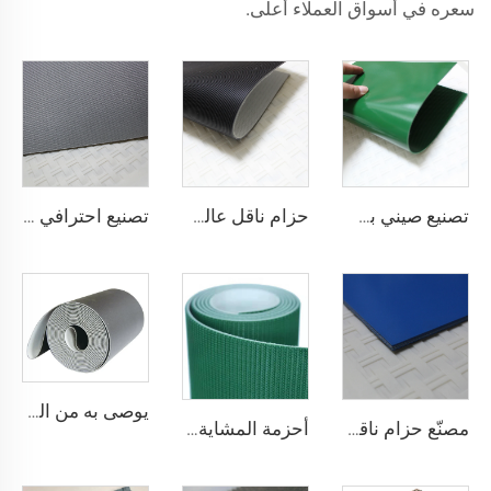
سعره في أسواق العملاء أعلى.
تصنيع صيني بسعر تنافسي لحزام ناقل من مادة PVC
حزام ناقل عالي الجودة من القماش المضاد للكهرباء الساكنة بلون أسود بسماكة 2 مم من مادة PVC للنقل اللوجستي مباشرة من المصنع
تصنيع احترافي لأحزمة نقل لوجستية من مادة PVC من أجل فرز وتوزيع فعال في صناعات المطاعم
يوصى به من المصنّع: كونتر دفع في السوبرماركت مزود بسيور نقل، سيور نقل ذات استقرار عالي في السرعة، من مادة البولي يوريثان (PU)
مصنّع حزام ناقل مضاد للكهرباء الساكنة ومضاد للالتصاق لمطاعم المخابز والحلويات
أحزمة المشاية بسعر المصنع من شوناي، سمك 1.6 مم، حزام مشاية أسود من مادة PVC، حزام ماكينة مشي