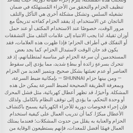
تنظيف الحزام والتحقق من الأجزاء المُستهلكة في ضمان
تشغيله السلس. وتشكل مشكلة أخرى هي التآكل والتلف
الناتجان عن الاستخدام، إذ يفقد الحزام كفاءته تدريجيًّا مع
مرور الوقت، خصوصًا عند الاستخدام المكثف أو عند حمل
أوزان ثقيلة. لذا يجب الانتباه إلى علامات التلف مثل التشققات
أو التفكك في أطراف الحزام؛ فإذا ظهرت هذه العلامات، فقد
يكون قد حان الوقت لاستبدال الحزام. كما يجد بعض
المستخدمين أن سرعة الحزام غير مناسبة لمتطلباتهم، إذ قد
تتحرك بسرعةٍ زائدة أو ببطءٍ شديد، مما يؤدي إلى سقوط
العناصر أو عدم تعبئتها بشكل صحيح. ويتميز العديد من الحزام
— ومن بينها حزام SHUNNAI — بإمكانية ضبط السرعة،
وبمعرفة الطريقة الصحيحة لضبط السرعة يمكن حل هذه
المشكلة. وأخيرًا، قد تظهر أعطال كهربائية، مثل فشل المحرك
أو وحدة التحكم، ما يؤدي إلى توقف النظام بالكامل. ولذلك
فإن إجراء فحوصات دورية للأجزاء الكهربائية يسمح باكتشاف
الأعطال مبكرًا. كما أن تدريب العمال على كيفية استخدام
الحزام والعناية به يقلل من حدوث المشكلات؛ فعندما يمتلك
العمال فهمًا أفضل للمعدات، فإنهم يستطيعون الوقاية من