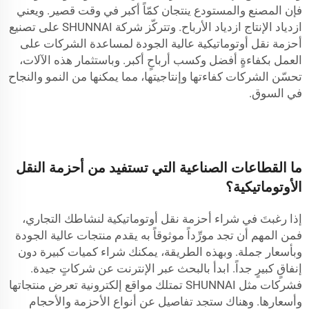
فإن المصنع والمستودع ينتجان كمّاً أكبر في وقت قصير. ويعني
ازدياد الإنتاج ازدياد الأرباح. وتتركّز شركة SHUNNAI على تصنيع
أحزمة نقل أوتوماتيكية عالية الجودة لمساعدة الشركات على
العمل بكفاءةٍ أفضل وكسب أرباحٍ أكبر. وباستثمار هذه الآلات،
تحسّن الشركات كفاءتها وإنتاجيتها، مما يمكنها من النمو والنجاح
في السوق.
ما القطاعات الصناعية التي تستفيد من أحزمة النقل
الأوتوماتيكية؟
إذا رغبتَ في شراء أحزمة نقل أوتوماتيكية لنشاطك التجاري،
فمن المهم أن تجد مورِّداً موثوقاً به يقدم منتجات عالية الجودة
وبأسعار جملة. وبهذه الطريقة، يمكنك شراء كميات كبيرة دون
إنفاقٍ كبيرٍ جداً. ابدأ بالبحث عبر الإنترنت عن شركاتٍ جيدة.
فشركات مثل SHUNNAI تمتلك مواقع إلكترونية تعرض منتجاتها
وأسعارها. وهناك ستجد تفاصيل عن أنواع الأحزمة والأحجام