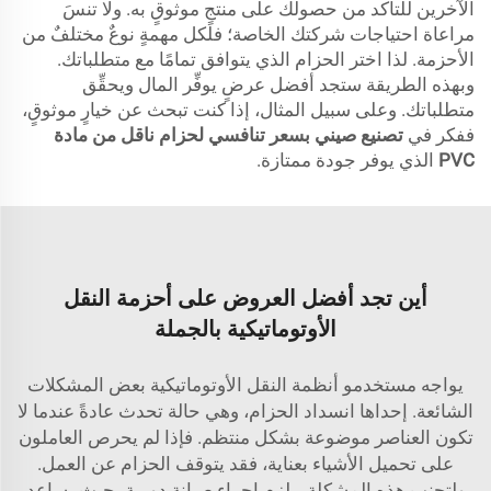
الآخرين للتأكد من حصولك على منتجٍ موثوقٍ به. ولا تنسَ
مراعاة احتياجات شركتك الخاصة؛ فلكل مهمةٍ نوعٌ مختلفٌ من
الأحزمة. لذا اختر الحزام الذي يتوافق تمامًا مع متطلباتك.
وبهذه الطريقة ستجد أفضل عرضٍ يوفِّر المال ويحقِّق
متطلباتك. وعلى سبيل المثال، إذا كنت تبحث عن خيارٍ موثوقٍ،
ففكر في
تصنيع صيني بسعر تنافسي لحزام ناقل من مادة
PVC
الذي يوفر جودة ممتازة.
أين تجد أفضل العروض على أحزمة النقل
الأوتوماتيكية بالجملة
يواجه مستخدمو أنظمة النقل الأوتوماتيكية بعض المشكلات
الشائعة. إحداها انسداد الحزام، وهي حالة تحدث عادةً عندما لا
تكون العناصر موضوعة بشكل منتظم. فإذا لم يحرص العاملون
على تحميل الأشياء بعناية، فقد يتوقف الحزام عن العمل.
ولتجنب هذه المشكلة، يلزم إجراء صيانة دورية، حيث يساعد