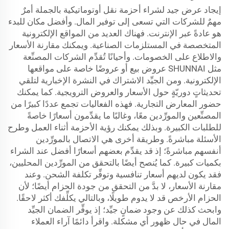
إيجاد عرض جيد لشراء أحزمة نقل أوتوماتيكية بالجملة أمرٌ
مهمٌ للشركات التي تسعى إلى توفير المال. وأفضل مكان للبدء
هو عادةً عبر الإنترنت. فهناك العديد من المواقع الإلكترونية
المتخصصة في المستلزمات الصناعية. ويمكنك مقارنة الأسعار
والاطلاع على الخصومات. وأحيانًا تُقدِّم الشركات المصنِّعة
مثل SHUNNAI عروض بيع أو عروضًا خاصة على مواقعها
الإلكترونية. ومن الجيِّد الاشتراك في النشرة الإخبارية لتلقي
تحديثاتٍ دوريّةٍ حول الأسعار والعروض الترويجية. كما يمكنك
حضور المعارض التجارية. فهذه الفعاليات تجمع عددًا كبيرًا من
المصنِّعين والمورِّدين معًا، وغالبًا ما يقدِّمون أسعارًا خاصةً
للطلبات الكبيرة. وبذلك يمكنك رؤية الأحزمة أثناء العمل وطرح
الأسئلة مباشرةً. وطريقة أخرى هي الاتصال بالمورِّدين
أنفسهم مباشرةً؛ إذ قد يقدِّم بعضهم أسعارًا أفضل عند الشراء
بكميات كبيرة. كما يُنصح أيضًا بالتحقق من المورِّدين المحليين،
فقد يكون لديهم أسعار تنافسية وتوفِّر تكلفة الشحن. وعند
مقارنة الأسعار، لا بدَّ من التحقق من جودة الحزام أيضًا؛ لأن
الحزام الأرخص قد لا يدوم طويلًا، وبالتالي يكلِّفك أكثر لاحقًا.
وابحث كذلك عن وجود ضمانٍ جيِّد؛ إذ يوفِّر الضمان الجيِّد
المال في حال ظهور أي مشكلة. واقرأ دائمًا آراء العملاء