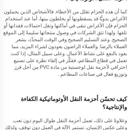
كما أن هذه الحزام تقلل من الأخطاء. فالأشخاص الذين يحملون
الأغراض يدويًّا قد يسقطونها أو يخلطون بينها، أما عند استخدام
الحزام فإن الأغراض تبقى في أماكنها وتقل احتمالات فقدانها أو
تلفها. ولهذا تثق الشركات في وصول منتجاتها سليمةً إلى الموقع
الصحيح. وعند التسليم الصحيح وفي الوقت المحدَّد، يشعر
العملاء بالرضا. والعملاء الراضون يعودون لشراء المزيد، مما
يعود بالنفع على نشاط الأعمال. وعلى سبيل المثال، إذا كنت
تعمل في قطاع المطاعم، ففكِّر في إلقاء نظرة على
تصنيع
احترافي لأحزمة نقل لوجستية من مادة PVC من أجل فرز
وتوزيع فعال في صناعات المطاعم
.
كيف تحسّن أحزمة النقل الأوتوماتيكية الكفاءة
والإنتاجية؟
وعلاوةً على ذلك، تعمل أحزمة النقل طوال اليوم دون تعب.
وعلى عكس الإنسان، تستمر الآلة في العمل دون توقف. ولذلك