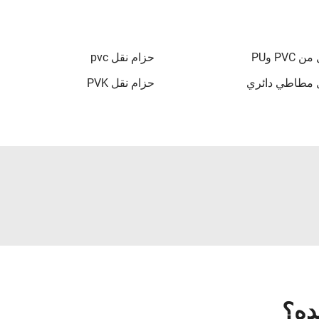
PVC وPU
حزام نقل pvc
ل مطاطي دائري
حزام نقل PVK
ده؟