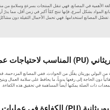
قل المصنوعة من البولي يوريثان (PU) تُعدّ بالغة الأهمية في المصانع. فهي تنقل المنتجات 
ع المواد بشكل أسرع، فإنها تنتج كمّاً أكبر في زمن أقل، مما يدرّ أر
لك تفضّل المصانع استخدامها. فهي تحمل الأحمال الثقيلة دون مشاك
تياجات عملك؟
ن البولي يوريثان يقلّل من الحوادث. ففي المصانع المزدحمة، قد يت
قائياً دون الحاجة إلى رفعها يدوياً، ما يحافظ على سلامة العمال ويتي
معدات ذات الصلة
يمكنها أيضاً المساهمة في تحقيق هذه الكفاءة.
ي عمليات التصنيع؟