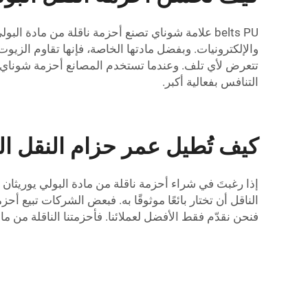
belts PU علامة شوناي تصنع أحزمة ناقلة من مادة
والإلكترونيات. وبفضل مادتها الخاصة، فإنها تقاوم الزيو
تتعرض لأي تلف. وعندما تستخدم المصانع أحزمة شوناي ال
التنافس بفعالية أكبر.
كيف تُطيل عمر حزام النقل البوليوريثاني (PU) ال
الناقل أن تختار بائعًا موثوقًا به. فبعض الشركات تبيع 
فنحن نقدّم فقط الأفضل لعملائنا. فأحزمتنا الناقلة من مادة البولي يوريثان (PU) مصنوعة من موا