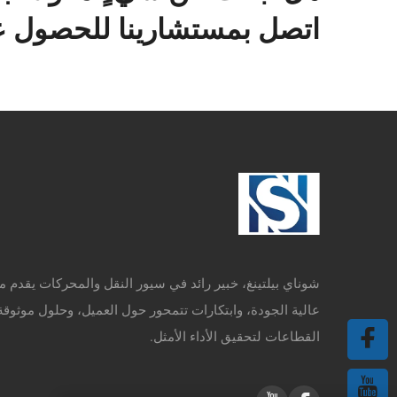
اتصل بمستشارينا للحصول عل
شوناي بيلتينغ، خبير رائد في سيور النقل والمحركات يقدم م
عالية الجودة، وابتكارات تتمحور حول العميل، وحلول موثوقة
القطاعات لتحقيق الأداء الأمثل.