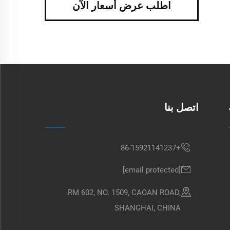
اطلب عرض أسعار الآن
اتصل بنا
+86-15921141237
[email protected]
RM 602, NO. 1509, CAOAN ROAD,
SHANGHAI, CHINA