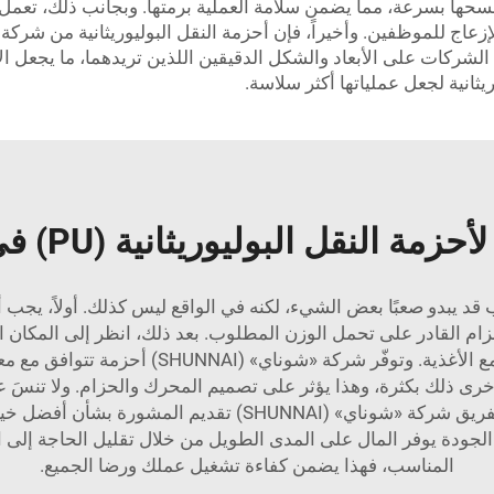
حها بسرعة، مما يضمن سلامة العملية برمتها. وبجانب ذلك، تعمل أحز
الشركات على الأبعاد والشكل الدقيقين اللذين تريدهما، ما يجعل ا
يثانية لجعل عملياتها أكثر سلاسة.
 البوليوريثانية (PU) في التطبيقات الصناعية؟
ناقل من البولي يوريثان (PU) المناسب قد يبدو صعبًا بعض الشيء، لكنه في الواقع ليس كذ
ام القادر على تحمل الوزن المطلوب. بعد ذلك، انظر إلى المكان ا
فستحتاج إلى حزام سهل التنظيف وآمن للاستخدام 
خرى ذلك بكثرة، وهذا يؤثر على تصميم المحرك والحزام. ولا تنسَ 
لم تكن متأكدًا، فمن الأفضل استشارة خبير؛ ويمكن لفريق شركة «
الجودة يوفر المال على المدى الطويل من خلال تقليل الحاجة إلى ال
المناسب، فهذا يضمن كفاءة تشغيل عملك ورضا الجميع.