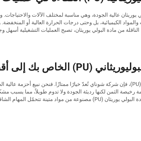
 البولي يوريثان عالية الجودة، وهي مناسبة لمختلف الآلات والاحتياجا
ت والمواد الكيميائية، بل وحتى درجات الحرارة العالية أو المنخفضة
ناقلة من مادة البولي يوريثان، تصبح العمليات التشغيلية أسهل و
خاص بك إلى أقصى حد؟
إذا رغبتَ في شراء أحزمة ناقلة من مادة البولي يوريثان (PU)، فإن شركة شوناي تُعدّ خيارًا ممتاز
أحزمة رخيصة الثمن لكنها رديئة الجودة ولا تدوم طويلاً، مما يسبب
د متينة تتحمّل المهام الشاقة.