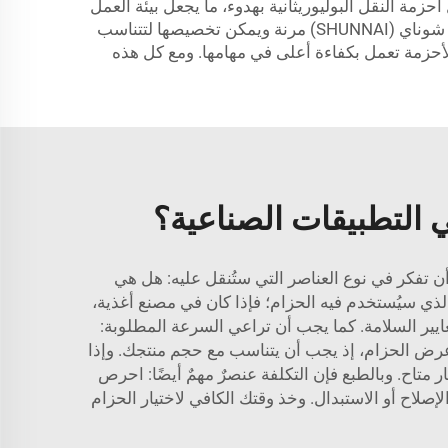
مة النقل البوليوريثانية بهدوء، ما يجعل بيئة العمل
أكثر راحةً وخاليةً من الضوضاء العالية التي قد تُسبب الإزعاج للموظفين. وأخيراً، فإن أحزمة النقل البوليوريثانية من شركة شوناي (SHUNNAI) مرنة ويمكن تخصيصها لتتناسب
لأحزمة تعمل بكفاءة أعلى في مهامها. ومع كل هذه
لك. أولاً، يجب أن تفكر في نوع العناصر التي ستُنقل عليه: هل هي
لذي سيُستخدم فيه الحزام؛ فإذا كان في مصنع أغذية،
مع الأغذية. وتوفّر شركة «شوناي» (SHUNNAI) أحزمة تتوافق مع معايير السلامة. كما يجب أن تراعي السرعة المطلوبة:
عرض الحزام، إذ يجب أن يتناسب مع حجم منتجك. وإذا
شوناي» (SHUNNAI) تقديم المشورة بشأن أفضل خيار متاح. وبالطبع فإن التكلفة عنصرٌ مهمٌ أيضًا: احرص
إصلاح أو الاستبدال. وخذ وقتك الكافي لاختيار الحزام