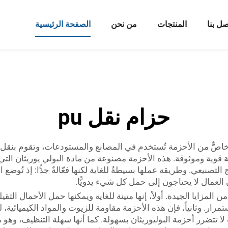
صل بنا
المنتجات
من نحن
الصفحة الرئيسية
حزام نقل pu
لة من مادة البولي يوريثان (PU) هي نوعٌ خاصٌّ من الأحزمة تُستخدم في المصانع والمستود
 قوية وموثوقة. هذه الأحزمة مصنوعة من مادة البولي يوريثان التي ت
لتصنيعي. وطريقة عملها بسيطةٌ للغاية لكنها فعّالةٌ جدًّا: إذ تُوضع 
أن العمال لا يحتاجون إلى حمل كل شيء يدويًّا.
P) تمنح الشركات العديد من المزايا الجيدة. أولاً، إنها متينة للغاية ويمكنها حمل الأح
ار. وثانياً، فإن هذه الأحزمة مقاومة للزيوت والمواد الكيميائية
ا تتضرر أحزمة البوليوريثان بسهولة. كما أنها سهلة التنظيف، وه