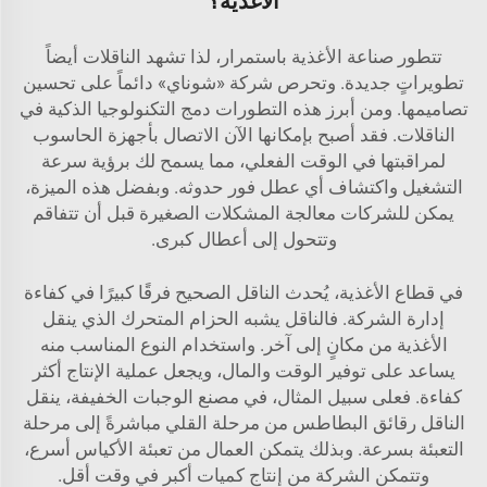
الأغذية؟
تتطور صناعة الأغذية باستمرار، لذا تشهد الناقلات أيضاً
تطويراتٍ جديدة. وتحرص شركة «شوناي» دائماً على تحسين
تصاميمها. ومن أبرز هذه التطورات دمج التكنولوجيا الذكية في
الناقلات. فقد أصبح بإمكانها الآن الاتصال بأجهزة الحاسوب
لمراقبتها في الوقت الفعلي، مما يسمح لك برؤية سرعة
التشغيل واكتشاف أي عطل فور حدوثه. وبفضل هذه الميزة،
يمكن للشركات معالجة المشكلات الصغيرة قبل أن تتفاقم
وتتحول إلى أعطال كبرى.
في قطاع الأغذية، يُحدث الناقل الصحيح فرقًا كبيرًا في كفاءة
إدارة الشركة. فالناقل يشبه الحزام المتحرك الذي ينقل
الأغذية من مكانٍ إلى آخر. واستخدام النوع المناسب منه
يساعد على توفير الوقت والمال، ويجعل عملية الإنتاج أكثر
كفاءة. فعلى سبيل المثال، في مصنع الوجبات الخفيفة، ينقل
الناقل رقائق البطاطس من مرحلة القلي مباشرةً إلى مرحلة
التعبئة بسرعة. وبذلك يتمكن العمال من تعبئة الأكياس أسرع،
وتتمكن الشركة من إنتاج كميات أكبر في وقت أقل.