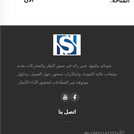
المتاحة.
شوناي بيلتينغ، خبير رائد في سيور النقل والمحركات يقدم
منتجات عالية الجودة، وابتكارات تتمحور حول العميل، وحلول
موثوقة عبر القطاعات لتحقيق الأداء الأمثل.
اتصل بنا
+86-15921141237