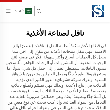
AR
ناقل لصناعة الأغذية
في قطاع الأغذية، تُعَدّ أنظمة النقل (الناقلات) عنصرًا بالغ
الأهمية. فهي تنقل منتجات الأغذية من مكانٍ إلى آخر، مما
يجعل كل العمليات أسرع وأكثر سهولة. فكِّر في مصنعٍ يُنتج
الوجبات الخفيفة أو المشروبات أو الوجبات الجاهزة للتسخين.
فبدون الناقلات، سيضطر العمال إلى حمل كل شيء يدويًّا، ما
يستغرق وقتًا طويلاً جدًّا ويجعل العاملين يشعرون بالإرهاق
الشديد. وتدرك شركة «شوناي» الدور الكبير الذي تؤديه
الناقلات في إنتاج الأغذية. ولذلك فهي تصمّم وتُصنّع ناقلاتٍ
متخصصةً لقطاع الأغذية. وهذه الناقلات ليست قوية فحسب،
بل آمنةٌ جدًّا ونظيفةٌ أيضًا، وهي خصائصٌ ضروريةٌ للغاية عند
التعامل مع المواد الغذائية. وإذا كنت تبحث عن نوعٍ معينٍ من
الناقلات، فقد ترغب في النظر في منتجاتنا
حزام ناقل عالي