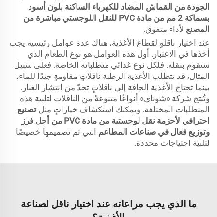
الجودة من القماش المضاد للكهرباء الساكنة بلون أسود
بسماكة 2 مم من مادة PVC للنقل اللوجستي مباشرة من
المصنع
لأداء متفوق.
عند اختيار ناقلةٍ لقطاع الأغذية، هناك عدة عوامل رئيسية يجب
أخذها في الاعتبار. أول هذه العوامل هو نوع الطعام الذي
ستقوم بنقله. فلكل نوع غذائي متطلباته الخاصة. فعلى سبيل
المثال، قد تتطلب الأغذية الرطبة ناقلاتٍ مقاومةٍ جيدًا للماء،
بينما تحتاج الأغذية الجافة إلى ناقلاتٍ تحدّ من انتشار الغبار.
وتُنتج شركة «شوناي» أنواعًا متنوعةً من الناقلات لتلبية هذه
المتطلبات المختلفة. ويمكنك استكشاف خياراتٍ مثل
تصنيع
احترافي لأحزمة نقل لوجستية من مادة PVC من أجل فرز
وتوزيع فعال في صناعات المطاعم
التي تم تصميمها خصيصًا
لتلبية احتياجات محددة.
ما الذي يجب مراعاته عند اختيار ناقل لصناعة