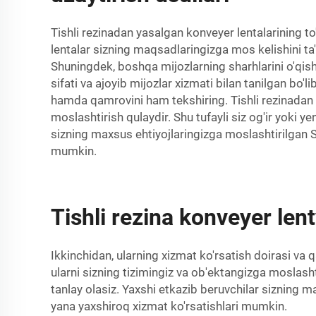
Tishli rezinadan yasalgan konveyer lentalarining to
lentalar sizning maqsadlaringizga mos kelishini ta'
Shuningdek, boshqa mijozlarning sharhlarini o'qis
sifati va ajoyib mijozlar xizmati bilan tanilgan bo
hamda qamrovini ham tekshiring. Tishli rezinadan y
moslashtirish qulaydir. Shu tufayli siz og'ir yoki y
sizning maxsus ehtiyojlaringizga moslashtirilgan S
mumkin.
Tishli rezina konveyer len
Ikkinchidan, ularning xizmat ko'rsatish doirasi va 
ularni sizning tizimingiz va ob'ektangizga moslashti
tanlay olasiz. Yaxshi etkazib beruvchilar sizning m
yana yaxshiroq xizmat ko'rsatishlari mumkin.