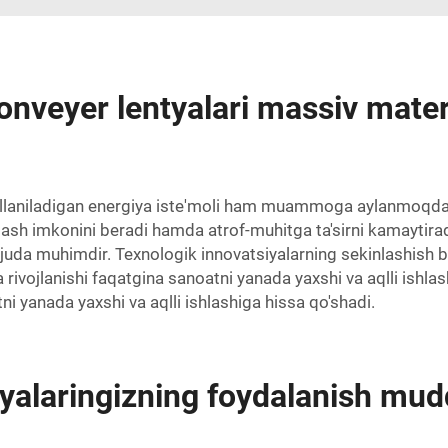
onveyer lentyalari massiv mater
o'llaniladigan energiya iste'moli ham muammoga aylanmoqda.
 tejash imkonini beradi hamda atrof-muhitga ta'sirni kamaytira
 juda muhimdir. Texnologik innovatsiyalarning sekinlashish 
 rivojlanishi faqatgina sanoatni yanada yaxshi va aqlli ishla
i yanada yaxshi va aqlli ishlashiga hissa qo'shadi.
ntyalaringizning foydalanish mu