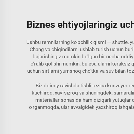
Biznes ehtiyojlaringiz uch
Ushbu remnilarning ko'pchilik qismi — shuttle, yu
Chang va chiqindilarni ushlab turish uchun bur
bajarishingiz mumkin bo'lgan bir necha oddiy 
o'ralib qolishi mumkin, bu esa ularni keraksiz 
uchun sirtlarni yumshoq cho'tka va suv bilan to
Biz doimiy ravishda tishli rezina konveyer r
kuchliroq, xavfsizroq va shuningdek, samaral
materiallar sohasida ham qiziqarli yutuqlar 
o'rganmoqda, ular avvalgidek yaxshiroq ishqala