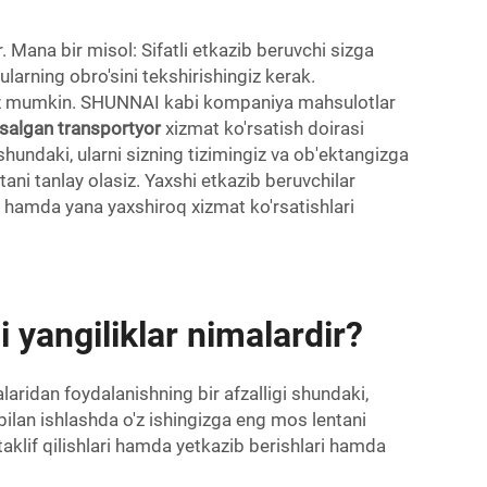
. Mana bir misol: Sifatli etkazib beruvchi sizga
larning obro'sini tekshirishingiz kerak.
ingiz mumkin. SHUNNAI kabi kompaniya mahsulotlar
salgan transportyor
xizmat ko'rsatish doirasi
hundaki, ularni sizning tizimingiz va ob'ektangizga
tani tanlay olasiz. Yaxshi etkazib beruvchilar
i hamda yana yaxshiroq xizmat ko'rsatishlari
 yangiliklar nimalardir?
laridan foydalanishning bir afzalligi shundaki,
r bilan ishlashda o'z ishingizga eng mos lentani
taklif qilishlari hamda yetkazib berishlari hamda