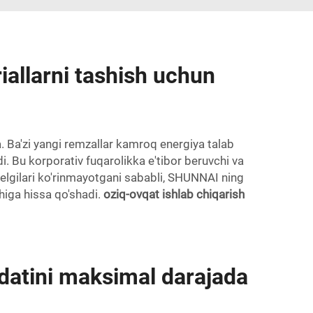
iallarni tashish uchun
 Ba'zi yangi remzallar kamroq energiya talab
di. Bu korporativ fuqarolikka e'tibor beruvchi va
belgilari ko'rinmayotgani sababli, SHUNNAI ning
shiga hissa qo'shadi.
oziq-ovqat ishlab chiqarish
ddatini maksimal darajada