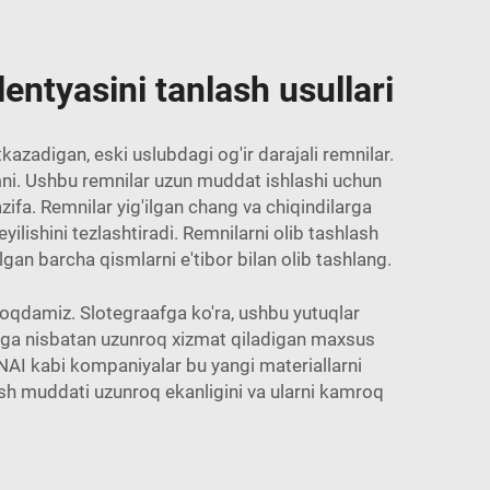
lentyasini tanlash usullari
kazadigan, eski uslubdagi og'ir darajali remnilar.
emni. Ushbu remnilar uzun muddat ishlashi uchun
ifa. Remnilar yig'ilgan chang va chiqindilarga
ilishini tezlashtiradi. Remnilarni olib tashlash
an barcha qismlarni e'tibor bilan olib tashlang.
qmoqdamiz. Slotegraafga ko'ra, ushbu yutuqlar
arga nisbatan uzunroq xizmat qiladigan maxsus
AI kabi kompaniyalar bu yangi materiallarni
ish muddati uzunroq ekanligini va ularni kamroq