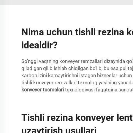
Nima uchun tishli rezina k
idealdir?
So'nggi vaqtning konveyer remzallari dizaynida q
qiladigan qilib ishlab chiqilgan bo'lib, bu esa pul
karbon izini kamaytirishni istagan bizneslar uchun
tishli konveyer remzallari texnologiyasining yanada
konveyer tasmalari
texnologiyasi faqatgina sanoatn
Tishli rezina konveyer le
uzaytirish usullari