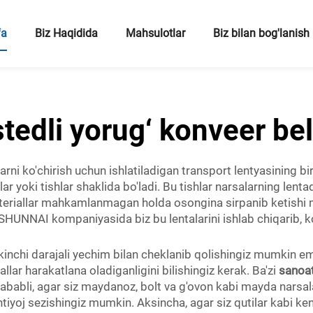
fa
Biz Haqidida
Mahsulotlar
Biz bilan bog'lanish
tedli yorug‘ konveer be
llarni ko'chirish uchun ishlatiladigan transport lentyasining bi
lar yoki tishlar shaklida bo'ladi. Bu tishlar narsalarning len
 materiallar mahkamlanmagan holda osongina sirpanib ketis
r. SHUNNAI kompaniyasida biz bu lentalarini ishlab chiqarib, kor
ikkinchi darajali yechim bilan cheklanib qolishingiz mumkin 
llar harakatlana oladiganligini bilishingiz kerak. Ba'zi
sanoat
hu sababli, agar siz maydanoz, bolt va g'ovon kabi mayda narsa
ehtiyoj sezishingiz mumkin. Aksincha, agar siz qutilar kabi 