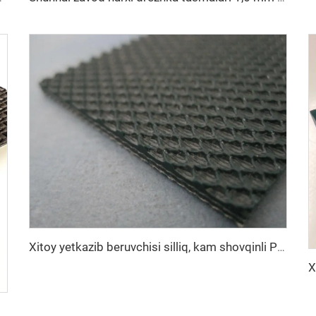
Xitoy yetkazib beruvchisi silliq, kam shovqinli PVC yugurish dastasida foydalaniladigan rezina remen, barqaror anti-sayrash transportyor remeni