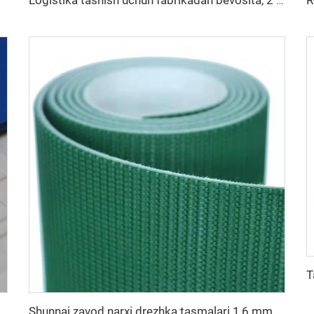
r lenta
Logistika tashish uchun fabrikadan bevosita, 2 mm qora PVC antistatik to'qima materialdan yasalgan yuqori sifatli transportyor lenta
r lentalarini ishlab chiqaruvchi
Shunnai zavod narxi drezhka tasmalari 1,6 mm qora drezhka yugurish tasmasi PVC yurish mashinasi tasmasi