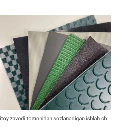
Xitoy zavodi tomonidan sozlanadigan ishlab chiqaruvchilar pu pvc pvk transmissiya poliester transportyor lентasi