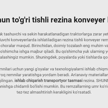
un to'g'ri tishli rezina konveyer 
k tashuvchi va sekin harakatlanadigan traktorlarga zarar yet
iluvchi konveyerlarda ishlatiladigan rezina tishli konveyer r
choralar mavjud. Birinchidan, doimiy tozalash eng muhim vaz
qo'shimcha ishga majbur qiladi. Bu qo'shimcha yuk ularning yey
zalashingiz mumkin. Shuningdek, poyalarda yoki tishlarda qolg
emnilari uchun yangi g'oyalar va texnologiyalarni ishlab chi
iroq remnilar yaratishga yordam beradi. An'anaviy materiall
qilingan.
ishlab chiqarish transportyor tasmasi
rezina. SHUNN
nishga chidamli bo'lishi mumkin. Bu remzallarning umr ko'r
tez-tez almashtirish kerakligini ko'rsatadi.