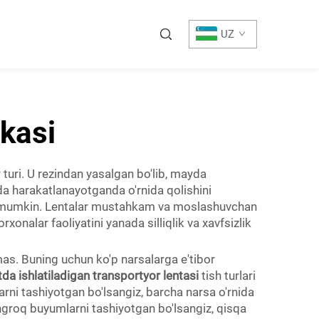
UZ
lkasi
r turi. U rezindan yasalgan bo'lib, mayda
tada harakatlanayotganda o'rnida qolishini
hi mumkin. Lentalar mustahkam va moslashuvchan
xonalar faoliyatini yanada silliqlik va xavfsizlik
emas. Buning uchun ko'p narsalarga e'tibor
da ishlatiladigan transportyor lentasi
tish turlari
larni tashiyotgan bo'lsangiz, barcha narsa o'rnida
kengroq buyumlarni tashiyotgan bo'lsangiz, qisqa