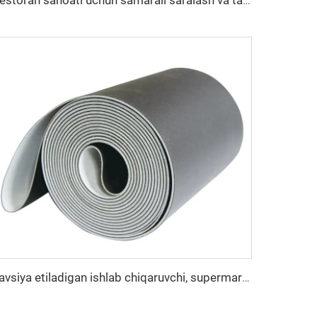
Restoran sanoati uchun samarali saralash va taqsimlash uchun professional ishlab chiqarilgan PVC logistika transportyor lentasi
Tavsiya etiladigan ishlab chiqaruvchi, supermarkaz kassalari uchun konveyerli shtang' bilan, yuqori tezlikda barqaror ishlaydigan Pu konveyer lenta