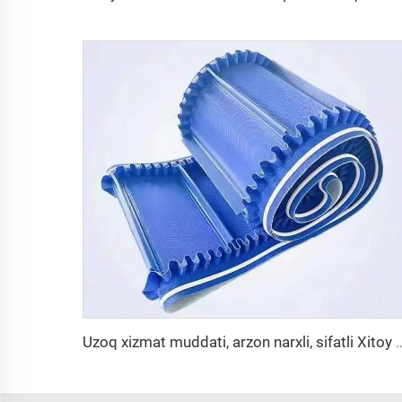
Uzoq xizmat muddati, arzon narxli, sifatli Xitoy 3,1 mm lik PVC 3,5 mm oq rangli 