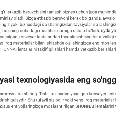
'g'ri etkazib beruvchisini tanlash biznes uchun juda muhimdir
minlay oladi. Sizga etkazib beruvchi kerak bo'lganda, avvalo u
hingiz yoki biznesdagi do'stlaringizdan tavsiyalar so'rash
'lib, bu uning sohadagi mashhur nomiga sabab bo'ladi.
uyda ya
asalgan konveyer lentalaridan foydalanishning bir afzalligi s
engilroq materiallar bilan ishlashda o'z ishingizga eng mos len
HUNNAI lentalarini taklif qilishlari hamda yetkazib berishlar
tyasi texnologiyasida eng so'nggi
qamrovini tekshiring. Tishli rezinadan yasalgan konveyer lenta
rish qulaydir. Shu tufayli siz og'ir yoki yengilroq materialla
axsus ehtiyojlaringizga moslashtirilgan SHUNNAI lentalarini 