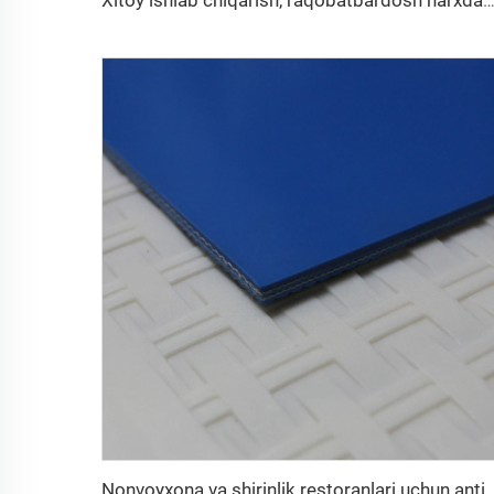
Xitoy ishlab chiqarish, raqobatbardosh narxdagi PVC transportyo
Nonvoyxona va shirinlik restoranlari uchun antistatik va yopishmaydigan transportyo