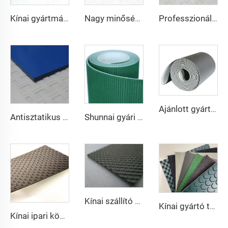
Kínai gyártmány versenyképes árú PVC szállítószalag
Nagy minőségű 2 mm fekete PVC antiszttatikus anyagszállító szalag logisztikai szállításra közvetlenül a gyárból
Professzionális gyártású PVC logisztikai szállítószalag hatékony rendezéshez és elosztáshoz éttermi iparok részére
Ajánlott gyártó szupermarket pénztárpult szalaggal, magas sebességű stabilitású szállítószalag, Pu szállítószalag
Antisztatikus és antihasadó szállítószalag gyártó pékség- és cukrászipari éttermek számára
Shunnai gyári ár futópad szíjak 1,6 mm fekete futópad futószalag PVC sétáló gépszalag
Kínai szállító sima, alacsony zajú PVC futópad szalag, gumiborítás, stabil marad, csúszásmentes szállítószalag
Kínai gyártó testreszabott gyártók pu pvc pvk hajtásos poliészter szállítószalag
Kínai ipari követő csiszoló gépszalag PVC gyémánt szállítószalag