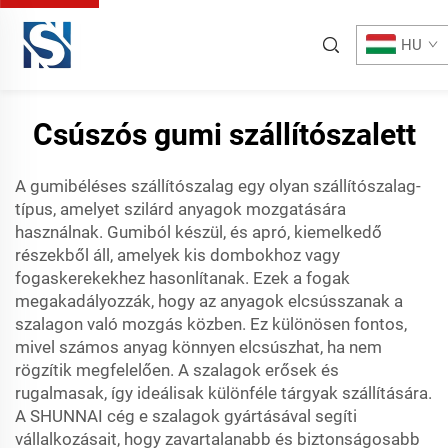
HU
Csúszós gumi szállítószalett
A gumibéléses szállítószalag egy olyan szállítószalag-
típus, amelyet szilárd anyagok mozgatására
használnak. Gumiból készül, és apró, kiemelkedő
részekből áll, amelyek kis dombokhoz vagy
fogaskerekekhez hasonlítanak. Ezek a fogak
megakadályozzák, hogy az anyagok elcsússzanak a
szalagon való mozgás közben. Ez különösen fontos,
mivel számos anyag könnyen elcsúszhat, ha nem
rögzítik megfelelően. A szalagok erősek és
rugalmasak, így ideálisak különféle tárgyak szállítására.
A SHUNNAI cég e szalagok gyártásával segíti
vállalkozásait, hogy zavartalanabb és biztonságosabb