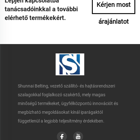
Lépjen kapcsolatba
Kérjen most
tanácsadóinkkal a további
elérhető termékekért.
árajánlatot
Shunnai Belting, vezető szállító- és hajtásrendszeri
szalagokkal foglalkozó szakértő, mely magas
minőségű termékeket, ügyfélközpontú innovációt és
megbízható megoldásokat kínál iparágaktól
függetlenül a legjobb teljesítmény érdekében.