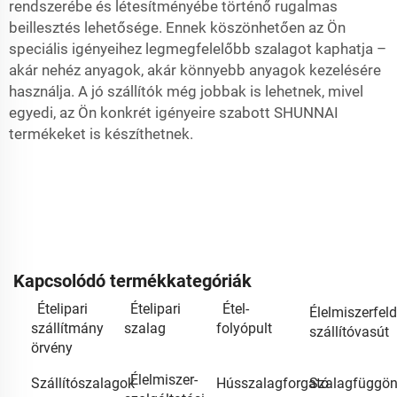
rendszerébe és létesítményébe történő rugalmas
beillesztés lehetősége. Ennek köszönhetően az Ön
speciális igényeihez legmegfelelőbb szalagot kaphatja –
akár nehéz anyagok, akár könnyebb anyagok kezelésére
használja. A jó szállítók még jobbak is lehetnek, mivel
egyedi, az Ön konkrét igényeire szabott SHUNNAI
termékeket is készíthetnek.
Kapcsolódó termékkategóriák
Ételipari
Ételipari
Étel-
Élelmiszerfel
szállítmány
szalag
folyópult
szállítóvasút
örvény
Élelmiszer-
Szállítószalagok
Hússzalagforgató
Szalagfüggö