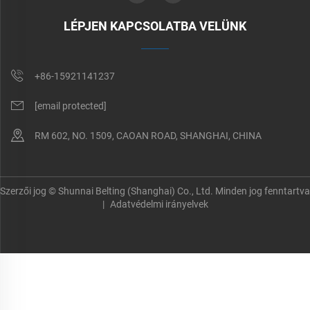
LÉPJEN KAPCSOLATBA VELÜNK
+86-15921141237
[email protected]
RM 602, NO. 1509, CAOAN ROAD, SHANGHAI, CHINA
Szerzői jog © Shunnai Belting (Shanghai) Co., Ltd. Minden jog fenntartva
|
Adatvédelmi irányelvek