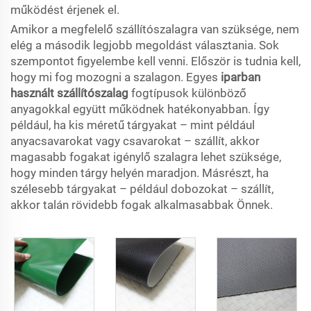
működést érjenek el.
Amikor a megfelelő szállítószalagra van szüksége, nem
elég a második legjobb megoldást választania. Sok
szempontot figyelembe kell venni. Először is tudnia kell,
hogy mi fog mozogni a szalagon. Egyes
iparban
használt szállítószalag
fogtípusok különböző
anyagokkal együtt működnek hatékonyabban. Így
például, ha kis méretű tárgyakat – mint például
anyacsavarokat vagy csavarokat – szállít, akkor
magasabb fogakat igénylő szalagra lehet szüksége,
hogy minden tárgy helyén maradjon. Másrészt, ha
szélesebb tárgyakat – például dobozokat – szállít,
akkor talán rövidebb fogak alkalmasabbak Önnek.