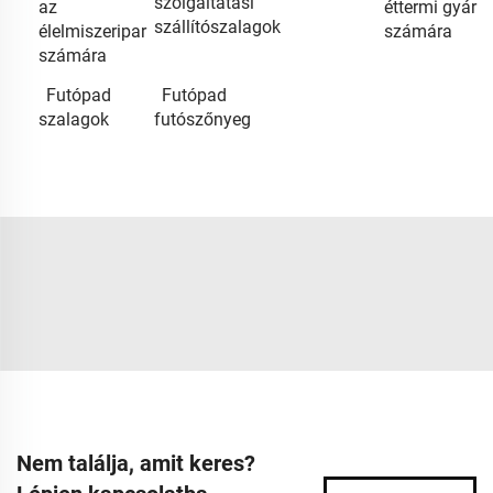
szolgáltatási
az
éttermi gyár
szállítószalagok
élelmiszeripar
számára
számára
Futópad
Futópad
szalagok
futószőnyeg
Nem találja, amit keres?