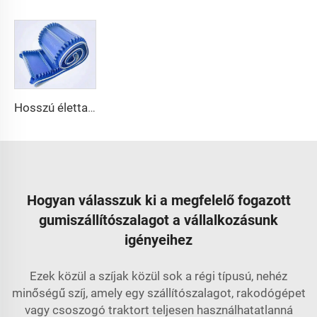
Hosszú élettartamú, költséghatékony kínai minőségű 3,1 mm-es tekercsben szállított PVC 3,5 mm-es fehér élelmiszeripari végtelen szállítószalag
Hogyan válasszuk ki a megfelelő fogazott
gumiszállítószalagot a vállalkozásunk
igényeihez
Ezek közül a szíjak közül sok a régi típusú, nehéz
minőségű szíj, amely egy szállítószalagot, rakodógépet
vagy csoszogó traktort teljesen használhatatlanná