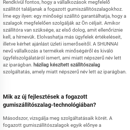
Rendkívül fontos, hogy a vállalkozások megfelelő
szállítót találjanak a fogazott gumiszállítószalagokhoz.
Íme egy ilyen: egy minőségi szállító garantálhatja, hogy a
szalagok megfelelően szolgálják az Ön céljait. Amikor
szállítóra van szüksége, az első dolog, amit ellenőriznie
kell, a hírnevük. Elolvashatja más ügyfelek értékeléseit,
illetve kérhet ajánlást üzleti ismerőseitől. A SHUNNAI
nevű vállalkozás a termékek minőségéről és kiváló
ügyfélszolgálatáról ismert, ami miatt népszerű név lett
az iparágban.
házilag készített szállítószalag
szolgáltatás, amely miatt népszerű név lett az iparágban.
Mik az új fejlesztések a fogazott
gumiszállítószalag-technológiában?
Másodszor, vizsgálja meg szolgáltatásaik körét. A
fogazott gumiszállítószalagok egyik előnye a