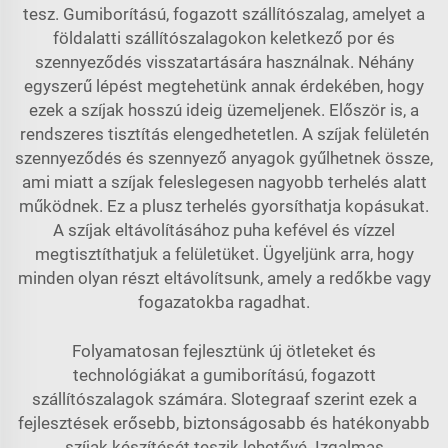
tesz. Gumiborítású, fogazott szállítószalag, amelyet a
földalatti szállítószalagokon keletkező por és
szennyeződés visszatartására használnak. Néhány
egyszerű lépést megtehetünk annak érdekében, hogy
ezek a szíjak hosszú ideig üzemeljenek. Először is, a
rendszeres tisztítás elengedhetetlen. A szíjak felületén
szennyeződés és szennyező anyagok gyűlhetnek össze,
ami miatt a szíjak feleslegesen nagyobb terhelés alatt
működnek. Ez a plusz terhelés gyorsíthatja kopásukat.
A szíjak eltávolításához puha kefével és vízzel
megtisztíthatjuk a felületüket. Ügyeljünk arra, hogy
minden olyan részt eltávolítsunk, amely a redőkbe vagy
fogazatokba ragadhat.
Folyamatosan fejlesztünk új ötleteket és
technológiákat a gumiborítású, fogazott
szállítószalagok számára. Slotegraaf szerint ezek a
fejlesztések erősebb, biztonságosabb és hatékonyabb
szíjak készítését teszik lehetővé. Izgalmas