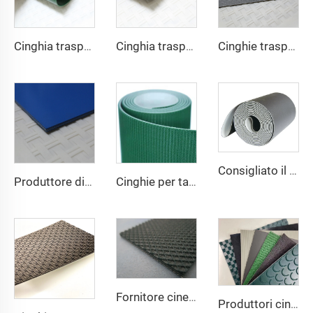
Cinghia trasportatrice in PVC prodotta in Cina a prezzo competitivo
Cinghia trasportatrice in tessuto antistatico nera in PVC da 2 mm di alta qualità per il trasporto logistico, diretta dalla fabbrica
Cinghie trasportatrici in PVC per logistica professionale per il settore ristorazione, ideali per un ordinamento e una distribuzione efficienti
Consigliato il banco cassa del supermercato del produttore con nastro trasportatore, nastro trasportatore in PU ad alta stabilità e velocità
Produttore di nastri trasportatori antistatici e antiaderenti per panifici e pasticcerie
Cinghie per tapis roulant a prezzo di fabbrica Shunnai, cinghia nera da 1,6 mm, cinghia per tapis roulant in PVC
Fornitore cinese, cinghia per tapis roulant in PVC liscia, silenziosa, in gomma antiscivolo e stabile
Produttori cinesi personalizzati di nastri trasportatori in poliuretano, PVC e PVK in poliestere