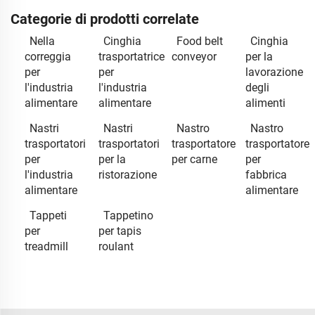
Categorie di prodotti correlate
Nella
Cinghia
Food belt
Cinghia
correggia
trasportatrice
conveyor
per la
per
per
lavorazione
l'industria
l'industria
degli
alimentare
alimentare
alimenti
Nastri
Nastri
Nastro
Nastro
trasportatori
trasportatori
trasportatore
trasportatore
per
per la
per carne
per
l'industria
ristorazione
fabbrica
alimentare
alimentare
Tappeti
Tappetino
per
per tapis
treadmill
roulant