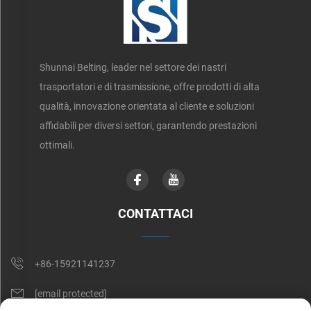
Shunnai Belting, leader nel settore dei nastri
trasportatori e di trasmissione, offre prodotti di alta
qualità, innovazione orientata al cliente e soluzioni
affidabili per diversi settori, garantendo prestazioni
ottimali.
CONTATTACI
+86-15921141237
[email protected]