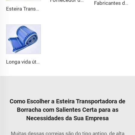
Fornecedor da China, cinta para esteira rolante em PVC lisa, silenciosa, estável e antiderrapante
Fabricantes de Fábrica na China, Correia Transportadora de Poliéster PU, PVC, PVK Personalizada
Esteira Transportadora de Polimento com Diamante em PVC para Máquina Industrial de Rastreamento da China
Longa vida útil, custo eficaz, qualidade chinesa, esteira transportadora de 3,1 mm em rolo, PVC 3,5 mm, branca, para alimentos, sem fim
Como Escolher a Esteira Transportadora de
Borracha com Salientes Certa para as
Necessidades da Sua Empresa
Muitas dessas correias são do tipo antigo, de alta