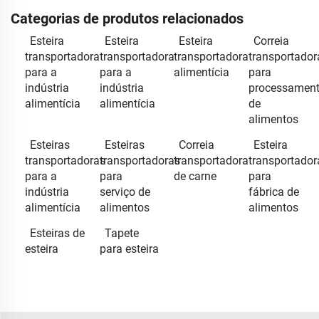
Categorias de produtos relacionados
Esteira
Esteira
Esteira
Correia
transportadora
transportadora
transportadora
transportador
para a
para a
alimentícia
para
indústria
indústria
processamen
alimentícia
alimentícia
de
alimentos
Esteiras
Esteiras
Correia
Esteira
transportadoras
transportadoras
transportadora
transportador
para a
para
de carne
para
indústria
serviço de
fábrica de
alimentícia
alimentos
alimentos
Esteiras de
Tapete
esteira
para esteira