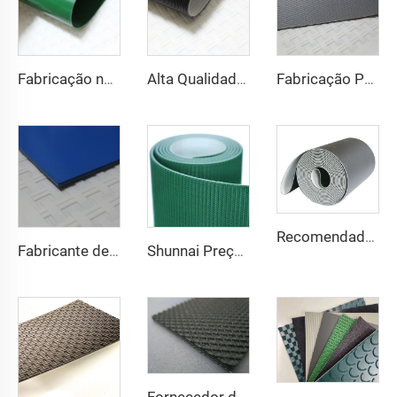
Fabricação na China, Esteira Transportadora de PVC com Preço Competitivo
Alta Qualidade, 2 mm, Esteira Transportadora de Tecido Antiestático Preta em PVC para Transporte Logístico Direto da Fábrica
Fabricação Profissional de Esteiras Transportadoras de PVC para Logística, para Classificação e Distribuição Eficientes nas Indústrias de Restaurante
Recomendado pelo Fabricante: Balcão de Check-out de Supermercado com Esteira Transportadora, Esteira de Alta Estabilidade e Velocidade, em PU
Fabricante de Esteiras Transportadoras Antiestáticas e Antiaderentes para Padarias e Docerias
Shunnai Preço de Fábrica Esteiras para Esteira Ergométrica 1,6 mm Preta Esteira para Corrida em PVC para Máquina de Caminhada