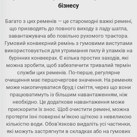
бізнесу
Багато з цих ременів — це старомодні важкі ремені,
що призводять до повного виходу з ладу шатла,
завантажувача або повільно рухомого трактора.
Гумовий конвеєрний ремінь з гумовими виступами
використовується для утримання пилу й уламків на
бурінних конвеєрах. Є кілька простих заходів, які
можна зробити, щоб забезпечити тривалий термін
служби цих ременів. По-перше, регулярне
очищення має першочергове значення. На ременях
може накопичуватися бруд і сміття, через що вони
працюватимуть із більшим навантаженням, ніж
необхідно. Це додаткове навантаження може
прискорити їх знос. Щоб очистити ремені, можна
протерти їхні поверхні м’якою щіткою з невеликою
кількістю води. Обов’язково видаліть усі частинки,
які можуть застрягнути в складках або на гумових