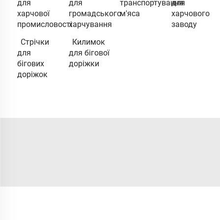
для
для
транспортування
для
харчової
громадського
м'яса
харчового
промисловості
харчування
заводу
Стрічки
Килимок
для
для бігової
бігових
доріжки
доріжок