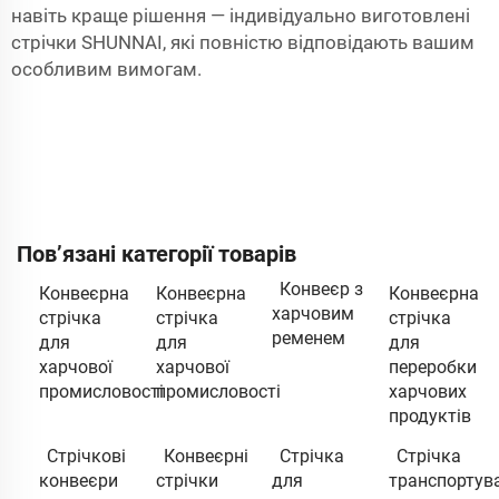
навіть краще рішення — індивідуально виготовлені
стрічки SHUNNAI, які повністю відповідають вашим
особливим вимогам.
Пов’язані категорії товарів
Конвеєр з
Конвеєрна
Конвеєрна
Конвеєрна
харчовим
стрічка
стрічка
стрічка
ременем
для
для
для
харчової
харчової
переробки
промисловості
промисловості
харчових
продуктів
Стрічкові
Конвеєрні
Стрічка
Стрічка
конвеєри
стрічки
для
транспортув