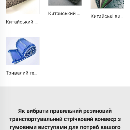
Китайський постачальник, гладкий, малошумний ПВХ-ремінь для бігової доріжки, гумовий, стабільний, протикусковий конвеєрний ремінь
Китайські виробники, заводське виготовлення, pu pvc pvk передавальний поліестерний транспортерний ремінь
Китайський промисловий полірувальний верстат з ПВХ стрічкою з алмазним покриттям
Тривалий термін служби, економічно вигідна китайська якість, 3,1 мм конвеєрна стрічка у рулоні, ПВХ 3,5 мм, біла харчова безкінцева конвеєрна стрічка
Як вибрати правильний резиновий
транспортувальний стрічковий конвеєр з
гумовими виступами для потреб вашого