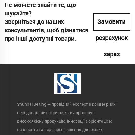
Не можете знайти те, що
шукайте?
Зверніться до наших
Замовити
консультантів, щоб дізнатися
розрахунок
про інші доступні товари.
зараз
Shunnai Belting — провідний експерт з конвеєрних і
передавальних стрічок, який пропонує
високоякісну продукцію, інновації з орієнтацією
на клієнта та перевірені рішення для різних