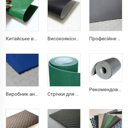
Китайське виробництво, конкурентна ціна, стрічка конвеєра з ПВХ
Високоякісна чорна антистатична тканина ПВХ 2 мм для конвеєрної стрічки, безпосередньо з фабрики для транспортування в логістиці
Професійне виробництво ПВХ конвеєрів для логістики, що забезпечують ефективне сортування та розподіл у сфері ресторанного бізнесу
Рекомендовано виробником, каса в супермаркеті з транспортерною стрічкою, високошвидкісна стабільна стрічка, PU-стрічка
Виробник антистатичних та антипригарних конвеєрних стрічок для хлібопекарських та цукрових кав'ярень
Стрічки для бігових доріжок за ціною виробника Shunnai, 1,6 мм, чорна стрічка для бігової доріжки, ПВХ, стрічка для ходьби