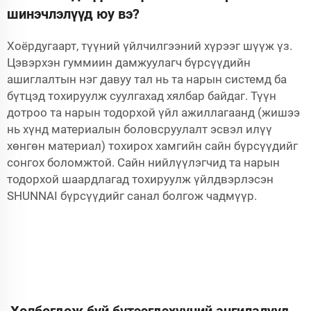
шинэчлэлүүд юу вэ?
Хоёрдугаарт, түүний үйлчилгээний хүрээг шүүж үз.
Цэвэрхэн гуммиин дамжуулагч бүрсүүдийн
ашиглалтын нэг давуу тал нь та нарын системд ба
бүтцэд тохируулж суулгахад хялбар байдаг. Түүн
дотроо та нарын тодорхой үйл ажиллагаанд (жишээ
нь хүнд материалын боловсруулалт эсвэл илүү
хөнгөн материал) тохирох хамгийн сайн бүрсүүдийг
сонгох боломжтой. Сайн нийлүүлэгчид та нарын
тодорхой шаардлагад тохируулж үйлдвэрлэсэн
SHUNNAI бүрсүүдийг санал болгож чадмүүр.