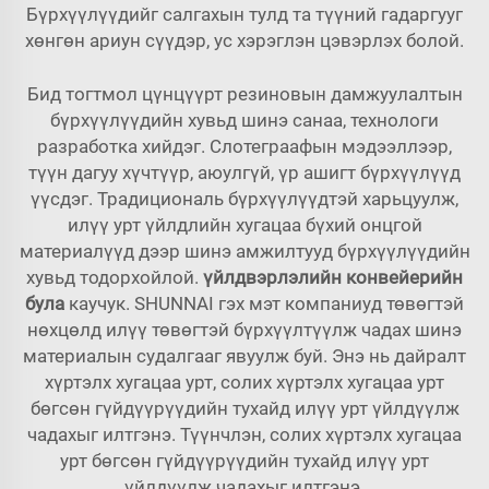
Бүрхүүлүүдийг салгахын тулд та түүний гадаргууг
хөнгөн ариун сүүдэр, ус хэрэглэн цэвэрлэх болой.
Бид тогтмол цүнцүүрт резиновын дамжуулалтын
бүрхүүлүүдийн хувьд шинэ санаа, технологи
разработка хийдэг. Слотеграафын мэдээллээр,
түүн дагуу хүчтүүр, аюулгүй, үр ашигт бүрхүүлүүд
үүсдэг. Традициональ бүрхүүлүүдтэй харьцуулж,
илүү урт үйлдлийн хугацаа бүхий онцгой
материалүүд дээр шинэ амжилтууд бүрхүүлүүдийн
хувьд тодорхойлой.
үйлдвэрлэлийн конвейерийн
була
каучук. SHUNNAI гэх мэт компаниуд төвөгтэй
нөхцөлд илүү төвөгтэй бүрхүүлтүүлж чадах шинэ
материалын судалгааг явуулж буй. Энэ нь дайралт
хүртэлх хугацаа урт, солих хүртэлх хугацаа урт
бөгсөн гүйдүүрүүдийн тухайд илүү урт үйлдүүлж
чадахыг илтгэнэ. Түүнчлэн, солих хүртэлх хугацаа
урт бөгсөн гүйдүүрүүдийн тухайд илүү урт
үйлдүүлж чадахыг илтгэнэ.