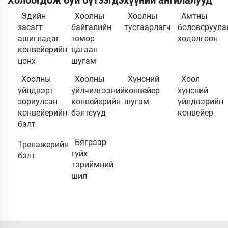
Холбогдож буй бүтээгдэхүүний ангилалууд
Эдийн
Хоолны
Хоолны
Амтны
засагт
байгалийн
тусгаарлагч
боловсруула
ашигладаг
төмөр
хөдөлгөөн
конвейерийн
цагаан
цонх
шугам
Хоолны
Хоолны
Хүнсний
Хоол
үйлдвэрт
үйлчилгээний
конвейер
хүнсний
зориулсан
конвейерийн
шугам
үйлдвэрийн
конвейерийн
бэлтсүүд
конвейер
бэлт
Бяграар
Тренажерийн
гүйх
бэлт
тэриймний
шил