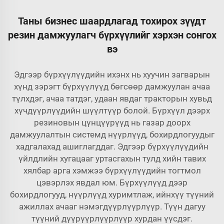
Таны бизнес шаардлагад тохирох зүүдт
резин дамжуулагч бүрхүүлийг хэрхэн сонгох
вэ
Эдгээр бүрхүүлүүдийн ихэнх нь хуучин загварын
хүнд зэрэгт бүрхүүлүүд бөгсөөр дамжуулан ачаа
түлхдэг, ачаа татдэг, удаан явдаг тракторын хувьд
хүчдүүрлүүдийн шүүлтүүр болой. Бүрхүүл дээрх
резиновын цүнцүүрүүд нь газар доорх
дамжуулалтын системд нүүрлүүд, бохирдлогуудыг
хадгалахад ашиглагддаг. Эдгээр бүрхүүлүүдийн
үйлдлийн хугацааг уртасгахын тулд хийн тавих
хялбар арга хэмжээ бүрхүүлүүдийн тогтмол
цэвэрлэх явдал юм. Бүрхүүлүүд дээр
бохирдлогууд, нүүрлүүд хуримтлаж, ийнхүү түүний
ажиллах ачааг нэмэгдүүрлүүрлүүр. Түүн дагуу
түүний дүүрүүрлүүрлүүр хурдан үүсдэг.