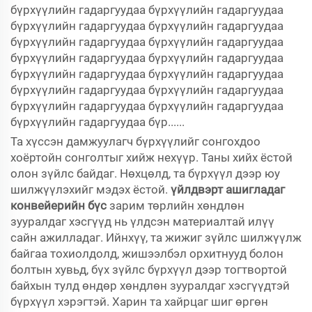
бүрхүүлийн гадаргуудаа бүрхүүлийн гадаргуудаа
бүрхүүлийн гадаргуудаа бүрхүүлийн гадаргуудаа
бүрхүүлийн гадаргуудаа бүрхүүлийн гадаргуудаа
бүрхүүлийн гадаргуудаа бүрхүүлийн гадаргуудаа
бүрхүүлийн гадаргуудаа бүрхүүлийн гадаргуудаа
бүрхүүлийн гадаргуудаа бүрхүүлийн гадаргуудаа
бүрхүүлийн гадаргуудаа бүрхүүлийн гадаргуудаа
бүрхүүлийн гадаргуудаа бүр......
Та хүссэн дамжуулагч бүрхүүлийг сонгохдоо
хоёртойн сонголтыг хийж нехүүр. Таны хийх ёстой
олон зүйлс байдаг. Нөхцөлд, та бүрхүүл дээр юу
шилжүүлэхийг мэдэх ёстой.
үйлдвэрт ашигладаг
конвейерийн бүс
зарим төрлийн хөндлөн
зууралдаг хэсгүүд нь үлдсэн материалтай илүү
сайн ажилладаг. Ийнхүү, та жижиг зүйлс шилжүүлж
байгаа тохиолдолд, жишээлбэл орхитнууд болон
болтын хувьд, бүх зүйлс бүрхүүл дээр тогтвортой
байхын тулд өндөр хөндлөн зууралдаг хэсгүүдтэй
бүрхүүл хэрэгтэй. Харин та хайрцаг шиг өргөн