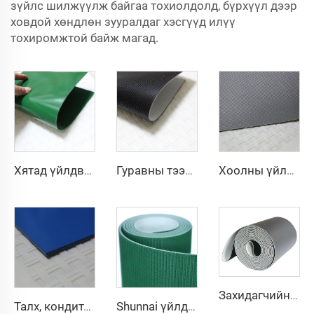
зүйлс шилжүүлж байгаа тохиолдолд, бүрхүүл дээр
ховдой хөндлөн зууралдаг хэсгүүд илүү
тохиромжтой байж магад.
Хятад үйлдвэрлэсэн өртөг тохиромжтой PVC тээврийн зуулт
Гуравны тээврийн зориулалтаар шууд үйлдвэрээс гарган авах 2 мм хар PVC цахилгаан цэнэгийг зайлуулагч даавуун конвейерийн бүрэлдэхүүн хэсэг
Хоолны үйлдвэрлэлийн салбарт зориулсан үр дүнтэй ангилах, тараах зориулалттай PVC логистикийн конвейерийн бүрэлдэхүүн хэсгийн мэргэжлийн үйлдвэрлэл
Захидагчийн үйлдвэрлэгч, дэлгүүрийн кассын мөр, конвейерийн бүстэй, өндөр хурдны тогтвортой конвейерийн бүс, PU конвейер
Талх, кондитерийн жижиглэлт, рестораны хүнсний боловсруулалтын статик ба наалдахгүй тээврийн зуултын үйлдвэрлэгч
Shunnai үйлдвэрийн үнэ: 1.6 мм хар тренажёрны бүс, PVC-ээр хийсэн явган замын машины бүс