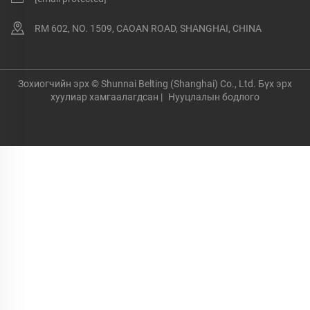
RM 602, NO. 1509, CAOAN ROAD, SHANGHAI, CHINA
Зохиогчийн эрх © Shunnai Belting (Shanghai) Co., Ltd. Бүх эрх
хуулиар хамгаалагдсан |
Нууцлалын бодлого