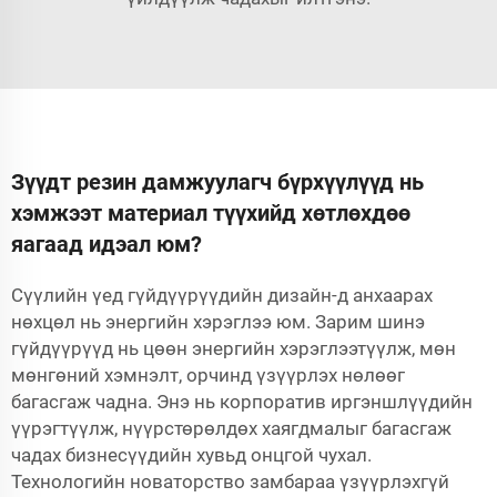
Зүүдт резин дамжуулагч бүрхүүлүүд нь
хэмжээт материал түүхийд хөтлөхдөө
яагаад идэал юм?
Сүүлийн үед гүйдүүрүүдийн дизайн-д анхаарах
нөхцөл нь энергийн хэрэглээ юм. Зарим шинэ
гүйдүүрүүд нь цөөн энергийн хэрэглээтүүлж, мөн
мөнгөний хэмнэлт, орчинд үзүүрлэх нөлөөг
багасгаж чадна. Энэ нь корпоратив иргэншлүүдийн
үүрэгтүүлж, нүүрстөрөлдөх хаягдмалыг багасгаж
чадах бизнесүүдийн хувьд онцгой чухал.
Технологийн новаторство замбараа үзүүрлэхгүй