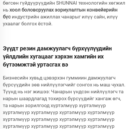
бөгсөн гүйдүүрүүдийн SHUNNAI технологийн хөгжил
нь
хоол боловсруулах зориулалтын конвейерийн
бүс
индустрийн ажиллах чанарыг илүү сайн, илүү
ухаалаг болгох ёстой.
Зүүдт резин дамжуулагч бүрхүүлүүдийн
үйлдлийн хугацааг хэрхэн хамгийн их
бүтээмжтэй уртасгах вэ
Бизнесийн хувьд цэвэрхэн гуммиин дамжуулагч
бүрсүүдийн зөв нийлүүлэгчийг сонгох нь маш чухал.
Түүнд нь нэг жишээ: Чанарын үндсэн нийлүүлэгч та
нарын шаардлагад тохирох бүрсүүдийг хангаж өгч,
та нарын зорилгоод хүртэлмүүр хүртэлмүүр
хүртэлмүүр хүртэлмүүр хүртэлмүүр хүртэлмүүр
хүртэлмүүр хүртэлмүүр хүртэлмүүр хүртэлмүүр
хүртэлмүүр хүртэлмүүр хүртэлмүүр хүртэлмүүр