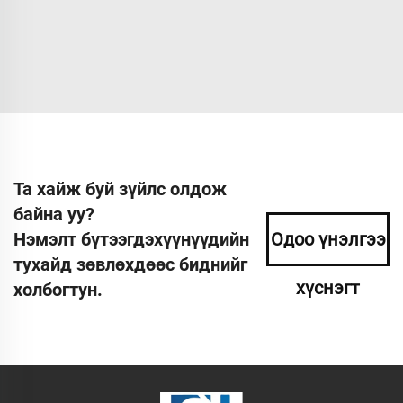
Та хайж буй зүйлс олдож
байна уу?
Нэмэлт бүтээгдэхүүнүүдийн
Одоо үнэлгээ
тухайд зөвлөхдөөс биднийг
хүснэгт
холбогтун.