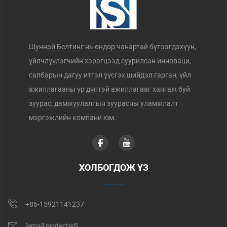
Шуннай Белтинг нь өндөр чанартай бүтээгдэхүүн,
үйлчлүүлэгчийн хэрэгцээд суурилсан инноваци,
салбарын дагуу итгэл үүсгэх шийдэл гарган, үйл
ажиллагааны үр дүнтэй ажиллагааг хангаж буй
зуурас, дамжуулалтын зуурасны уламжлалт
мэргэжлийн компани юм.
ХОЛБОГДОЖ ҮЗ
+86-15921141237
[email protected]