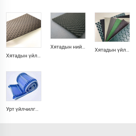
Хятадын нийлүүлэгчийн гладкийн бага авиа гаргах PVC залхуурдаг машины бөгж, гумаан суналт багатай, гулсахаас хамгаалдаг конвейерийн бөгж
Хятадын үйлдвэрийн захидалтын үйлдвэрлэгчид пу, пвк, pvk, шилэн шовхон, конвейерийн бандаж
Хятадын үйлдвэрийн гэрлийн полировлосон машин, PVC алмазан конвейерийн бүс
Урт үйлчилгээний хугацаатай, үр өртөгтэй, Хятадын чанартай 3.1 мм-ийн ПВХ-ийн рулон, 3.5 мм цагаан өнгийн хоолны зориулалтын тасралтгүй конвейерийн бүрхүүл