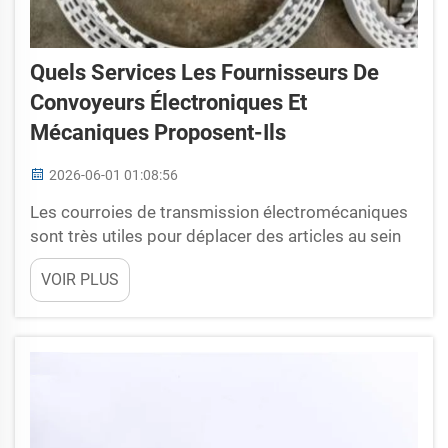
Quels Services Les Fournisseurs De
Convoyeurs Électroniques Et
Mécaniques Proposent-Ils
2026-06-01 01:08:56
Les courroies de transmission électromécaniques
sont très utiles pour déplacer des articles au sein
d'une usine, voire des machines. Ces courroies
VOIR PLUS
permettent de transporter des pièces ou des
produits d'un endroit à un autre sans qu'une
personne ait besoin de les manipuler
manuellement.