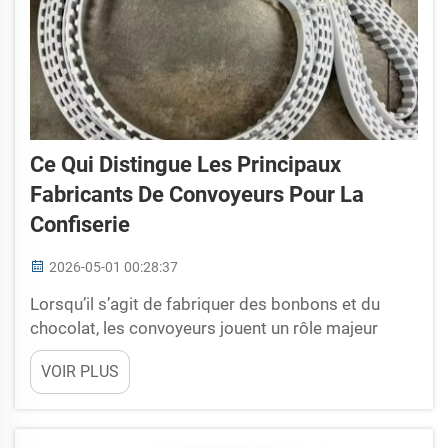
Ce Qui Distingue Les Principaux
Fabricants De Convoyeurs Pour La
Confiserie
2026-05-01 00:28:37
Lorsqu’il s’agit de fabriquer des bonbons et du
chocolat, les convoyeurs jouent un rôle majeur
dans le processus. Ils déplacent les confiseries
VOIR PLUS
d’un point à un autre au sein de l’usine. Toutefois,
tous les convoyeurs ne se valent pas. Certains sont
de meilleure qualité et fonctionnent...