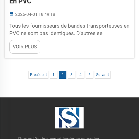
En PVC
2026-04-01 18:49:18
Tous les fournisseurs de bandes transporteuses en
PVC ne sont pas identiques. D'autres se
démarquent parce que leurs produits durent plus
VOIR PLUS
longtemps et fonctionnent mieux dans des
conditions difficiles. Les fournisseurs de bandes
transporteuses en PVC proposant les meilleurs
prix de gros ont systématiquement des tarifs
Précédent
1
2
3
4
5
Suivant
avantageux...
Shunnai Belting, expert leader en courroies