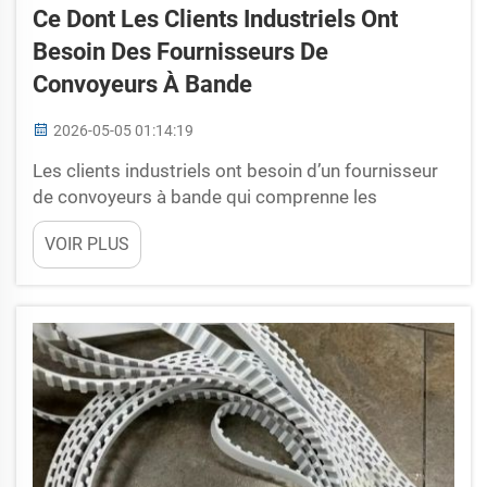
Ce Dont Les Clients Industriels Ont
Besoin Des Fournisseurs De
Convoyeurs À Bande
2026-05-05 01:14:19
Les clients industriels ont besoin d’un fournisseur
de convoyeurs à bande qui comprenne les
exigences liées aux travaux exigeants. Lorsque les
VOIR PLUS
usines transportent des charges lourdes pendant
toute la journée, leurs bandes ne doivent ni se
rompre ni ralentir la production. SHUNNAI le sait,
car nous avons déjà vu ce qui se produit...