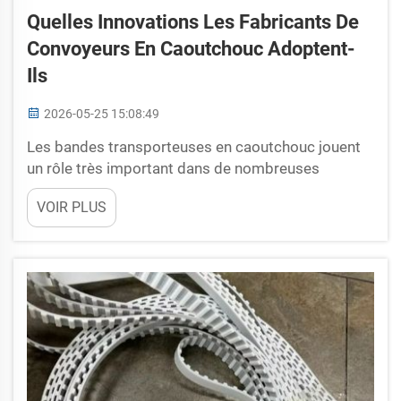
Quelles Innovations Les Fabricants De
Convoyeurs En Caoutchouc Adoptent-
Ils
2026-05-25 15:08:49
Les bandes transporteuses en caoutchouc jouent
un rôle très important dans de nombreuses
industries. Elles transportent de lourdes charges,
VOIR PLUS
permettent des déplacements rapides et doivent
fonctionner longtemps sans se rompre ni s'user.
SHUNNAI déploie des efforts considérables pour
produire des bandes transporteuses encore plus
performantes grâce à l'innovation...