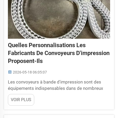
Quelles Personnalisations Les
Fabricants De Convoyeurs D'impression
Proposent-Ils
2026-05-18 06:05:07
Les convoyeurs à bande d'impression sont des
équipements indispensables dans de nombreux
secteurs. Lors de l'impression ou de l'emballage, ils
VOIR PLUS
permettent de déplacer les produits. Toutefois,
toutes les installations ne nécessitent pas le même
type de bande. SHUNNAI le sait bien. C’est