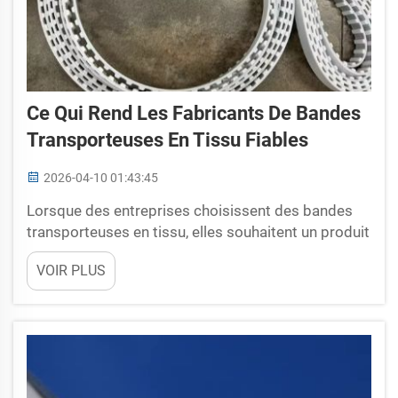
Ce Qui Rend Les Fabricants De Bandes
Transporteuses En Tissu Fiables
2026-04-10 01:43:45
Lorsque des entreprises choisissent des bandes
transporteuses en tissu, elles souhaitent un produit
rapide et puissant. SHUNNAI garantit que ses
VOIR PLUS
bandes répondent à ces critères. Mais qu'est-ce
qui crée la confiance envers un fabricant de bandes
? Ce n'est pas seulement une question de vente de
bandes. Cela concerne la composition de ces
bandes, la manière dont...