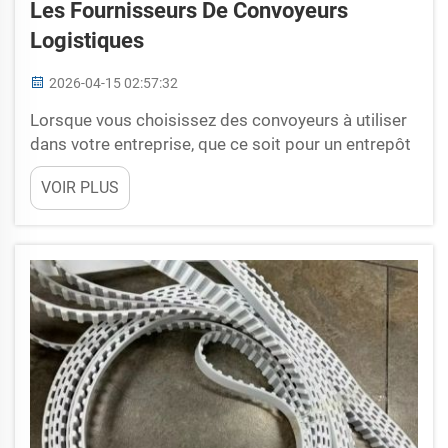
Les Fournisseurs De Convoyeurs
Logistiques
2026-04-15 02:57:32
Lorsque vous choisissez des convoyeurs à utiliser
dans votre entreprise, que ce soit pour un entrepôt
ou une usine, il est extrêmement important de
VOIR PLUS
trouver le meilleur fournisseur. Les convoyeurs sont
des outils pratiques qui permettent d'effectuer le
travail sans interruption. Cependant...