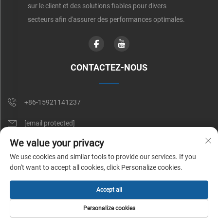
sur le client et des solutions fiables pour divers
secteurs afin d'assurer des performances optimales.
CONTACTEZ-NOUS
+86-15921141237
[email protected]
We value your privacy
RM 602, NO. 1509, CAOAN ROAD, SHANGHAI, CHINE
We use cookies and similar tools to provide our services. If you
don't want to accept all cookies, click Personalize cookies.
Copyright © Shunnai Belting (Shanghai) Co., Ltd. Tous droits réservés |
Accept all
Politique de confidentialité
Personalize cookies