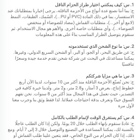
1. س: كيف يمكنني اختيار طراز الحزام الناقل 
ج: بما أننا نصنع عدة أنواع من الأحزمة الناقلة، يرجى إخبارنا بمتطلباتك عند 
الاستفسار، بما في ذلك المادة (PVC أو PU...)، السُمك، الطبقات، النمط 
(لامع أو آخر...)، متطلبات القماش (مضاد للضوضاء أو منخفض 
الضوضاء...)، وأي متطلبات خاصة أخرى. والأهم هو مجال الاستخدام. ثم 
سنقوم بتوصيل الطراز المناسب بناءً على هذه المعلومات 
2. س: ما نوع الشحن الذي تستخدمونه 
ج: عن طريق البحر، أو الجو، أو البر، أو الشحن السريع الدولي، وغيرها. 
يمكننا مساعدتك في البحث عن شركة شحن تقدم خدمة جيدة وسعرًا 
تنافسيًا 
3. س: ما هي مزايا شركتكم 
ج: نحن نُصنّع الأحزمة الناقلة منذ أكثر من 10 سنوات. لدينا الآن أربع 
خطوط إنتاج، بعرض 3 أمتار، و2.8 متر، و2 متر. ولدينا خبرة كافية في 
التصدير، حيث نعمل في هذا المجال منذ أكثر من 8 سنوات. نحن نفهم 
السوق جيدًا ونعرف بدقة احتياجات عملائنا. لذا فقط وثِق بنا وجرب معنا 
لأول مرة 
4. س: كم يستغرق الوقت لإتمام الطلب بالكامل 
ج: عادةً سنقوم بإنهاء الطلب خلال 20 يومًا. ولكن إذا كان الطلب عاجلًا 
بالنسبة لك، يمكننا المساعدة في التصنيع والتوصيل خلال 3 إلى 7 أيام. ومع 
ذلك، إذا كان الحزام من النوع الخاص، فقد يتعين علينا طلب القماش أو 