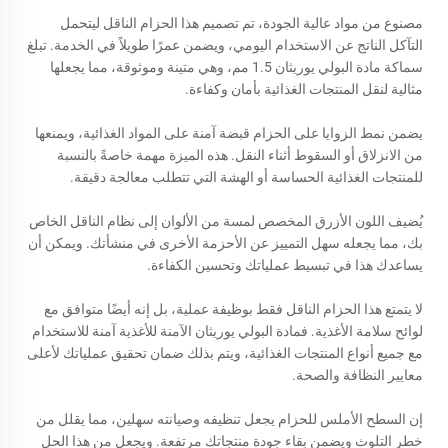
مصنوع من مواد عالية الجودة، تم تصميم هذا الحزام الناقل ليتحمل
التآكل الناتج عن الاستخدام اليومي، ويضمن عمرًا طويلاً في الخدمة. تبلغ
سماكة مادة البولي يوريثان 1.5 مم، وهي متينة وموثوقة، مما يجعلها
مثالية لنقل المنتجات الغذائية بأمان وكفاءة.
يضمن نمط الزوايا على الحزام قبضة آمنة على المواد الغذائية، ويمنعها
من الانزلاق أو السقوط أثناء النقل. هذه الميزة مهمة خاصةً بالنسبة
للمنتجات الغذائية الحساسة أو الهشة التي تتطلب معالجة دقيقة.
يُضيف اللون الأزرق المخصص لمسة من الألوان إلى نظام الناقل الخاص
بك، مما يجعله سهل التمييز عن الأحزمة الأخرى في منشأتك. ويمكن أن
يساعدك هذا في تبسيط عملياتك وتحسين الكفاءة.
لا يتمتع هذا الحزام الناقل فقط بوظيفة عملية، بل إنه أيضًا متوافق مع
لوائح سلامة الأغذية. فمادة البولي يوريثان الآمنة للأغذية آمنة للاستخدام
مع جميع أنواع المنتجات الغذائية، ويتم بذلك ضمان تحقيق عملياتك لأعلى
معايير النظافة والصحة.
إن السطح الأملس للحزام يجعل تنظيفه وصيانته سهلين، مما يقلل من
خطر التلوث ويضمن بقاء جودة منتجاتك مرتفعة. ويجعل من هذا الحل