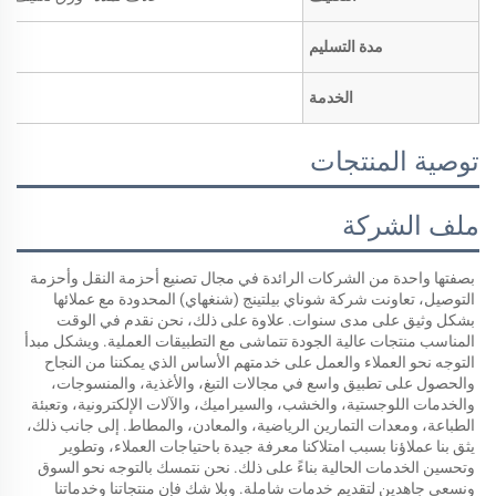
مدة التسليم
الخدمة
توصية المنتجات
ملف الشركة
بصفتها واحدة من الشركات الرائدة في مجال تصنيع أحزمة النقل وأحزمة 
التوصيل، تعاونت شركة شوناي بيلتينج (شنغهاي) المحدودة مع عملائها 
بشكل وثيق على مدى سنوات. علاوة على ذلك، نحن نقدم في الوقت 
المناسب منتجات عالية الجودة تتماشى مع التطبيقات العملية. ويشكل مبدأ 
التوجه نحو العملاء والعمل على خدمتهم الأساس الذي يمكننا من النجاح 
والحصول على تطبيق واسع في مجالات التبغ، والأغذية، والمنسوجات، 
والخدمات اللوجستية، والخشب، والسيراميك، والآلات الإلكترونية، وتعبئة 
الطباعة، ومعدات التمارين الرياضية، والمعادن، والمطاط. إلى جانب ذلك، 
يثق بنا عملاؤنا بسبب امتلاكنا معرفة جيدة باحتياجات العملاء، وتطوير 
وتحسين الخدمات الحالية بناءً على ذلك. نحن نتمسك بالتوجه نحو السوق 
ونسعى جاهدين لتقديم خدمات شاملة. وبلا شك فإن منتجاتنا وخدماتنا 