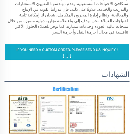
ستكافئ الاحتياجات المستقبلية. يقدم مهندسونا التقنيون الاستشارات 
والتدريب والخدمة. علاوةً على ذلك، فإن قدراتنا القوية في الإنتاج 
والمعالجة، ونظام إدارة المخزون المتكامل، يتيحان لنا إمكانية تلبية 
احتياجات العملاء. نحن نهدف إلى بناء علامة تجارية دولية متميزة من خلال 
منتجات عالية الجودة وخدمات ممتازة. كما نوفر للعملاء الحلول الأكثر 
تنافسية في مجال أحزمة النقل وأحزمة السير 
الشهادات