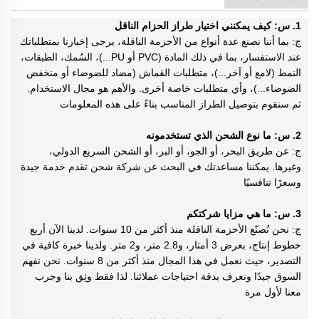
1. س: كيف يمكنني اختيار طراز الحزام الناقل
ج: بما أننا نصنع عدة أنواع من الأحزمة الناقلة، يرجى إخبارنا بمتطلباتك
عند الاستفسار، بما في ذلك المادة (PVC أو PU...)، السُمك، الطبقات،
النمط (لامع أو آخر...)، متطلبات القماش (مضاد للضوضاء أو منخفض
الضوضاء...)، وأي متطلبات خاصة أخرى. والأهم هو مجال الاستخدام.
ثم سنقوم بتوصيل الطراز المناسب بناءً على هذه المعلومات
2. س: ما نوع الشحن الذي تستخدمونه
ج: عن طريق البحر، أو الجو، أو البر، أو الشحن السريع الدولي،
وغيرها. يمكننا مساعدتك في البحث عن شركة شحن تقدم خدمة جيدة
وسعرًا تنافسيًا
3. س: ما هي مزايا شركتكم
ج: نحن نُصنّع الأحزمة الناقلة منذ أكثر من 10 سنوات. لدينا الآن أربع
خطوط إنتاج، بعرض 3 أمتار، و2.8 متر، و2 متر. ولدينا خبرة كافية في
التصدير، حيث نعمل في هذا المجال منذ أكثر من 8 سنوات. نحن نفهم
السوق جيدًا ونعرف بدقة احتياجات عملائنا. لذا فقط وثِق بنا وجرب
معنا لأول مرة