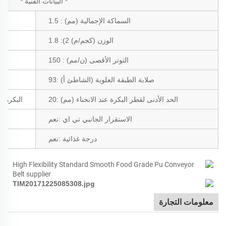
* البيانات الفنية *
السماكة الإجمالية
(مم)
:
1.5
الوزن
(كجم/م)
2
)
:
1.8
التوتر الأقصى
(ن/مم)
:
150
ال
صلابة الطبقة العلوية
(الشاطئ أ)
:
93
الحد الأدنى لقطر البكرة عند الانحناء
(مم)
:
20
البكرة ال
الاستقرار الجانبي
تي اي
:
نعم
درجة غذائية
:
نعم
معلومات التجارة