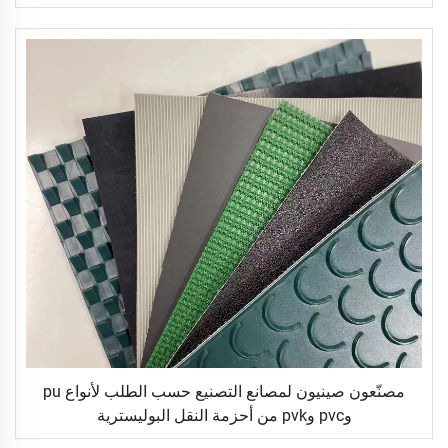
مصنّعون صينيون لمصانع التصنيع حسب الطلب لأنواع pu
وpvc وpvk من أحزمة النقل البوليسترية