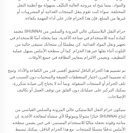
والمواد، بينما تتيح له مرونته العالية التكيّف بسهولة مع أنظمة النقل
المختلفة. سواء كنت تقوم بنقل المنتجات الغذائية أو المشروبات أو
غيرها من السلع، فإن هذا الحزام قادر على أداء المهمة بكفاءة.
حزام النقل البلاستيكي عالي المرونة والسلس من SHUNNAI معتمد
كمادة آمنة للاستخدام في صناعة الأغذية، مما يجعله آمنًا للاستخدام في
تجهيز ونقل المواد الغذائية. كن مطمئنًا أن منتجاتك ستبقى خالية من
التلوث أثناء نقلها عبر هذا الحزام. كما أن سطحه الأملس يسهل عملية
التنظيف، ويضمن الالتزام بمعايير النظافة في جميع الأوقات.
تم تصميم هذا الحزام الناقل لتحقيق أقصى قدر من الكفاءة والأداء. وتتيح
له تصميما المرن اجتياز المنعطفات الضيقة والمنحنيات دون التسبب في
تلف الحزام أو المنتجات المنقولة. وبما أنه لا يحتاج إلى صيانة متكررة،
يمكنك التركيز على عملياتك دون القلق من توقف العمل أو تكاليف
الإصلاحات.
سيكون حزام النقل البلاستيكي عالي المرونة والسلس القياسي من
إنتاج SHUNNAI خيارًا متنوعًا وموثوقًا لأي منشأة لمعالجة الأغذية. إن
متانته وقوته تجعله مثاليًا للاستخدام المستمر، في حين يضمن سطحه
الأملس تدفقًا متسقًا للمنتجات. مع هذا الحزام الناقل، يمكنك تبسيط