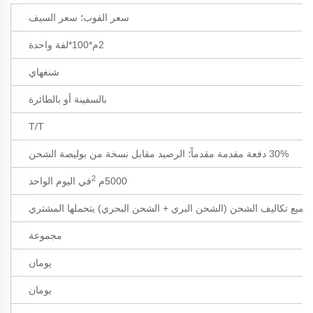
سعر الفوب؛ سعر السيف
2م*100*لفة واحدة
شنغهاي
بالسفينة أو بالطائرة
T/T
30% دفعة مقدمة مقدماً؛ الرصيد مقابل نسخة من بوليصة الشحن
2
5000م
في اليوم الواحد
جميع تكاليف الشحن (الشحن البري + الشحن البحري) يتحملها المشتري
مجموعة
يومان
يومان