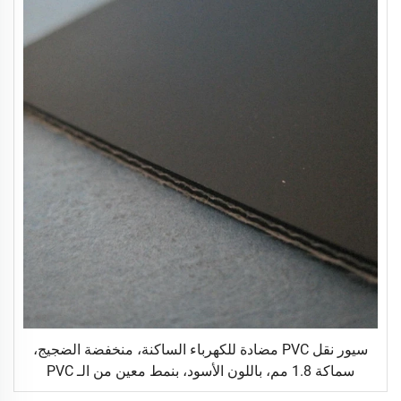
سيور نقل PVC مضادة للكهرباء الساكنة، منخفضة الضجيج،
سماكة 1.8 مم، باللون الأسود، بنمط معين من الـ PVC
منخفض الصوت، تُستخدم في أجهزة الجري (الت