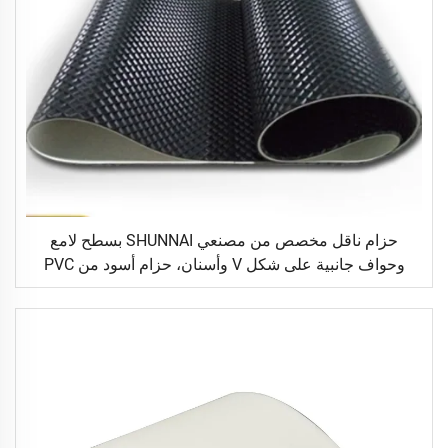
حزام ناقل مخصص من مصنعي SHUNNAI بسطح لامع
وحواف جانبية على شكل V وأسنان، حزام أسود من PVC
ومطاط خشن السطح لآلة المشي الرياضية