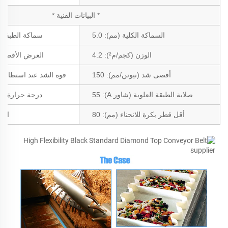
* البيانات الفنية *
السماكة الكلية (مم): 5.0
سماكة الطبقة الخ
الوزن (كجم/م²): 4.2
العرض الأقصى للإن
أقصى شد (نيوتن/مم): 150
قوة الشد عند استطالة 1% (نيوتن/مم): 10
صلابة الطبقة العلوية (شاور A): 55
درجة حرارة المادة 
أقل قطر بكرة للانحناء (مم): 80
الاس