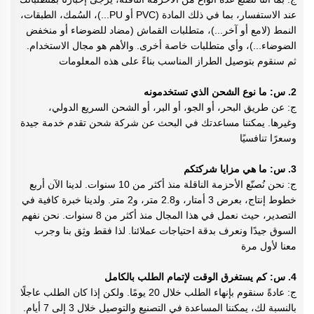
عند الاستفسار، بما في ذلك المادة (PVC أو PU...)، السُمك، الطبقات،
النمط (لامع أو آخر...)، متطلبات القماش (مضاد للضوضاء أو منخفض
الضوضاء...)، وأي متطلبات خاصة أخرى. والأهم هو مجال الاستخدام.
ثم سنقوم بتوصيل الطراز المناسب بناءً على هذه المعلومات
2. س: ما نوع الشحن الذي تستخدمونه
ج: عن طريق البحر، أو الجو، أو البر، أو الشحن السريع الدولي،
وغيرها. يمكننا مساعدتك في البحث عن شركة شحن تقدم خدمة جيدة
وسعرًا تنافسيًا
3. س: ما هي مزايا شركتكم
ج: نحن نُصنّع الأحزمة الناقلة منذ أكثر من 10 سنوات. لدينا الآن أربع
خطوط إنتاج، بعرض 3 أمتار، و2.8 متر، و2 متر. ولدينا خبرة كافية في
التصدير، حيث نعمل في هذا المجال منذ أكثر من 8 سنوات. نحن نفهم
السوق جيدًا ونعرف بدقة احتياجات عملائنا. لذا فقط وثِق بنا وجرب
معنا لأول مرة
4. س: كم يستغرق الوقت لإتمام الطلب بالكامل
ج: عادةً سنقوم بإنهاء الطلب خلال 20 يومًا. ولكن إذا كان الطلب عاجلًا
بالنسبة لك، يمكننا المساعدة في التصنيع والتوصيل خلال 3 إلى 7 أيام.