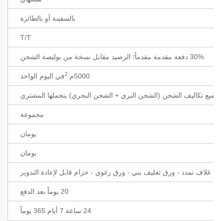
بالسفينة أو بالطائرة
T/T
30% دفعة مقدمة مقدماً؛ الرصيد مقابل نسخة من بوليصة الشحن
2
5000م
في اليوم الواحد
جميع تكاليف الشحن (الشحن البري + الشحن البحري) يتحملها المشتري
مجموعة
يومان
يومان
غلاف تمدد - ورق تغليف بني - ورق رغوي - حزام قابل لإعادة التدوير
20 يوماً بعد الدفع
24 ساعة 7 أيام 365 يوماً