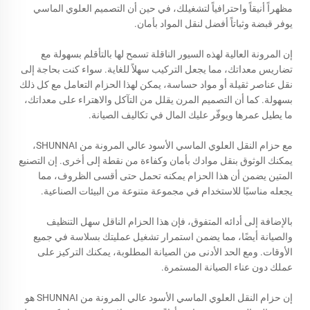
مظهراً أنيقاً واحترافياً لتشغيلك، في حين أن التصميم العلوي الماسي
يوفر قبضة وثباتاً أفضل لنقل المواد بأمان.
إن المرونة العالية لهذه السيور الناقلة تسمح لها بالتأقلم بسهولة مع
تضاريس معداتك، مما يجعل التركيب سهلاً للغاية. سواء كنت بحاجة إلى
نقل عناصر ثقيلة أو مواد حساسة، يمكن لهذا الحزام التعامل مع كل ذلك
بسهولة. كما أن التصميم المرن يقلل من التآكل والاهتراء على معداتك،
ما يطيل عمرها ويوفّر عليك المال في تكاليف الصيانة.
مع حزام النقل العلوي الماسي الأسود عالي المرونة من SHUNNAI،
يمكنك الوثوق بنقل موادك بأمان وكفاءة من نقطة إلى أخرى. إن التصنيع
المتين يضمن أن هذا الحزام يمكنه تحمل حتى أقسى الظروف، مما
يجعله مناسبًا للاستخدام في مجموعة متنوعة من البيئات الصناعية.
بالإضافة إلى أدائه المتفوق، فإن هذا الحزام الناقل سهل التنظيف
والصيانة أيضًا، مما يضمن استمرار تشغيل عمليتك بسلاسة في جميع
الأوقات. ومع الحد الأدنى من الصيانة المطلوبة، يمكنك التركيز على
عملك دون عناء الصيانة المستمرة.
إن حزام النقل العلوي الماسي الأسود عالي المرونة من SHUNNAI هو