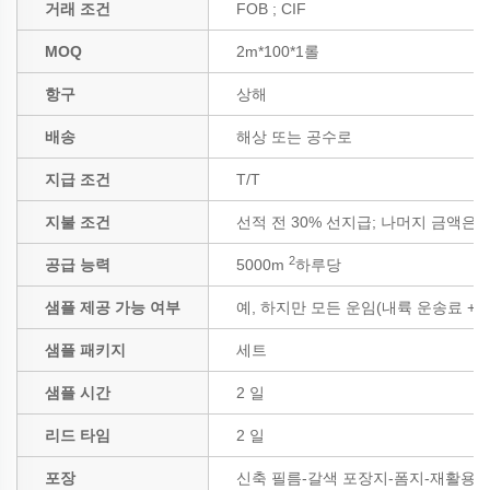
거래 조건
FOB ; CIF
MOQ
2m*100*1롤
항구
상해
배송
해상 또는 공수로
지급 조건
T/T
지불 조건
선적 전 30% 선지급; 나머지 금액은 B
2
공급 능력
5000m
하루당
샘플 제공 가능 여부
예, 하지만 모든 운임(내륙 운송료 +
샘플 패키지
세트
샘플 시간
2 일
리드 타임
2 일
포장
신축 필름-갈색 포장지-폼지-재활용 