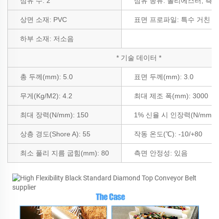
섬유 수: 2
섬유 종류: 폴리에스터, 측
상면 소재: PVC
표면 프로파일: 특수 거친 면
하부 소재: 저소음
* 기술 데이터 *
총 두께(mm): 5.0
표면 두께(mm): 3.0
무게(Kg/M2): 4.2
최대 제조 폭(mm): 3000
최대 장력(N/mm): 150
1% 신율 시 인장력(N/mm): 
상층 경도(Shore A): 55
작동 온도(℃): -10/+80
최소 풀리 지름 굽힘(mm): 80
측면 안정성: 있음