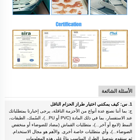
الأسئلة الشائعة
1. س: كيف يمكنني اختيار طراز الحزام الناقل
ج: بما أننا نصنع عدة أنواع من الأحزمة الناقلة، يرجى إخبارنا بمتطلباتك
عند الاستفسار، بما في ذلك المادة (PVC أو PU...)، السُمك، الطبقات،
النمط (لامع أو آخر...)، متطلبات القماش (مضاد للضوضاء أو منخفض
الضوضاء...)، وأي متطلبات خاصة أخرى. والأهم هو مجال الاستخدام.
ثم سنقوم بتوصيل الطراز المناسب بناءً على هذه المعلومات