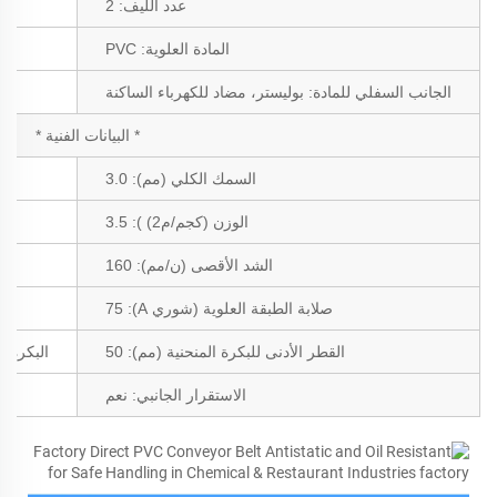
عدد الليف:
2
المادة العلوية:
PVC
الجانب السفلي للمادة:
بوليستر، مضاد للكهرباء الساكنة
* البيانات الفنية *
السمك الكلي (مم):
3.0
الوزن (كجم/م2)
):
3.5
الشد الأقصى (ن/مم):
160
صلابة الطبقة العلوية (شوري A): 75
القطر الأدنى للبكرة المنحنية (مم):
50
البكرة ال
الاستقرار الجانبي:
نعم