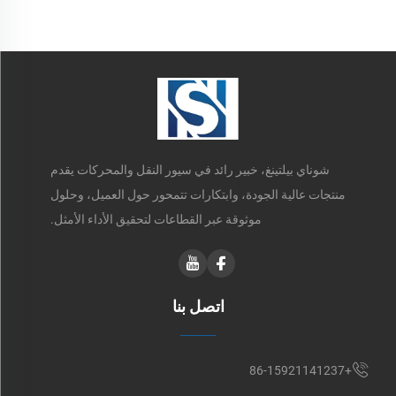
شوناي بيلتينغ، خبير رائد في سيور النقل والمحركات يقدم
منتجات عالية الجودة، وابتكارات تتمحور حول العميل، وحلول
موثوقة عبر القطاعات لتحقيق الأداء الأمثل.
اتصل بنا
+86-15921141237