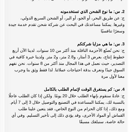
2. س: ما نوع الشحن الذي تستخدمونه
ج: عن طريق البحر، أو الجو، أو البر، أو الشحن السريع الدولي،
وغيرها. يمكننا مساعدتك في البحث عن شركة شحن تقدم خدمة جيدة
وسعرًا تنافسيًا
3. س: ما هي مزايا شركتكم
ج: نحن نُصنّع الأحزمة الناقلة منذ أكثر من 10 سنوات. لدينا الآن أربع
خطوط إنتاج، بعرض 3 أمتار، و2.8 متر، و2 متر. ولدينا خبرة كافية في
التصدير، حيث نعمل في هذا المجال منذ أكثر من 8 سنوات. نحن نفهم
السوق جيدًا ونعرف بدقة احتياجات عملائنا. لذا فقط وثِق بنا وجرب
معنا لأول مرة
4. س: كم يستغرق الوقت لإتمام الطلب بالكامل
ج: عادةً سنقوم بإنهاء الطلب خلال 20 يومًا. ولكن إذا كان الطلب عاجلًا
بالنسبة لك، يمكننا المساعدة في التصنيع والتوصيل خلال 3 إلى 7 أيام.
ومع ذلك، إذا كان الحزام من النوع الخاص، فقد يتعين علينا طلب
القماش أو المواد الأخرى، وقد يؤدي ذلك إلى تأخير التسليم. وفي أي
حالة خاصة، سنبلغك مسبقًا