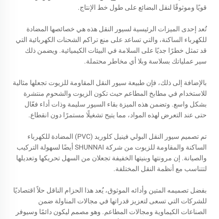
قويًا وموثوقًا لنقل البضائع على طول خط الإنتاج.
تُعد إحدى الميزات الرئيسية لسيور النقل هذه هي خصائصها المضادة
للكهرباء الساكنة، والتي تساعد على منع تراكم الشحنات الكهربائية التي
قد تمثل خطرًا جديًا على السلامة في البيئات الكيميائية. ويضمن ذلك
سير عملياتك بسلاسة وبلا أي مخاطر محتملة.
بالإضافة إلى ذلك، فإن طبيعة سيور النقل المقاومة للزيوت تجعلها مثالية
للاستخدام في مطابخ المطاعم حيث تكون الزيوت والشحوم منتشرة
بشكل واسع. وتضمن هذه الميزة بقاء السيور سليمة وذات أداء فعّال
حتى عند التعرض لهذه المواد، مما يتيح تشغيلًا مستمرًا دون انقطاع.
تم تصميم سيور النقل البولي فينيل كلوريد (PVC) المضادة للكهرباء
الساكنة والمقاومة للزيوت من شركة SHUNNAI أيضًا لسهولة التركيب
والصيانة. إن مرونتها وبنيتها الخفيفة تجعلان من السهل تحريكها وتعديلها
لتتناسب مع أنظمة النقل المختلفة.
بفضل تصميمه المتين وأدائه الموثوق، يُعد هذا الحزام الناقل حلاً اقتصاديًا
للشركات التي تسعى لتعزيز قدراتها في مجالات المناولة ضمن
الصناعات الكيماوية ومجالات المطاعم. وهو مصمم ليكون دائمًا وسيوفر