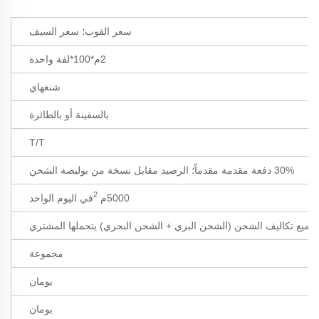
سعر الفوب؛ سعر السيف
2م*100*لفة واحدة
شنغهاي
بالسفينة أو بالطائرة
T/T
30% دفعة مقدمة مقدماً؛ الرصيد مقابل نسخة من بوليصة الشحن
2
5000م
في اليوم الواحد
جميع تكاليف الشحن (الشحن البري + الشحن البحري) يتحملها المشتري
مجموعة
يومان
يومان