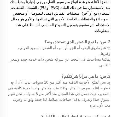
أ: نظرًا لأننا نصنع عدة أنواع من سيور النقل، يرجى إخبارنا بمتطلباتك
عند الاستفسار، بما في ذلك المادة (PVC أو PU)، السُمك، الطبقات،
النمط (لامع أو آخر)، متطلبات القماش (مضاد للضوضاء أو منخفض
الضوضاء) والمتطلبات الخاصة الأخرى التي تحتاجها. والأهم هو مجال
الاستخدام. ثم سنقوم بتوصيل النموذج المناسب لك بناءً على هذه
المعلومات
2. س: ما نوع الشحن الذي تستخدمونه؟
ج: عن طريق البحر، أو الجو، أو البر، أو الشحن السريع الدولي،
وغيرها.
يمكننا مساعدتك في البحث عن شركة شحن ذات خدمة جيدة وسعر
تنافسي
3. س: ما هي مزايا شركتكم؟
ج: نحن نُصنّع الأحزمة الناقلة منذ أكثر من 10 سنوات. لدينا الآن أربع
خطوط إنتاج، بعرض 3 أمتار، و2.8 متر، و2 متر. ولدينا خبرة كافية في
التصدير، حيث نعمل في هذا المجال منذ أكثر من 8 سنوات. نحن نفهم
السوق جيدًا ونعرف بدقة احتياجات عملائنا. لذا فقط وثِق بنا وجرب
معنا لأول مرة
4. س: كم يستغرق إنجاز الطلب بالكامل؟