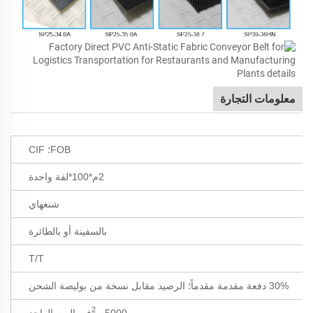
معلومات التجارة
FOB؛ CIF
2م*100*لفة واحدة
شنغهاي
بالسفينة أو بالطائرة
T/T
30% دفعة مقدمة مقدماً؛ الرصيد مقابل نسخة من بوليصة الشحن
2
5000م
في اليوم الواحد