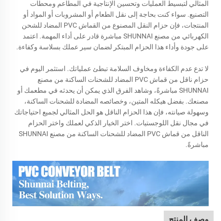
المثالي لتبسيط العمليات وتحسين الإنتاجية في المطاعم ومحطات
التصنيع. سواء كنت بحاجة إلى نقل الطعام أو المشروبات أو المواد أو
المنتجات، فإن حزام النقل المصنوع من القماش PVC المضاد للشحن
الكهربائي من مصنع SHUNNAI مباشرة قادر على أداء المهمة. اعتمد
على جودة وأداء هذا الحزام المبتكر لضمان سير عملك بسلاسة وكفاءة.
لا تدع عدم الكفاءة ومخاوف السلامة تبطئ عملياتك. استثمر اليوم في
حزام ناقل من قماش PVC المضاد للشحنات الساكنة من مصنع
SHUNNAI مباشرةً، وشاهد الفرق الذي يمكن أن يحدثه في مطعمك أو
مصنعك. بفضل هيكله المتين، وخصائصه المضادة للشحنات الساكنة،
وسهولة صيانته، فإن هذا الحزام الناقل هو الحل المثالي لجميع احتياجاتك
في مجال نقل اللوجستيات. اختر الخيار الذكي لعملك واختر الحزام
الناقل من قماش PVC المضاد للشحنات الساكنة من مصنع SHUNNAI
مباشرةً.
وصف المنتج