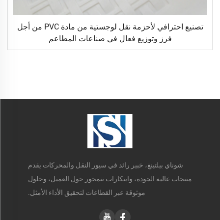
تصنيع احترافي لأحزمة نقل لوجستية من مادة PVC من أجل
فرز وتوزيع فعال في صناعات المطاعم
شوناي بيلتينغ، خبير رائد في سيور النقل والمحركات يقدم
منتجات عالية الجودة، وابتكارات تتمحور حول العميل، وحلول
موثوقة عبر القطاعات لتحقيق الأداء الأمثل.