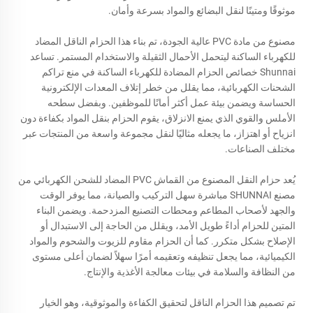
موثوقًا ومتينًا لنقل البضائع والمواد بسرعة وأمان.
مصنوع من مادة PVC عالية الجودة، تم بناء هذا الحزام الناقل المضاد
للكهرباء الساكنة ليتحمل الأحمال الثقيلة والاستخدام المستمر. تساعد
Shunnai
خصائص الحزام المضادة للكهرباء الساكنة في منع تراكم
الشحنات الكهربائية، مما يقلل من خطر إتلاف المعدات الإلكترونية
الحساسة ويضمن بيئة عمل أكثر أمانًا للموظفين. وبفضل سطحه
الأملس والقوي الذي يمنع الانزلاق، يقوم الحزام بنقل المواد بكفاءة دون
انزياح أو اهتزاز، ما يجعله مثاليًا لنقل مجموعة واسعة من المنتجات عبر
مختلف الصناعات.
يُعد حزام النقل المصنوع من القماش PVC المضاد للشحن الكهربائي من
مصنع SHUNNAI مباشرة سهل التركيب والصيانة، مما يوفر الوقت
والجهد لأصحاب المطاعم ومحطات التصنيع المزدحمة. ويضمن البناء
المتين للحزام أداءً طويل الأمد، ويقلل من الحاجة إلى الاستبدال أو
الإصلاح بشكل متكرر. كما أن الحزام مقاوم للزيوت والشحوم والمواد
الكيميائية، مما يجعل تنظيفه وتعقيمه أمرًا سهلاً لضمان أعلى مستوى
من النظافة والسلامة في بيئات معالجة الأغذية والإنتاج.
تم تصميم هذا الحزام الناقل لتحقيق الكفاءة والموثوقية، وهو الخيار