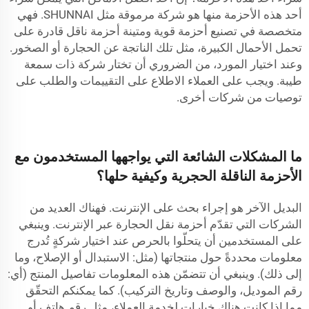
أحد هذه الأحزمة منها هو شركة مرموقة مثل SHUNNAI. فهي
متخصصة في تصنيع أحزمة قوية ومتينة
أحزمة ناقل
قادرة على
تحمل الأحمال الكبيرة، مثل تلك الناتجة عن الحجارة أو الصخور.
وعند اختيار المورد، من الضروري أن تختار شركة ذات سمعة
طيبة. ويجب على العملاء الاطلاع على التقييمات والطلب على
توصيات من شركات أخرى.
ما المشكلات الشائعة التي يواجهها المستخدمون مع
الأحزمة الناقلة الحجرية وكيفية حلها؟
البديل الآخر هو إجراء بحث على الإنترنت. فهناك العديد من
الشركات التي تقدّم أحزمة نقل الحجارة عبر الإنترنت. وينبغي
على المستخدمين أن يتحلّوا بالحرص عند اختيار شركةٍ تُدرج
معلومات محددةً حول منتجاتها (مثل: الاستبدال أو الإصلاح، وما
إلى ذلك). وينبغي أن تتضمّن هذه المعلومات تفاصيل المنتج (أي:
رقم الموديل، والوصف وتاريخ التركيب). كما يمكنكم التحقّق
مما إذا كانت هناك خيارات لخدمة العملاء، مثل رقم هاتف أو