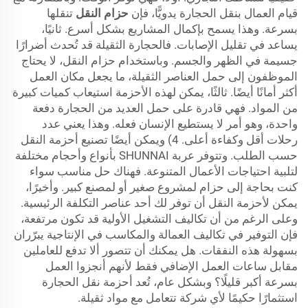
قيام العمال بنقل الحجارة يدويًّا، فإن
حزام النقل
تنقلها
بسرعة. وهذا يسمح بإكمال المشاريع بشكل أسرع. ثانيًا،
يساعد في تقليل الإصابات. فالحجارة الثقيلة قد تُحدث أضرارًا
جسيمة في الظهر والجسم. وباستخدام حزام النقل، لا يحتاج
الموظفون إلى حمل العناصر الثقيلة، ما يجعل مكان العمل
أكثر أمانًا أيضًا. ثالثًا، يمكن لهذه الأحزمة استيعاب كميات كبيرة
من المواد. فهي قادرة على حمل العديد من الحجارة دفعة
واحدة، وهو أمر لا يستطيع الإنسان فعله. وهذا يعني عدد
رحلات أقل وكفاءة أعلى. 4) ويمكن أيضًا تصنيع أحزمة النقل
حسب الطلب. وتتوفر عربة SHUNNAI بأنواع وأحجام مختلفة
لتلبية احتياجات الأعمال المتنوعة. فهناك حل مناسب سواء
كنت بحاجة إلى حزام لمشروع صغير أو لمصنع كبير. وأخيرًا،
يمكن لأحزمة النقل أن توفر لك أحد عناصر التكلفة الرئيسية.
وعلى الرغم من أن تكاليف التشغيل الأولية قد تكون مرتفعة،
فإن التوفير في تكاليف العمالة والمكاسب في الإنتاجية يبرّران
بسهولة هذه النفقات. هل يمكنك أن تتصور ألا تدفع للعاملين
مقابل ساعات العمل الإضافي فقط لأنهم أنجزوا العمل
بسرعة أكبر قليلًا؟ وبشكل عام، تُعد أحزمة نقل الحجارة
استثمارًا حكيمًا لأي شركة تتعامل مع مواد ثقيلة.