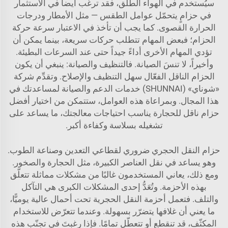
سيُستخدم في الهواء الطلق، فقد ترغب أيضاً في الاستثمار
في حزامٍ يتحمّل عوامل الطقس — مثل الأمطار ودرجات
الحرارة القصوى. كما يجب أن تأخذ في الاعتبار سرعة حركة
الحزام؛ فبعض المهام تتطلب حركات سريعة، بينما يمكن أن
تؤدي المهام الأخرى أداءً جيداً حتى عند السرعات البطيئة.
وأخيراً، لا تنسَ الصيانة. فالتنظيف والصيانة: ينبغي أن يكون
الحزام الناقل الفعّال سهل التنظيف والإصلاح. وتقدِّم شركة
«شوناي» (SHUNNAI) خدمات الدعم والصيانة لمساعدتك في
هذا المجال. وبمراعاة هذه العوامل، ستتمكن من اختيار أفضل
حزام ناقل للحجارة يناسب احتياجات معالجتك، ما يساعد على
تشغيله بسلاسة وكفاءة أكبر.
حزام النقل الحجري ضروري لقطاعي التعدين وصناعة الطوب.
وهو يساعد في نقل العناصر الكبيرة، مثل الحجارة والصخور.
ومع ذلك، يعاني المستخدمون غالبًا من مشكلات مماثلة تتعلّق
بهذه الأحزمة. وتُعَدُّ إحدى المشكلات الكبرى هي التآكل
والتلف. فتعمل أحزمة النقل الحجرية تحت أحمال عالية يوميًّا،
ما يعني أن غلافها يتضرّر بسهولة. وعندما تتعرّض للاستخدام
المكثّف، قد تنقطع أو تتعطّل تمامًا. فإذا رغبتَ في تجنّب هذه