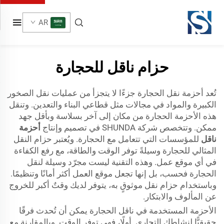
AR
حزام ناقل للحجارة
تُعد أحزمة نقل الحجارة جزءًا لا يتجزأ من عمليات نقل الصخور
الكبيرة والمواد في مجالات مثل قطاعي البناء والتعدين. وتنقل
هذه الأحزمة الحجارة من مكان إلى آخر بسلاسة وبأقل جهد
ممكن. وتتخصص شركة SHUNDA في تصميم وإنتاج
أحزمة
ناقل
للمؤسسات التي تتعامل مع الحجارة. ويُعتبر حزام النقل
المثالي للحجارة وسيلةً توفر الوقت والطاقة، مع رفع الكفاءة
في أي موقع عمل. وهذه التقنية ليست مجرّد وسيلة لنقل
الحجارة فحسب، بل إنها تجعل موقع العمل أكثر أمانًا وتنظيمًا.
وباستخدام حزام نقل موثوقٍ به، يتوفر لديك وقتٌ أكبر للخروج
عن المألوف والابتكار.
الأحزمة المستخدمة في ناقل الحجارة يمكن أن تُحدث فرقًا
حقيقيًّا لنشاطك التجاري. أولًا، فهي توفر الوقت. وبالمقارنة مع