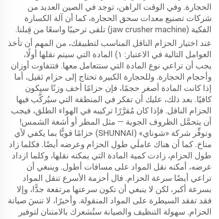
الحجارة. وفي الوقت الراهن، توجد في الصين العديد من
شركات تصنيع معدات سحق الحجارة، كما أن آلة الكسارة
الفكية (jaw crusher machine) تلقى ترحيبًا واسعًا من قِبلنا.
عند اختيار الحزام الناقل المناسب لتطبيقك، من المهم أن تأخذ
العوامل التالية في الاعتبار: ١) المادة التي سيتم نقلها أولًا،
يجب أن تراعي نوع المادة التي ستتعامل معها. فتتفاوت أوزان
وأحجام الحجارة. وللحجارة الكبيرة تحتاج إلى حزام ثقيل، أما
إذا كانت المادة أصغر حجمًا، فإن حزامًا أخف وزنًا سيكون
كافيًا. بعد ذلك، عليك أن تفكر في المنطقة التي سيُركَّب فيها
الحزام الناقل. فإذا كان مُقرَّرًا تركيبه في الهواء الطلق، فيجب
أن يتحمَّل الظروف الجوية — مثل المطر أو أشعة الشمس!
وتوفِّر شركة «شوناي» (SHUNNAI) حزامًا قويًّا بما يكفي لأي
مناخ. كما أن هناك عاملَي طول الحزام وعرضه أيضًا. فكلما زاد
طول الحزام، زادت كمية المادة التي يمكنه نقلها، وكلما ازداد
عرضه، أمكنه نقل المواد على مسافات أطول. وينبغي أن
تراعي أيضًا سرعة الحزام. فال أحزمة الأسرع تنقل المواد
بسرعة أكبر، لكن لا ينبغي أن تكون سرعتها مرتفعة جدًّا، وإلا
فقد تفقد السيطرة على المواد المنقولة. وأخيرًا، لا تنسَ صيانة
الحزام. سهولة التنظيف والصيانة ستُشعرك بالامتنان لتوفير