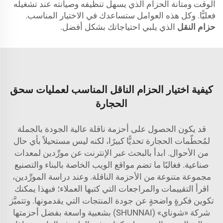
الوقت ومتانة الحزام الذي يسهل تنظيفه وصيانته عند تشغيله
فعليًّا. وكل هذه العوامل ستساعدك في الاختيار المناسب.
حزام النقل
الذي يلبي احتياجاتك بشكل أفضل.
كيفية اختيار الحزام الناقل المناسب لعمليات سحق
الحجارة
قد يكون الحصول على أحزمة ناقلة عالية الجودة بالجملة
لمُحطّمات الحجارة تحديًّا كبيرًا، لكنه ليس مستحيلاً بأي حال
من الأحوال. ابدأ بالبحث عبر الإنترنت عن مورِّدين لمعدات
صناعية. فغالبًا ما تضم مواقع الويب الخاصة بالبناء والتصنيع
مجموعة متنوعة من الأحزمة الناقلة. وعند دراسة المورِّدين،
اقرأ التقييمات والمراجعات التي كتبها العملاء؛ فبهذا يمكنك
تكوين فكرةٍ واضحةٍ عن جودة المنتجات التي يقدمونها. وتتميَّز
شركة «شوناي» (SHUNNAI) بشعبية واسعة بفضل أحزمتها