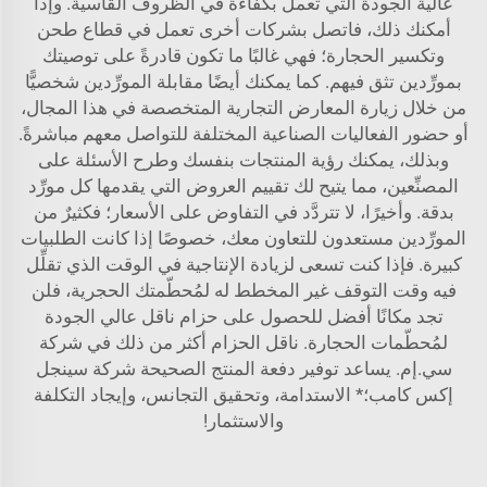
عالية الجودة التي تعمل بكفاءة في الظروف القاسية. وإذا
أمكنك ذلك، فاتصل بشركات أخرى تعمل في قطاع طحن
وتكسير الحجارة؛ فهي غالبًا ما تكون قادرةً على توصيتك
بمورِّدين تثق فيهم. كما يمكنك أيضًا مقابلة المورِّدين شخصيًّا
من خلال زيارة المعارض التجارية المتخصصة في هذا المجال،
أو حضور الفعاليات الصناعية المختلفة للتواصل معهم مباشرةً.
وبذلك، يمكنك رؤية المنتجات بنفسك وطرح الأسئلة على
المصنِّعين، مما يتيح لك تقييم العروض التي يقدمها كل مورِّد
بدقة. وأخيرًا، لا تتردَّد في التفاوض على الأسعار؛ فكثيرٌ من
المورِّدين مستعدون للتعاون معك، خصوصًا إذا كانت الطلبيات
كبيرة. فإذا كنت تسعى لزيادة الإنتاجية في الوقت الذي تقلِّل
فيه وقت التوقف غير المخطط له لمُحطّمتك الحجرية، فلن
تجد مكانًا أفضل للحصول على حزام ناقل عالي الجودة
لمُحطّمات الحجارة.
ناقل الحزام
أكثر من ذلك في شركة
سي.إم. يساعد توفير دفعة المنتج الصحيحة شركة سينجل
إكس كامب؛* الاستدامة، وتحقيق التجانس، وإيجاد التكلفة
والاستثمار!