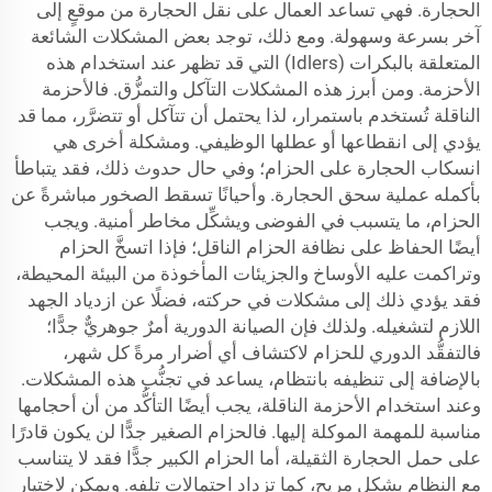
الحجارة. فهي تساعد العمال على نقل الحجارة من موقعٍ إلى
آخر بسرعة وسهولة. ومع ذلك، توجد بعض المشكلات الشائعة
المتعلقة بالبكرات (Idlers) التي قد تظهر عند استخدام هذه
الأحزمة. ومن أبرز هذه المشكلات التآكل والتمزُّق. فالأحزمة
الناقلة تُستخدم باستمرار، لذا يحتمل أن تتآكل أو تتضرَّر، مما قد
يؤدي إلى انقطاعها أو عطلها الوظيفي. ومشكلة أخرى هي
انسكاب الحجارة على الحزام؛ وفي حال حدوث ذلك، فقد يتباطأ
بأكمله عملية سحق الحجارة. وأحيانًا تسقط الصخور مباشرةً عن
الحزام، ما يتسبب في الفوضى ويشكِّل مخاطر أمنية. ويجب
أيضًا الحفاظ على نظافة الحزام الناقل؛ فإذا اتسخَّ الحزام
وتراكمت عليه الأوساخ والجزيئات المأخوذة من البيئة المحيطة،
فقد يؤدي ذلك إلى مشكلات في حركته، فضلًا عن ازدياد الجهد
اللازم لتشغيله. ولذلك فإن الصيانة الدورية أمرٌ جوهريٌّ جدًّا؛
فالتفقُّد الدوري للحزام لاكتشاف أي أضرار مرةً كل شهر،
بالإضافة إلى تنظيفه بانتظام، يساعد في تجنُّب هذه المشكلات.
وعند استخدام الأحزمة الناقلة، يجب أيضًا التأكُّد من أن أحجامها
مناسبة للمهمة الموكلة إليها. فالحزام الصغير جدًّا لن يكون قادرًا
على حمل الحجارة الثقيلة، أما الحزام الكبير جدًّا فقد لا يتناسب
مع النظام بشكل مريح، كما تزداد احتمالات تلفه. ويمكن لاختيار