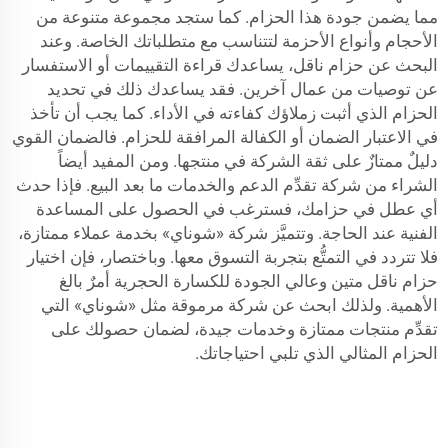
مما يضمن جودة هذا الحزام. كما ستجد مجموعة متنوعة من
الأحجام وأنواع الأحزمة لتتناسب مع متطلباتك الخاصة. وعند
البحث عن حزام ناقل، يساعدك قراءة التقييمات أو الاستفسار
عن توصيات من عمال آخرين. فقد يساعدك ذلك في تحديد
الحزام الذي أثبت زملاؤك كفاءته في الأداء. كما يجب أن تأخذ
في الاعتبار الضمان أو الكفالة المرافقة للحزام. فالضمان القوي
دليلٌ ممتازٌ على ثقة الشركة في منتجها. ومن المفيد أيضاً
الشراء من شركة تقدِّم الدعم والخدمات ما بعد البيع. فإذا حدث
أي عطل في حزامك، فسترغب في الحصول على المساعدة
الفنية عند الحاجة. وتتميَّز شركة «شوناي» بخدمة عملاء ممتازة،
فلا تتردد في التمتُّع بتجربة التسوق معها. وباختصار، فإن اختيار
حزام ناقل متين وعالي الجودة للكسارة الحجرية أمرٌ بالغ
الأهمية. ولذلك ابحث عن شركة مرموقة مثل «شوناي» التي
تقدِّم منتجات ممتازة وخدمات جيدة، لضمان حصولك على
الحزام المثالي الذي تلبي احتياجاتك.