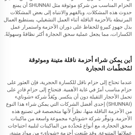
الحزام المناسب من شركةٍ موثوقة مثل SHUNNAI أن يمنع
حدوث هذه المشكلات. وبالفهم والانتباه إلى بعض المشكلات
المرتبطة بالأحزمة الناقلة أثناء العمل التشغيلي، يستطيع العمال
بذل جهودٍ كبيرةٍ للحفاظ على دوران الأحزمة واستمرار عمل
الكسارات، مما يجعل عملية سحق الحجارة أكثر نظافةً وسهولةً.
أين يمكن شراء أحزمة ناقلة متينة وموثوقة
لمُحطّمات الحجارة
عندما تحتاج إلى حزام ناقل للكسارة الحجرية، فإن العثور على
حزام مناسب أمرٌ في غاية الأهمية. فتحتاج إلى حزامٍ قادرٍ على
تحمل الأحجار الثقيلة دون أن ينكسر. ويُعَدُّ شركة «شوناي»
(SHUNNAI) إحدى أفضل الشركات التي يمكن شراء هذا النوع
من الأحزمة الناقلة منها، نظراً لأنها متخصصة في تصنيع هذه
الأحزمة. وتوفِّر شركة «شوناي» مجموعة واسعة من ماكينات
سحق الحجارة، مع أنواع مُحدَّدة من الماكينات لتلبية احتياجات
عملائها المتنوعة. وقد صُنعت أحزمة «شوناي» من مواد متينة،