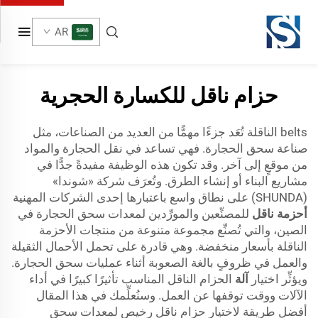
AR
حزام ناقل للكسارة الحجرية
belts الناقلة تُعَد جزءًا مهمًّا من العديد من الصناعات، مثل
صناعة سحق الحجارة. فهي تساعد في نقل الحجارة والمواد
من موقعٍ إلى آخر. وقد تكون هذه الوظيفة مفيدةً جدًّا في
مشاريع البناء أو إنشاء الطرق. وتُعرَف شركة «شوندا»
(SHUNDA) على نطاق واسع باعتبارها إحدى الشركات المهنية
أحزمة ناقل
للمصنِّعين والمورِّدين لمعدات سحق الحجارة في
الصين، والتي تُصنِّع مجموعة متنوعة من منتجات الأحزمة
الناقلة بأسعار منخفضة. وهي قادرة على تحمل الأحمال الثقيلة
والعمل في ظروفٍ بالغة الصعوبة أثناء عمليات سحق الحجارة.
ويؤثِّر اختيار
آلة
الحزام الناقل المناسب تأثيرًا كبيرًا في أداء
الآلات ووقت توقفها عن العمل. وسنُعلِّمك في هذا المقال
أفضل طريقة لاختيار حزام ناقل رخيص لمعدات سحق