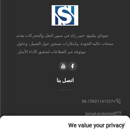
شوناي بيلتينغ، خبير رائد في سيور النقل والمحركات يقدم
منتجات عالية الجودة، وابتكارات تتمحور حول العميل، وحلول
موثوقة عبر القطاعات لتحقيق الأداء الأمثل.
اتصل بنا
+86-15921141237
[email protected]
We value your privacy
RM 602, NO. 1509, CAOAN ROAD, SHANGHAI, CHINA