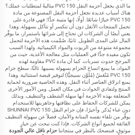
ما الذي يجعل أحزمة النقل PVC 150 مثاليةً لمتطلبات عملك؟
هناك أسباب عديدة تجعل أحزمة النقل المصنوعة من مادة
PVC 150 خيارًا شائعًا. أولًا، إنها متينة جدًّا؛ فهي قادرة على
تحمل المنتجات الأثقل دون أن تنكسر أو تتآكل بسهولة. وهذا
يعني أيضًا أن الشركات لن تحتاج إلى شرائها باستمرار، ما يوفِّر
المال على المدى الطويل. ثانيًا، صُمِّمت هذه الأحزمة لتحمل
مجموعة متنوعة من الزيوت والمواد الكيميائية. ولهذا السبب
تكون مفيدة جدًّا في العمليات مثل معالجة الأغذية، حيث من
المرجح حدوث تسربات. كما أن مادة PVC مقاومة لهذه
المواد، ما يمنع اتساخ الحزام بسهولة بسببها. ثالثًا، سطح حزام
PVC 150 مُنْعَشٌ (مُلَوَّن نسيجيًّا) لتوفير قبضة استثنائية. وهذا
يمنع انزلاق العناصر أثناء النقل. وهذه الخاصية ضرورية لحماية
المنتج ولتفادي الحوادث في مكان العمل. ومن الأمور الأخرى
المتعلقة بهذه الأحزمة أنها سهلة الشطف والتنظيف. وبذلك
يمكن للشركات الحفاظ على نظافتها وجاهزيتها للاستخدام
دون عناء يُذكر. وأخيرًا، فإن حزام النقل SHUNNAI PVC 150
يوفِّر من تلقاء نفسه المتانة والأمان، فضلاً عن سهولة التنظيف
الفائقة لجميع أنواع الشركات. فإذا كنت تبحث عن خيارٍ
موثوقٍ، فننصحك بالنظر في منتجاتنا
حزام ناقل عالي الجودة