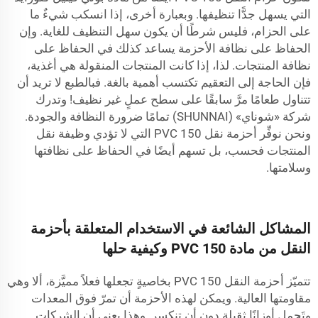
التي يسهل جدًّا تنظيفها. وبعبارة أخرى، إذا انسكب شيءٌ ما
على الحزام، فليس شرطًا أن يكون سهل التنظيف للغاية. وإن
الحفاظ على نظافة الأحزمة يساعد كذلك في الحفاظ على
نظافة المنتجات. لذا، إذا كانت المنتجات المنقولة هي أغذية،
فإن الحاجة إلى التعقيم تكتسب أهمية بالغة. فبالطبع لا تريد أن
تتناول طعامًا مرَّ سابقًا على سطح عملٍ غير نظيف! وتدرك
شركة «شوناي» (SHUNNAI) تمامًا ضرورة النظافة والجودة.
ونحن نوفِّر أحزمة نقل PVC 150 التي لا تؤدي وظيفة نقل
المنتجات فحسب، بل تسهم أيضًا في الحفاظ على نظافتها
وسلامتها.
المشاكل الشائعة في الاستخدام المتعلقة بأحزمة
النقل من مادة PVC 150 وكيفية حلها
تتميّز أحزمة النقل PVC 150 بخاصيةٍ تجعلها فعلاً مميَّزة، ألا وهي
مقاومتها العالية. ويمكن لهذه الأحزمة أن تمرّ فوق المعدات
وتَحمِل أوزانًا ثقيلة دون أن تنكسر. وهذا يعني أن الشركات