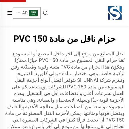
AR
حزام ناقل من مادة PVC 150
لنقل البضائع من موقعٍ إلى آخر داخل المصنع أو المستودع،
تُعَدّ حزام النقل المصنوع من مادة PVC 150 خيارًا ممتازًا.
ويتكوّن هذا الحزام من مادة PVC متينة وقوية ومُصنَّعة وفق
تركيبة خاصة، وهي اختصار لمادة «بولي كلوريد الفينيل».
وتلتزم شركة SHUNNAI بتوفير أفضل أنواع أحزمة النقل
المصنوعة من مادة PVC 150 للشركات، ومساعدتكم على
العمل بسرعات أعلى وانقطاعات أقل في التشغيل. وهذه
الأحزمة قوية جدًّا وسهلة الاستخدام والصيانة. وهي مناسبة
لمجموعة واسعة من الصناعات، مثل معالجة الأغذية والتغليف.
وبفضل قوتها ومتانتها، يمكن لأحزمة النقل المصنوعة من مادة
PVC 150 أن تحدث فرقًا كبيرًا في الشركات الصغيرة التي
تحتاج إلى نقل منتجاتها من موقعٍ إلى آخر بأسرع وقتٍ ممكن.