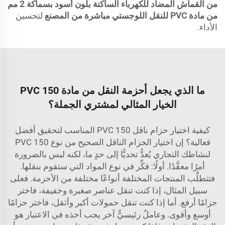
من القماش المضاد للكهرباء الساكنة بلون أسود بسماكة 2 مم
من مادة PVC للنقل اللوجستي مباشرة من المصنع
لتحسين
الأداء.
ما الذي يجعل أحزمة النقل من مادة PVC 150
الخيار المثالي لمشتري الجملة؟
كيفية اختيار حزام ناقل PVC 150 المناسب لتحقيق أفضل
فعالية؟ إن اختيار الحزام الناقل الصحيح من نوع PVC 150
لنشاطك التجاري يُعدُّ تحديًّا إلى حدٍ ما، لكنه ليس بالضرورة
أمرًا معقَّدًا. أولًا: فكِّر في نوع المواد التي ستقوم بنقلها.
فتتطلَّب المنتجات المختلفة أنواعًا مختلفة من الأحزمة. فعلى
سبيل المثال، إذا كنت تنقل عناصر صغيرة وخفيفة، فاختر
حزامًا أرفع. أما إذا كنت تنقل حمولات أكبر وأثقل، فاختر حزامًا
أوسع وأقوى. وعاملٌ رئيسيٌّ آخر يجب أخذه في الاعتبار هو