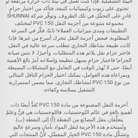
البيئة التشغيلية. فإذا كنت تعمل في بيئة ذات حرارة مرتفعة أو
تحتوي على زيوت وكيميائيات كثيفة، فتأكد من اختيار حزامٍ
قادرٍ على التحمُّل في تلك الظروف. وتوفِّر شركة SHUNNAI
مجموعة متنوعة من أحزمة النقل PVC 150 لمختلف
التطبيقات ومدى ميزانيات العملاء! ثانيًا، فكِّر في السرعة
المطلوبة. فبعض أحزمة النقل تتحرك أسرع من غيرها. فإذا
كانت طبيعة نشاطك التجاري تتطلب سرعة عالية في النقل،
فاختر حزام نقل يلائم هذه المتطلبات. وأخيرًا، لا تنسَ صيانة
الحزام! فاختيار حزامٍ يسهل تنظيفه وإصلاحه أمرٌ بالغ الأهمية
أيضًا، حتى لا تُهدَر الوقت في التعامل مع المشكلات البسيطة.
وبمراعاة هذه العوامل، يمكنك اختيار الحزام الناقل المثالي
من نوع PVC 150 لنشاطك التجاري، مما يضمن استمرارية
التشغيل بسلاسة وكفاءة.
أحزمة النقل المصنوعة من مادة PVC 150 تُعَدُّ أيضًا ذات
أهميةٍ بالغةٍ في عالم اللوجستيات. فاللوجستيات هي فنٌّ وعلمٌ
يتعلَّقان بنقل البضائع من النقطة (أ) إلى النقطة (ب).
وتُستخدم هذه الأحزمة لنقل المواد بأمانٍ وسرعةٍ عاليةٍ.
وتشكِّل مادة PVC 150 الخيار المفضَّل، لأنَّ المنتجات التي