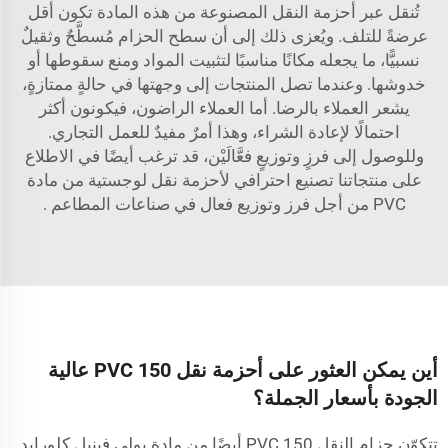
تُنقل عبر أحزمة النقل المصنوعة من هذه المادة تكون أقل
عرضةً للتلف. ويُعزى ذلك إلى أن سطح الحزام مُسطَّحٌ وثقيلٌ
نسبيًّا، ما يجعله مكانًا مناسبًا لتثبيت المواد ومنع سقوطها أو
خدوشها. وعندما تصل المنتجات إلى وجهتها في حالةٍ ممتازةٍ،
يشعر العملاء بالرضا. أما العملاء الراضون، فيكونون أكثر
احتمالًا لإعادة الشراء، وهذا أمرٌ مفيدٌ للعمل التجاري.
وللوصول إلى فرزٍ وتوزيعٍ فعَّالَيْن، قد ترغب أيضًا في الاطلاع
على منتجاتنا
تصنيع احترافي لأحزمة نقل لوجستية من مادة
PVC من أجل فرز وتوزيع فعال في صناعات المطاعم
.
أين يمكن العثور على أحزمة نقل PVC 150 عالية
الجودة بأسعار الجملة؟
تتكوّن حزام النقل PVC 150 أيضًا من مادة بولي فينيل كلورايد