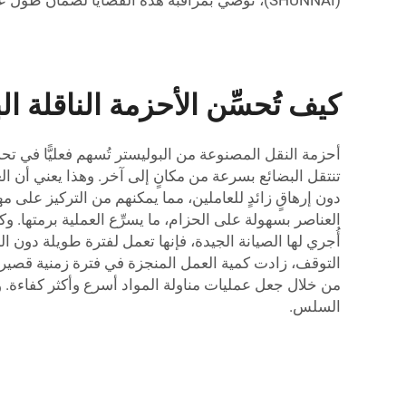
(SHUNNAI)، نوصي بمراقبة هذه القضايا لضمان طول عمر أحزمتك المصنوعة من البوليستر وتحسين أدائها.
كيف تُحسِّن الأحزمة الناقلة ال
أحزمة النقل المصنوعة من البوليستر تُسهم فعليًّا في تح
تنتقل البضائع بسرعة من مكانٍ إلى آخر. وهذا يعني أن الع
دون إرهاقٍ زائدٍ للعاملين، مما يمكنهم من التركيز على 
العناصر بسهولة على الحزام، ما يسرِّع العملية برمتها. وك
أُجري لها الصيانة الجيدة، فإنها تعمل لفترة طويلة دون 
من خلال جعل عمليات مناولة المواد أسرع وأكثر كفاءة. و
السلس.