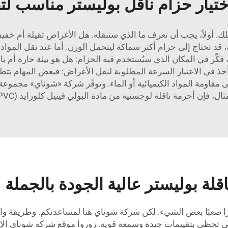
ختيار حزام ناقل بوليستر مناسب ل
ملك. أولاً، يجب أن تعرف ما الذي ستنقله. هل الأغراض ثقيلة أم خف
قد تحتاج إلى حزام أكثر سماكة ليتحمل الوزن. أما عند نقل المواد 
 فكّر في المكان الذي سيُستخدم فيه الحزام: هل هو بيئة حارة أم با
تأخذ في الاعتبار السرعة المطلوبة لنقل الأغراض: فبعض المهام تت
لى مقاومة المواد الكيميائية أو الماء. وتوفّر شركة «شوناي» مجموعة
ثال، فإن
أحزمة ناقلة لوجستية من مادة البولي فينيل كلورايد (PVC) مصنَّعة احترافياً
قلة بوليستر عالية الجودة بالجملة
أمرًا صعبًا بعض الشيء. لكن شركة شوناي هنا لمساعدتكم. وطريقة وا
تي تحظى بتقييمات جيدة وسمعة قوية. زوروا موقع شركة شوناي الإلكت