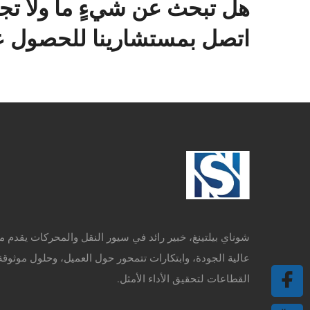
هل تبحث عن شيءٍ ما ولا تج
اتصل بمستشارينا للحصول عل
شوناي بيلتينغ، خبير رائد في سيور النقل والمحركات يقدم م
عالية الجودة، وابتكارات تتمحور حول العميل، وحلول موثوقة
القطاعات لتحقيق الأداء الأمثل.