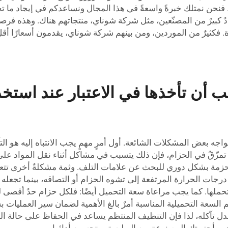
. فنحن نمتلك خبرةً واسعةً في هذا المجال ونساعدكم في إيجاد ما 
كبيرٌ من المصنّعين، مثل شركة شوناي، منتجاتهم هناك. وهذه فرصة ر
فكثيرٌ من الموردين، ومن بينهم شركة شوناي، يقدمون أسعارًا أقل 
 أن تأخذها في الاعتبار عند استخدا
جه بعض المشكلات الشائعة. أول أمرٍ مهمٍ يجب الانتباه إليه هو الت
أو تمزّقٌ في الحزام، فإن ذلك يتسبب في مشاكل أثناء نقل المواد ع
حزمة بشكل دوري للبحث عن علامات التلف. وثمة مشكلةٌ أخرى تتعلق
ؤدي درجات الحرارة المرتفعة إلى تشوه الحزام أو التصاقه، بينما تجعل
لها. كما يجب مراعاة سعة التحميل أيضًا: فلكل حزام حدٌ أقصى للكت
لسعة التحميلية المناسبة أمرٌ بالغ الأهمية لضمان سير العمليات بس
دل تآكله، لذا فإن التنظيف المنتظم يساعد في الحفاظ على حالة ا