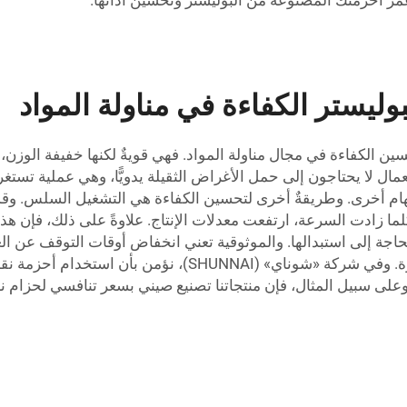
بوليستر الكفاءة في مناولة المواد
سين الكفاءة في مجال مناولة المواد. فهي قويةٌ لكنها خفيفة الوزن، 
مال لا يحتاجون إلى حمل الأغراض الثقيلة يدويًّا، وهي عملية تستغرق
مهام أخرى. وطريقةٌ أخرى لتحسين الكفاءة هي التشغيل السلس. وقد 
لما زادت السرعة، ارتفعت معدلات الإنتاج. علاوةً على ذلك، فإن هذه 
الحاجة إلى استبدالها. والموثوقية تعني انخفاض أوقات التوقف عن الع
التوقف، زادت كمية العمل المنجزة في فترة زمنية قصيرة. وفي
على سبيل المثال، فإن منتجاتنا
تصنيع صيني بسعر تنافسي لحزام ناقل