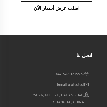
اطلب عرض أسعار الآن
اتصل بنا
+86-15921141237
[email protected]
RM 602, NO. 1509, CAOAN ROAD,
SHANGHAI, CHINA