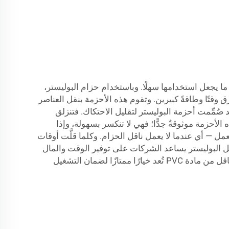
ما يجعل استخدامها سهلًا. وباستخدام حزام البوليستر،
 وقتًا وطاقةً كبيرين. وتقوم هذه الأحزمة بنقل العناصر
صُمِّمت أحزمة البوليستر لتقليل الاحتكاك. فتنزلق
الأحزمة موثوقةٌ جدًّا؛ فهي لا تنكسر بسهولة، وإذا
مل — أي عندما لا يعمل ناقل الحزام. وكلما قلَّت أوقات
 شركة «شوناي» (SHUNNAI)، نؤمن بأن استخدام أحزمة نقل البوليستر يساعد الشركات على توفير الوقت والمال
 من مادة PVC
تُعد خيارًا ممتازًا لضمان التشغيل