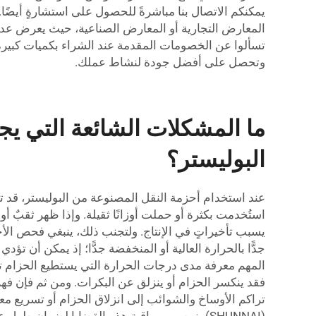
يمكنكم الاتصال بنا مباشرةً للحصول على استشارةٍ أيضًا
المعارض التجارية أو المعارض الصناعية، حيث يعرض عددٌ 
تسألوا عن الخصومات المقدمة عند الشراء بكميات كبيرة. 
وتحصل على أفضل جودة لنشاط عملك.
ما المشكلات الشائعة التي يجب
البوليستر؟
عند استخدام أحزمة النقل المصنوعة من البوليستر، قد توا
استُخدمت بكثرة أو حملت أوزانًا ثقيلة. وإذا ظهر ثقبٌ 
يسبب تأخيراتٍ في الإنتاج. ولتجنب ذلك، ينبغي فحص الأ
جدًّا بالحرارة العالية أو المنخفضة جدًّا؛ إذ يمكن أن ت
المهم معرفة مدى درجات الحرارة التي يستطيع الحزام تحم
فقد ينكسر الحزام أو ينزلق عن البكرات. ومن ثم فإن فهم ا
تراكم الأوساخ والشوائب إلى انزلاق الحزام أو تسريع مع