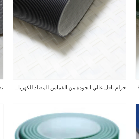
حزام ناقل عالي الجودة من القماش المضاد للكهرباء الساكنة بلون أسود بسماكة 2 مم من مادة PVC للنقل اللوجستي مباشرة من المصنع