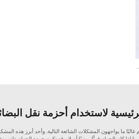
 بسمك 3.1 مم على شكل لفافة، PVC بسمك 3.5 مم، حزام ناقل أبيض لا نهائي للاستخدام في الصناعات الغذائية
لرئيسية لاستخدام أحزمة نقل البضا
البًا ما يواجهون المشكلات الشائعة التالية. وأحد أبرز هذه المش
إذا كان الحزام قويًّا ومتينًا أم لا. وقد تكون جودة الحزام ذاته م