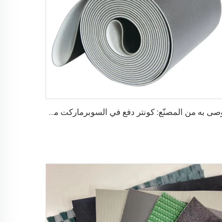
يوصى به من المصنّع: كونتر دفع في السوبرماركت مزود بسيور نقل، سيور نقل ذات استقرار عالي في السرعة، من مادة البولي يوريثان (PU)