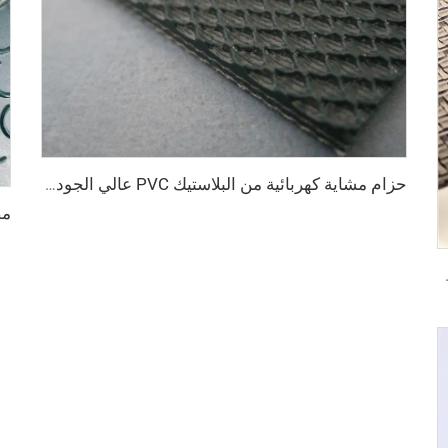
حزام مشاية كهربائية من البلاستيك PVC عالي الجودة من مورد صيني، ناعم وهادئ ومطاطي ويظل مستقرًا ومقاومًا للانزلاق
ماسي من مادة PVC