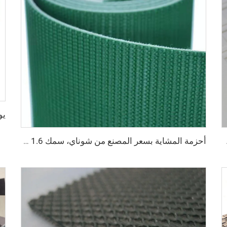
خابز والحلويات
أحزمة المشاية بسعر المصنع من شوناي، سمك 1.6 مم، حزام مشاية أسود من مادة PVC، حزام ماكينة مشي