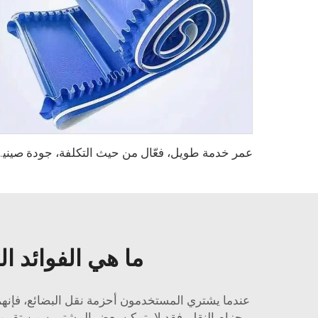
عمر خدمة طويل، فعّال من حيث التكلفة، جودة صينية، حزام ناقل
ما هي الفوائد ا
عندما يشتري المستخدمون أحزمة نقل البضائع، فإنهم غ
حزام النقل. فقد لا يتمكن بعض المشترين من تقييم ما 