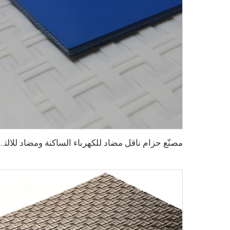
مصنّع حزام ناقل مضاد للكهرباء الساكنة ومضاد للالتصاق لمطاعم الم