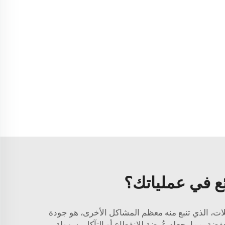
ئع في عملياتك؟
كلات، الذي تنبع منه معظم المشاكل الأخرى، هو جودة
نخفضة، مما يجعله عُرضة للانقطاع أو التآكل بسهولة.