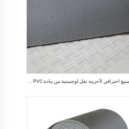
تصنيع احترافي لأحزمة نقل لوجستية من مادة PVC من أجل فرز وتوزيع فعال في صناعات المطاعم