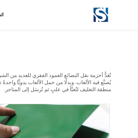
ات
تُعَدُّ أحزمة نقل البضائع العمود الفقري للعديد من ال
يُصنَّع فيه الألعاب. وبدلًا من حمل الألعاب يدويًّا و
منطقة التغليف لتُعبَّأ في علبٍ ثم تُرسَل إلى المتاجر.