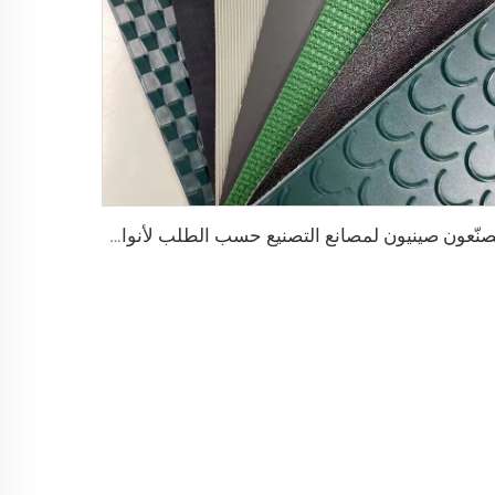
مصنّعون صينيون لمصانع التصنيع حسب الطلب لأنواع pu وpvc وpvk من أحزمة النقل البوليسترية