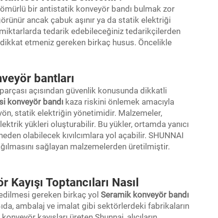
n ömürlü bir antistatik konveyör bandı bulmak zor
görünür ancak çabuk aşınır ya da statik elektriği
miktarlarda tedarik edebileceğiniz tedarikçilerden
dikkat etmeniz gereken birkaç husus. Öncelikle
onveyör bantları
er parçası açısından güvenlik konusunda dikkatli
si konveyör bandı
kaza riskini önlemek amacıyla
 yön, statik elektriğin yönetimidir. Malzemeler,
ktrik yükleri oluşturabilir. Bu yükler, ortamda yanıcı
eden olabilecek kıvılcımlara yol açabilir. SHUNNAI
dağılmasını sağlayan malzemelerden üretilmiştir.
ör Kayışı Toptancıları Nasıl
t edilmesi gereken birkaç yol
Seramik konveyör bandı
. Gıda, ambalaj ve imalat gibi sektörlerdeki fabrikaların
 konveyör kayışları üreten Shunnai, alıcıların