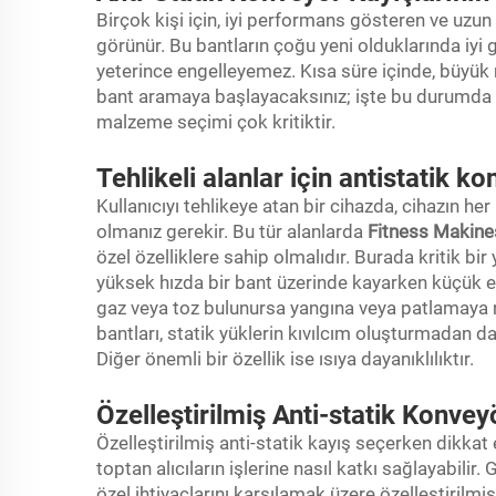
Birçok kişi için, iyi performans gösteren ve uzu
görünür. Bu bantların çoğu yeni olduklarında iyi 
yeterince engelleyemez. Kısa süre içinde, büyük 
bant aramaya başlayacaksınız; işte bu durumda 
malzeme seçimi çok kritiktir.
Tehlikeli alanlar için antistatik k
Kullanıcıyı tehlikeye atan bir cihazda, cihazın h
olmanız gerekir. Bu tür alanlarda
Fitness Makine
özel özelliklere sahip olmalıdır. Burada kritik bir
yüksek hızda bir bant üzerinde kayarken küçük ele
gaz veya toz bulunursa yangına veya patlamaya n
bantları, statik yüklerin kıvılcım oluşturmadan 
Diğer önemli bir özellik ise ısıya dayanıklılıktır.
Özelleştirilmiş Anti-statik Konvey
Özelleştirilmiş anti-statik kayış seçerken dikka
toptan alıcıların işlerine nasıl katkı sağlayabilir
özel ihtiyaçlarını karşılamak üzere özelleştirilmiş