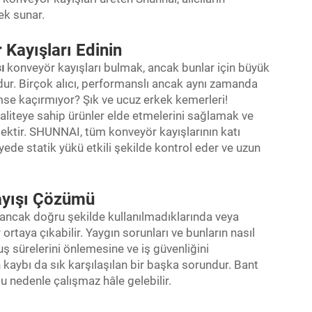
ek sunar.
 Kayışları Edinin
şı
konveyör kayışları bulmak, ancak bunlar için büyük
r. Birçok alıcı, performanslı ancak aynı zamanda
mse kaçırmıyor? Şık ve ucuz erkek kemerleri!
aliteye sahip ürünler elde etmelerini sağlamak ve
ktir. SHUNNAI, tüm konveyör kayışlarının katı
ede statik yükü etkili şekilde kontrol eder ve uzun
Kayışı Çözümü
; ancak doğru şekilde kullanılmadıklarında veya
rtaya çıkabilir. Yaygın sorunları ve bunların nasıl
uş sürelerini önlemesine ve iş güvenliğini
n kaybı da sık karşılaşılan bir başka sorundur. Bant
bu nedenle çalışmaz hâle gelebilir.