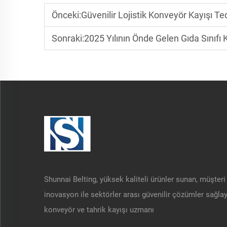
Önceki:
Güvenilir Lojistik Konveyör Kayışı Ted
Sonraki:
2025 Yılının Önde Gelen Gıda Sınıfı K
Shunnai Belting, yüksek kaliteli ürünler sunan, müşteri
inovasyon ile sektörler arası güvenilir çözümler sağla
konveyör ve tahrik kayışı uzmanı