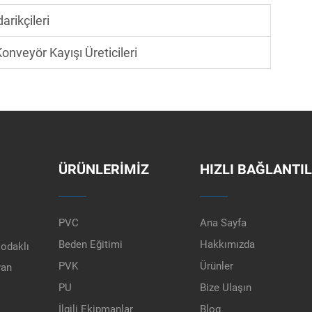
arikçileri
onveyör Kayışı Üreticileri
ÜRÜNLERIMIZ
HIZLI BAĞLANTI
PVC
Ana Sayfa
Beden Eğitimi
Hakkımızda
 odaklı
PVK
Ürünler
yan
PU
Bize Ulaşın
İlgili Ekipmanlar
Blog