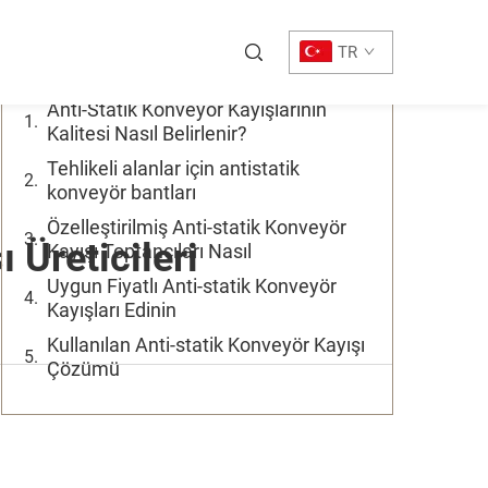
İçindekiler Tablosu
TR
Anti-Statik Konveyör Kayışlarının
Kalitesi Nasıl Belirlenir?
Tehlikeli alanlar için antistatik
konveyör bantları
Özelleştirilmiş Anti-statik Konveyör
 Üreticileri
Kayışı Toptancıları Nasıl
Uygun Fiyatlı Anti-statik Konveyör
Kayışları Edinin
Kullanılan Anti-statik Konveyör Kayışı
Çözümü