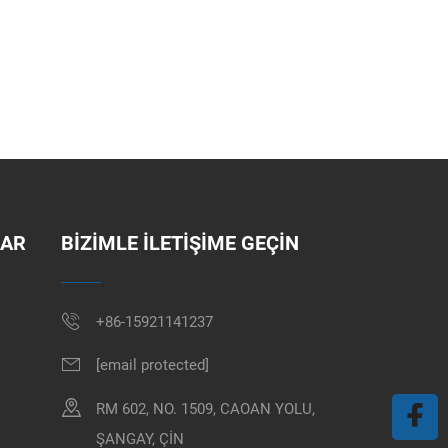
LAR
BIZIMLE İLETIŞIME GEÇIN
+86-15921141237
[email protected]
RM 602, NO. 1509, CAOAN YOLU,
ŞANGAY, ÇİN