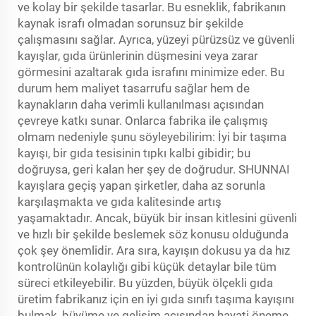
ve kolay bir şekilde tasarlar. Bu esneklik, fabrikanın
kaynak israfı olmadan sorunsuz bir şekilde
çalışmasını sağlar. Ayrıca, yüzeyi pürüzsüz ve güvenli
kayışlar, gıda ürünlerinin düşmesini veya zarar
görmesini azaltarak gıda israfını minimize eder. Bu
durum hem maliyet tasarrufu sağlar hem de
kaynakların daha verimli kullanılması açısından
çevreye katkı sunar. Onlarca fabrika ile çalışmış
olmam nedeniyle şunu söyleyebilirim: İyi bir taşıma
kayışı, bir gıda tesisinin tıpkı kalbi gibidir; bu
doğruysa, geri kalan her şey de doğrudur. SHUNNAI
kayışlara geçiş yapan şirketler, daha az sorunla
karşılaşmakta ve gıda kalitesinde artış
yaşamaktadır. Ancak, büyük bir insan kitlesini güvenli
ve hızlı bir şekilde beslemek söz konusu olduğunda
çok şey önemlidir. Ara sıra, kayışın dokusu ya da hız
kontrolünün kolaylığı gibi küçük detaylar bile tüm
süreci etkileyebilir. Bu yüzden, büyük ölçekli gıda
üretim fabrikanız için en iyi gıda sınıfı taşıma kayışını
bulmak, büyüme ve gelişim açısından hayati öneme