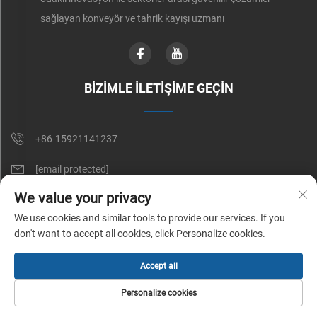
sağlayan konveyör ve tahrik kayışı uzmanı
BIZIMLE İLETIŞIME GEÇIN
+86-15921141237
[email protected]
We value your privacy
RM 602, NO. 1509, CAOAN YOLU, ŞANGAY, ÇİN
We use cookies and similar tools to provide our services. If you
don't want to accept all cookies, click Personalize cookies.
Telif Hakkı © Shunnai Belting (Shanghai) Co., Ltd. Tüm Hakları Saklıdır |
Accept all
Gizlilik politikası
Personalize cookies
ANA SAYFA
ÜRÜNLER
E-POSTA
TEL