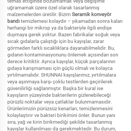
temas ettiğinde bozulmamak veya değişime
uğramamak üzere özel olarak tasarlanmış
malzemelerden üretilir. Bizim
Seramik konveyör
bandı
temizlemesi kolaydır – yıkamadan sonra kalan
herhangi bir mikrop ya da bakteriyle ilgili endişe
duymaya gerek yoktur. Bazen fabrikalar soğuk veya
sıcak gıdalarla çalıştığı için bu kayışlar, zarar
görmeden farklı sıcaklıklara dayanabilmelidir. Bu,
gıdanın kontaminasyonunu önlemek açısından son
derece kritiktir. Ayrıca kayışlar, küçük parçalarının
gıdaya karışmaması için güçlü olmalı ve kolayca
yırtılmamalıdır. SHUNNAI kayışlarımız, yırtılmalara
veya aşınmaya karşı çoklu testlerden geçirilerek
güvenilirliği sağlanmıştır. Başka bir kural ise
kayışların yüzeyinde bakterilerin gizlenebileceği
pürüzlü noktalar veya çatlaklar bulunmamasıdır.
Ürünlerimizin pürüzsüz kenarları, temizlenmesini
kolaylaştırır ve bakteri birikimini önler. Bunun yanı
sıra, yağ ve kirin birikmediği şekilde tasarlanmış
kayışlar kullanılması da gerekmektedir. Bu durum,