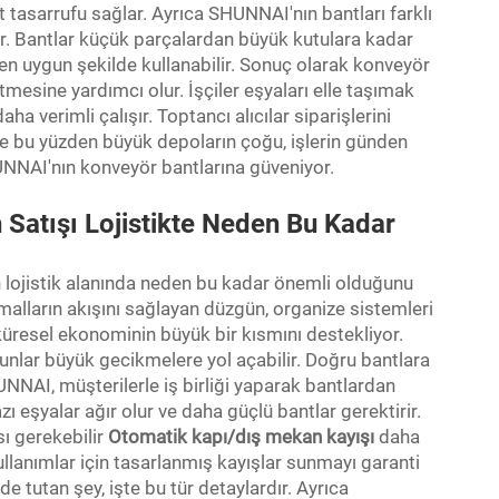
t tasarrufu sağlar. Ayrıca SHUNNAI'nın bantları farklı
lir. Bantlar küçük parçalardan büyük kutulara kadar
ı en uygun şekilde kullanabilir. Sonuç olarak konveyör
etmesine yardımcı olur. İşçiler eşyaları elle taşımak
verimli çalışır. Toptancı alıcılar siparişlerini
şte bu yüzden büyük depoların çoğu, işlerin günden
NNAI'nın konveyör bantlarına güveniyor.
 Satışı Lojistikte Neden Bu Kadar
n lojistik alanında neden bu kadar önemli olduğunu
 malların akışını sağlayan düzgün, organize sistemleri
küresel ekonominin büyük bir kısmını destekliyor.
nlar büyük gecikmelere yol açabilir. Doğru bantlara
HUNNAI, müşterilerle iş birliği yaparak bantlardan
zı eşyalar ağır olur ve daha güçlü bantlar gerektirir.
sı gerekebilir
Otomatik kapı/dış mekan kayışı
daha
llanımlar için tasarlanmış kayışlar sunmayı garanti
de tutan şey, işte bu tür detaylardır. Ayrıca