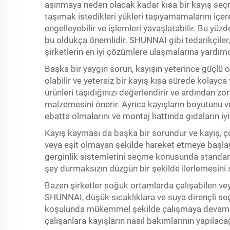
aşınmaya neden olacak kadar kısa bir kayış seç
taşımak istedikleri yükleri taşıyamamalarını içeren
engelleyebilir ve işlemleri yavaşlatabilir. Bu yüzde
bu oldukça önemlidir. SHUNNAI gibi tedarikçiler
şirketlerin en iyi çözümlere ulaşmalarına yardımc
Başka bir yaygın sorun, kayışın yeterince güçlü o
olabilir ve yetersiz bir kayış kısa sürede kolayca 
ürünleri taşıdığınızı değerlendirir ve ardından 
malzemesini önerir. Ayrıca kayışların boyutunu ve
ebatta olmalarını ve montaj hattında gıdaların iy
Kayış kayması da başka bir sorundur ve kayış, 
veya eşit olmayan şekilde hareket etmeye başlaya
gerginlik sistemlerini seçme konusunda standartla
şey durmaksızın düzgün bir şekilde ilerlemesini 
Bazen şirketler soğuk ortamlarda çalışabilen vey
SHUNNAI, düşük sıcaklıklara ve suya dirençli se
koşulunda mükemmel şekilde çalışmaya devam e
çalışanlara kayışların nasıl bakımlarının yapılaca