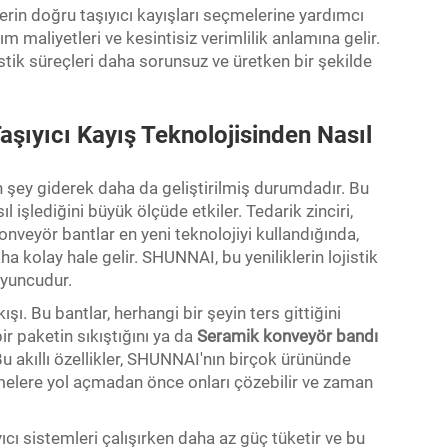
erin doğru taşıyıcı kayışları seçmelerine yardımcı
m maliyetleri ve kesintisiz verimlilik anlamına gelir.
stik süreçleri daha sorunsuz ve üretken bir şekilde
Taşıyıcı Kayış Teknolojisinden Nasıl
en şey giderek daha da geliştirilmiş durumdadır. Bu
sıl işlediğini büyük ölçüde etkiler. Tedarik zinciri,
nveyör bantlar en yeni teknolojiyi kullandığında,
a kolay hale gelir. SHUNNAI, bu yeniliklerin lojistik
oyuncudur.
ışı. Bu bantlar, herhangi bir şeyin ters gittiğini
ir paketin sıkıştığını ya da
Seramik konveyör bandı
u akıllı özellikler, SHUNNAI'nın birçok ürününde
kmelere yol açmadan önce onları çözebilir ve zaman
ıyıcı sistemleri çalışırken daha az güç tüketir ve bu