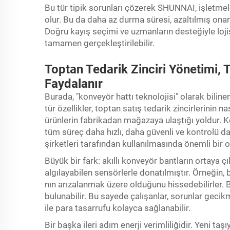
Bu tür tipik sorunları çözerek SHUNNAI, işletmel
olur. Bu da daha az durma süresi, azaltılmış onarı
Doğru kayış seçimi ve uzmanların desteğiyle loji
tamamen gerçekleştirilebilir.
Toptan Tedarik Zinciri Yönetimi, 
Faydalanır
Burada, "konveyör hattı teknolojisi" olarak bilin
tür özellikler, toptan satış tedarik zincirlerinin na
ürünlerin fabrikadan mağazaya ulaştığı yoldur. Ko
tüm süreç daha hızlı, daha güvenli ve kontrolü dah
şirketleri tarafından kullanılmasında önemli bir 
Büyük bir fark: akıllı konveyör bantların ortaya çık
algılayabilen sensörlerle donatılmıştır. Örneğin, b
nın arızalanmak üzere olduğunu hissedebilirler. B
bulunabilir. Bu sayede çalışanlar, sorunlar geci
ile para tasarrufu kolayca sağlanabilir.
Bir başka ileri adım enerji verimliliğidir. Yeni taş