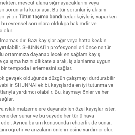
mekten, mevcut alana sığmayacaklarını veya
 sorunlarla karşılaşır. Bu tür sorunlar iş akışını
n iyi bir
Tütün taşıma bandı
tedarikçiyle iş yaparken
, bu evrensel sorunlara oldukça hakimdir ve
ı olur.
lmamasıdır. Bazı kayışlar ağır veya hatta keskin
yırtılabilir. SHUNNAI'in profesyonelleri önce ne tür
zorlu ortamınıza dayanabilecek en sağlam kayış
 çalışma hızını dikkate alarak, iş alanlarına uygun
i bir tempoda ilerlemesini sağlar.
çok gevşek olduğunda düzgün çalışmayı durdurabilir
bilir. SHUNNAI ekibi, kayışlarda en iyi tutunma ve
rıyla yardımcı olabilir. Bu, kaymayı önler ve her
sağlar.
a ıslak malzemelere dayanabilen özel kayışlar ister.
çenekler sunar ve bu sayede her türlü hava
der. Ayrıca bakım konusunda rehberlik de sunar,
ğını öğretir ve arızaların önlenmesine yardımcı olur.