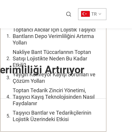
İçindekiler
TR
Toptancı Alıcılar İçin Lojistik Taşıyıcı
Bantların Depo Verimliliğini Artırma
Yolları
Nakliye Bant Tüccarlarının Toptan
Satışı Lojistikte Neden Bu Kadar
Etkili?
rimliliği Artırıyor
Yaygın Konveyör Kayışı Sorunları ve
Çözüm Yolları
Toptan Tedarik Zinciri Yönetimi,
Taşıyıcı Kayış Teknolojisinden Nasıl
Faydalanır
Taşıyıcı Bantlar ve Tedarikçilerinin
Lojistik Üzerindeki Etkisi