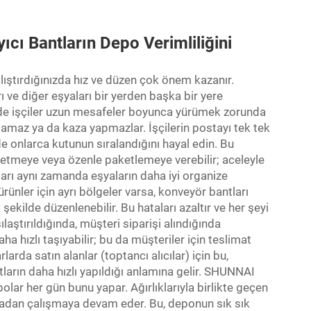
ıyıcı Bantların Depo Verimliliğini
ıştırdığınızda hız ve düzen çok önem kazanır.
ı ve diğer eşyaları bir yerden başka bir yere
ayede işçiler uzun mesafeler boyunca yürümek zorunda
lamaz ya da kaza yapmazlar. İşçilerin postayı tek tek
de onlarca kutunun sıralandığını hayal edin. Bu
ol etmeye veya özenle paketlemeye verebilir; aceleyle
rı aynı zamanda eşyaların daha iyi organize
rünler için ayrı bölgeler varsa, konveyör bantları
ekilde düzenlenebilir. Bu hataları azaltır ve her şeyi
ılaştırıldığında, müşteri siparişi alındığında
ha hızlı taşıyabilir; bu da müşteriler için teslimat
arda satın alanlar (toptancı alıcılar) için bu,
ların daha hızlı yapıldığı anlamına gelir. SHUNNAI
olar her gün bunu yapar. Ağırlıklarıyla birlikte geçen
adan çalışmaya devam eder. Bu, deponun sık sık