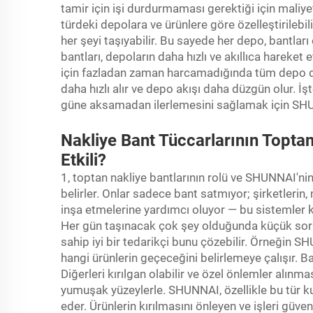
tamir için işi durdurmaması gerektiği için maliye
türdeki depolara ve ürünlere göre özelleştirilebi
her şeyi taşıyabilir. Bu sayede her depo, bantlar
bantları, depoların daha hızlı ve akıllıca hareket 
için fazladan zaman harcamadığında tüm depo daha 
daha hızlı alır ve depo akışı daha düzgün olur. İ
güne aksamadan ilerlemesini sağlamak için SHU
Nakliye Bant Tüccarlarının Toptan
Etkili?
1, toptan nakliye bantlarının rolü ve SHUNNAI'ni
belirler. Onlar sadece bant satmıyor; şirketlerin,
inşa etmelerine yardımcı oluyor — bu sistemler 
Her gün taşınacak çok şey olduğunda küçük soru
sahip iyi bir tedarikçi bunu çözebilir. Örneğin S
hangi ürünlerin geçeceğini belirlemeye çalışır. Ba
Diğerleri kırılgan olabilir ve özel önlemler alınma
yumuşak yüzeylerle. SHUNNAI, özellikle bu tür ku
eder. Ürünlerin kırılmasını önleyen ve işleri güven