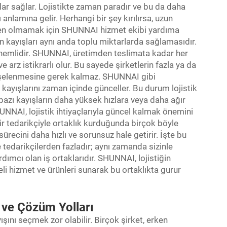
lar sağlar. Lojistikte zaman paradır ve bu da daha
anlamına gelir. Herhangi bir şey kırılırsa, uzun
den olmamak için SHUNNAI hizmet ekibi yardıma
n kayışları aynı anda toplu miktarlarda sağlamasıdır.
k önemlidir. SHUNNAI, üretimden teslimata kadar her
 arz istikrarlı olur. Bu sayede şirketlerin fazla ya da
işelenmesine gerek kalmaz. SHUNNAI gibi
e kayışlarını zaman içinde günceller. Bu durum lojistik
, bazı kayışların daha yüksek hızlara veya daha ağır
HUNNAI, lojistik ihtiyaçlarıyla güncel kalmak önemini
 bir tedarikçiyle ortaklık kurduğunda birçok böyle
recini daha hızlı ve sorunsuz hale getirir. İşte bu
e tedarikçilerden fazladır; aynı zamanda sizinle
dımcı olan iş ortaklarıdır. SHUNNAI, lojistiğin
teli hizmet ve ürünleri sunarak bu ortaklıkta gurur
 ve Çözüm Yolları
ışını seçmek zor olabilir. Birçok şirket, erken