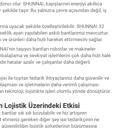
dımcı olur. SHUNNAI, kayışlarının enerjiyi akıllıca
r şekilde taşır. Bu yalnızca çevre açısından değil, iş
arına uyacak şekilde özelleştirilebilir. SHUNNAI 32
klik ayarı yapılabilen askılı bantlarımız mevcuttur.
ı ve ürünleri daha hızlı hareket ettirmesini sağlar.
I'nin taşıyıcı bantları robotlar ve makineler
balajlama ve sevkiyat işlemlerini çok daha hızlı hale
inde hatalar azalır ve çalışanlar daha değerli
si ile toptan tedarik ihtiyaçlarınız daha güvenilir ve
ı ulaşması ve işletmelerin daha verimli çalışması
n teknoloji, lojistikte işleri olumlu yönde dönüştürür.
n Lojistik Üzerindeki Etkisi
antlar sık sık bozulabilir ve hız artışının
t etmeniz gereken diğer şey ise tedarikçinin ne
güvenilirliğin lojistik şirketlerinin büyümesine