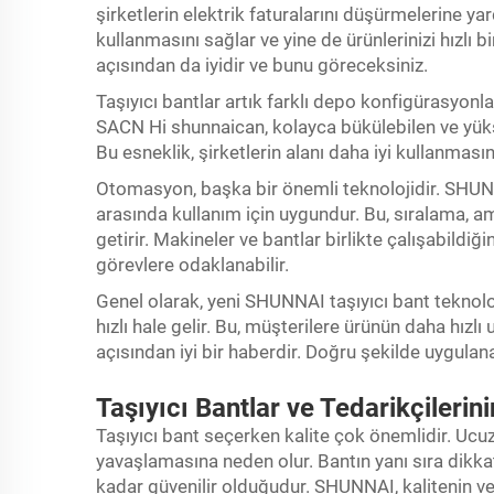
şirketlerin elektrik faturalarını düşürmelerine yar
kullanmasını sağlar ve yine de ürünlerinizi hızlı bi
açısından da iyidir ve bunu göreceksiniz.
Taşıyıcı bantlar artık farklı depo konfigürasyonl
SACN Hi shunnaican, kolayca bükülebilen ve yükse
Bu esneklik, şirketlerin alanı daha iyi kullanmasın
Otomasyon, başka bir önemli teknolojidir. SHUNNA
arasında kullanım için uygundur. Bu, sıralama, am
getirir. Makineler ve bantlar birlikte çalışabildiğ
görevlere odaklanabilir.
Genel olarak, yeni SHUNNAI taşıyıcı bant teknoloji
hızlı hale gelir. Bu, müşterilere ürünün daha hızl
açısından iyi bir haberdir. Doğru şekilde uygulana
Taşıyıcı Bantlar ve Tedarikçilerini
Taşıyıcı bant seçerken kalite çok önemlidir. Ucuz b
yavaşlamasına neden olur. Bantın yanı sıra dikka
kadar güvenilir olduğudur. SHUNNAI, kalitenin ve 