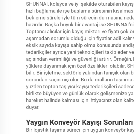
SHUNNAI, kolayca ve iyi şekilde oturabilen kayış
hızlı bağlama ile işe başlama süresinin kısalması 
bekleme süreleriyle tüm sürecin durmasına ne
hazırdır. Başka büyük bir avantaj ise SHUNNAI'ni
Toptancı alıcılar için kayış miktarı ve fiyatı ço
aşamadan sorumlu olduğu için fiyatlar adil kalır ve
eksik sayıda kayışa sahip olma konusunda end
tedarikçiler ayrıca yeni teknolojileri takip eder v
açısından verimliliği ve güvenliği artırır. Örneğin
yüklere dayanmak için özel özellikleri olabilir. S
bilir. Bir işletme, sektörle yakından tanışık olan
sorundan kaçınmış olur. Bu da malların taşınma sü
yüzden toptan taşıyıcı kayışı tedarikçileri sadec
birlikte büyüyen ve günlük olarak gelişmenize yar
hareket halinde kalması için ihtiyacınız olan kali
duyar.
Yaygın Konveyör Kayışı Sorunları
Bir lojistik taşıma süreci için uygun konveyör kay