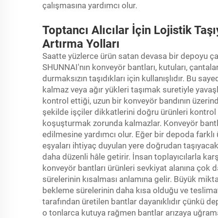
çalışmasına yardımcı olur.
Toptancı Alıcılar İçin Lojistik Taş
Artırma Yolları
Saatte yüzlerce ürün satan devasa bir depoyu çal
SHUNNAI'nın konveyör bantları, kutuları, çantalar
durmaksızın taşıdıkları için kullanışlıdır. Bu s
kalmaz veya ağır yükleri taşımak suretiyle yavaş
kontrol ettiği, uzun bir konveyör bandının üzerin
şekilde işçiler dikkatlerini doğru ürünleri kontr
koşuşturmak zorunda kalmazlar. Konveyör bantla
edilmesine yardımcı olur. Eğer bir depoda farklı ü
eşyaları ihtiyaç duyulan yere doğrudan taşıyacak ş
daha düzenli hâle getirir. İnsan toplayıcılarla karş
konveyör bantları ürünleri sevkiyat alanına çok da
sürelerinin kısalması anlamına gelir. Büyük miktarl
bekleme sürelerinin daha kısa olduğu ve teslimat
tarafından üretilen bantlar dayanıklıdır çünkü dep
o tonlarca kutuya rağmen bantlar arızaya uğram