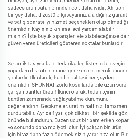
Dinleyen, aynı zamanda öneriler sunan bir üretici,
sadece ürün satan birinden çok daha iyidir. Ah, son
bir şey daha: dizüstü bilgisayarınızla aldığınız garanti
ve satış sonrası iyi hizmet seçenekleri olup olmadığı
önemlidir. Kayışınız kırılırsa, acil yardım alabilir
misiniz? İşte büyük siparişleri ele alabileceğinize dair
güven veren üreticileri gösteren noktalar bunlardır.
Seramik taşıyıcı bant tedarikçileri listesinden seçim
yaparken dikkate almanız gereken en önemli unsurlar
şunlardır. İlk olarak, bandın kalitesi her şeyden
önemlidir. SHUNNAI, zorlu koşullarda bile uzun süre
çalışan bantlar üretir! İkinci olarak, tedarikçinin
bantları zamanında sağlayabilme durumunu
değerlendirin. Gecikmeler, üretim hattınızı tamamen
durdurabilir. Ayrıca fiyatı çok dikkatli bir şekilde göz
önünde bulundurun. Bazen ucuz bir bant erken kopar
ve sonunda daha maliyetli olur. İyi çalışan bir ürün
için biraz daha fazla ödemek sizin yararınıza olur. Bir