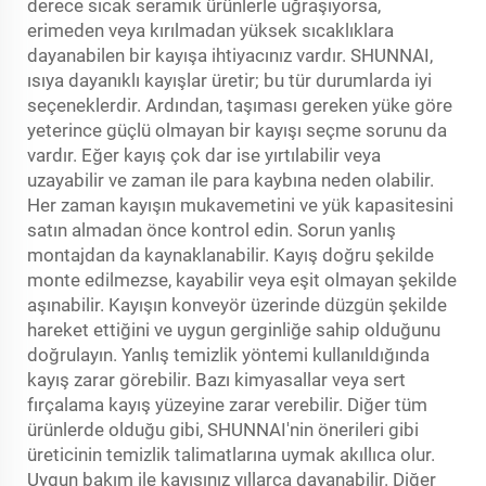
derece sıcak seramik ürünlerle uğraşıyorsa,
erimeden veya kırılmadan yüksek sıcaklıklara
dayanabilen bir kayışa ihtiyacınız vardır. SHUNNAI,
ısıya dayanıklı kayışlar üretir; bu tür durumlarda iyi
seçeneklerdir. Ardından, taşıması gereken yüke göre
yeterince güçlü olmayan bir kayışı seçme sorunu da
vardır. Eğer kayış çok dar ise yırtılabilir veya
uzayabilir ve zaman ile para kaybına neden olabilir.
Her zaman kayışın mukavemetini ve yük kapasitesini
satın almadan önce kontrol edin. Sorun yanlış
montajdan da kaynaklanabilir. Kayış doğru şekilde
monte edilmezse, kayabilir veya eşit olmayan şekilde
aşınabilir. Kayışın konveyör üzerinde düzgün şekilde
hareket ettiğini ve uygun gerginliğe sahip olduğunu
doğrulayın. Yanlış temizlik yöntemi kullanıldığında
kayış zarar görebilir. Bazı kimyasallar veya sert
fırçalama kayış yüzeyine zarar verebilir. Diğer tüm
ürünlerde olduğu gibi, SHUNNAI'nin önerileri gibi
üreticinin temizlik talimatlarına uymak akıllıca olur.
Uygun bakım ile kayışınız yıllarca dayanabilir. Diğer