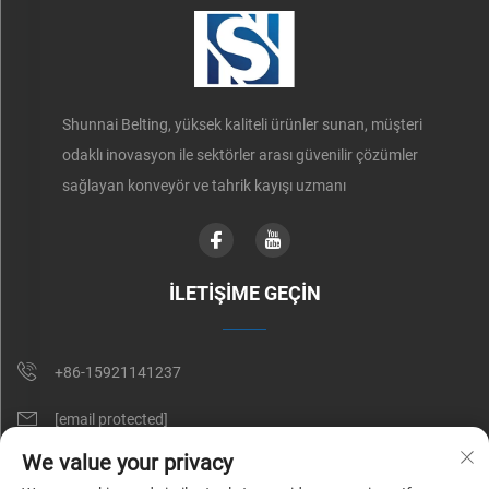
Shunnai Belting, yüksek kaliteli ürünler sunan, müşteri
odaklı inovasyon ile sektörler arası güvenilir çözümler
sağlayan konveyör ve tahrik kayışı uzmanı
İLETIŞIME GEÇIN
+86-15921141237
[email protected]
We value your privacy
RM 602, NO. 1509, CAOAN YOLU, ŞANGAY, ÇİN