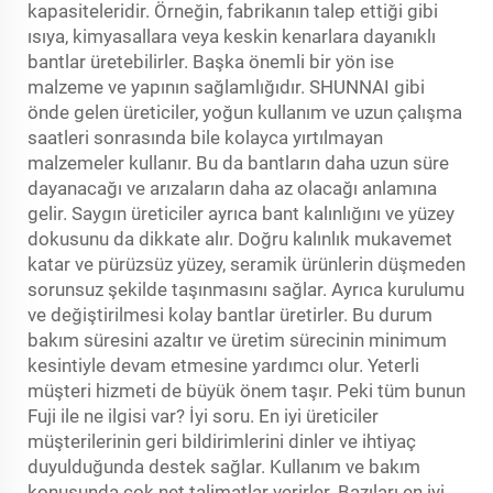
kapasiteleridir. Örneğin, fabrikanın talep ettiği gibi
ısıya, kimyasallara veya keskin kenarlara dayanıklı
bantlar üretebilirler. Başka önemli bir yön ise
malzeme ve yapının sağlamlığıdır. SHUNNAI gibi
önde gelen üreticiler, yoğun kullanım ve uzun çalışma
saatleri sonrasında bile kolayca yırtılmayan
malzemeler kullanır. Bu da bantların daha uzun süre
dayanacağı ve arızaların daha az olacağı anlamına
gelir. Saygın üreticiler ayrıca bant kalınlığını ve yüzey
dokusunu da dikkate alır. Doğru kalınlık mukavemet
katar ve pürüzsüz yüzey, seramik ürünlerin düşmeden
sorunsuz şekilde taşınmasını sağlar. Ayrıca kurulumu
ve değiştirilmesi kolay bantlar üretirler. Bu durum
bakım süresini azaltır ve üretim sürecinin minimum
kesintiyle devam etmesine yardımcı olur. Yeterli
müşteri hizmeti de büyük önem taşır. Peki tüm bunun
Fuji ile ne ilgisi var? İyi soru. En iyi üreticiler
müşterilerinin geri bildirimlerini dinler ve ihtiyaç
duyulduğunda destek sağlar. Kullanım ve bakım
konusunda çok net talimatlar verirler. Bazıları en iyi