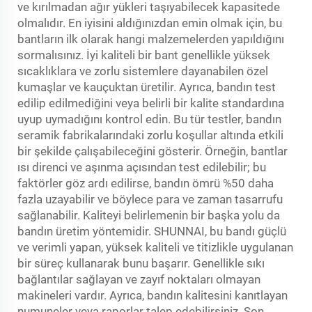
ve kırılmadan ağır yükleri taşıyabilecek kapasitede
olmalıdır. En iyisini aldığınızdan emin olmak için, bu
bantların ilk olarak hangi malzemelerden yapıldığını
sormalısınız. İyi kaliteli bir bant genellikle yüksek
sıcaklıklara ve zorlu sistemlere dayanabilen özel
kumaşlar ve kauçuktan üretilir. Ayrıca, bandın test
edilip edilmediğini veya belirli bir kalite standardına
uyup uymadığını kontrol edin. Bu tür testler, bandın
seramik fabrikalarındaki zorlu koşullar altında etkili
bir şekilde çalışabileceğini gösterir. Örneğin, bantlar
ısı direnci ve aşınma açısından test edilebilir; bu
faktörler göz ardı edilirse, bandın ömrü %50 daha
fazla uzayabilir ve böylece para ve zaman tasarrufu
sağlanabilir. Kaliteyi belirlemenin bir başka yolu da
bandın üretim yöntemidir. SHUNNAI, bu bandı güçlü
ve verimli yapan, yüksek kaliteli ve titizlikle uygulanan
bir süreç kullanarak bunu başarır. Genellikle sıkı
bağlantılar sağlayan ve zayıf noktaları olmayan
makineleri vardır. Ayrıca, bandın kalitesini kanıtlayan
numuneler veya raporlar talep edebilirsiniz. Son