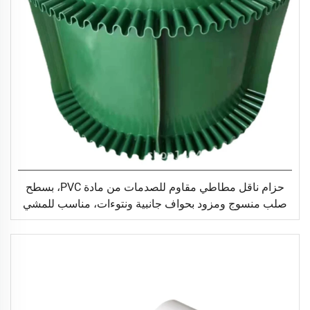
حزام ناقل مطاطي مقاوم للصدمات من مادة PVC، بسطح
صلب منسوج ومزود بحواف جانبية ونتوءات، مناسب للمشي
والجري على أجهزة المشي