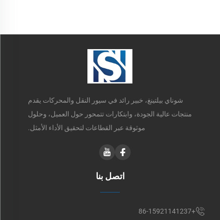
شوناي بيلتينغ، خبير رائد في سيور النقل والمحركات يقدم
منتجات عالية الجودة، وابتكارات تتمحور حول العميل، وحلول
موثوقة عبر القطاعات لتحقيق الأداء الأمثل.
اتصل بنا
+86-15921141237