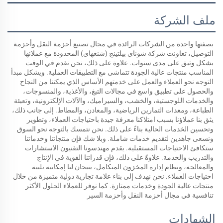
ملف الشركة
بصفتها واحدة من الشركات الرائدة في مجال تصنيع أحزمة النقل وأحزمة 
التوصيل، تعاونت شركة شوناي بيلتينج (شنغهاي) المحدودة مع عملائها 
بشكل وثيق على مدى سنوات. علاوة على ذلك، نحن نقدم في الوقت 
المناسب منتجات عالية الجودة تتماشى مع التطبيقات العملية. ويشكل مبدأ 
التوجه نحو العملاء والعمل على خدمتهم الأساس الذي يمكننا من النجاح 
والحصول على تطبيق واسع في مجالات التبغ، والأغذية، والمنسوجات، 
والخدمات اللوجستية، والخشب، والسيراميك، والآلات الإلكترونية، وتعبئة 
الطباعة، ومعدات التمارين الرياضية، والمعادن، والمطاط. إلى جانب ذلك، 
يثق بنا عملاؤنا بسبب امتلاكنا معرفة جيدة باحتياجات العملاء، وتطوير 
وتحسين الخدمات الحالية بناءً على ذلك. نحن نتمسك بالتوجه نحو السوق 
ونسعى جاهدين لتقديم خدمات شاملة. وبلا شك فإن منتجاتنا وخدماتنا 
ستكافئ الاحتياجات المستقبلية. يقدم مهندسونا التقنيون الاستشارات 
والتدريب والخدمة. علاوةً على ذلك، فإن قدراتنا القوية في الإنتاج 
والمعالجة، ونظام إدارة المخزون المتكامل، يتيحان لنا إمكانية تلبية 
احتياجات العملاء. نحن نهدف إلى بناء علامة تجارية دولية متميزة من خلال 
منتجات عالية الجودة وخدمات ممتازة. كما نوفر للعملاء الحلول الأكثر 
تنافسية في مجال أحزمة النقل وأحزمة السير 
الشهادات