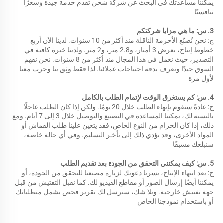
يمكننا مساعدتك في البحث عن شركة شحن تقدم خدمة جيدة وسعرًا 
تنافسيًا 
3. س: ما هي مزايا شركتكم 
ج: نحن نُصنّع الأحزمة الناقلة منذ أكثر من 10 سنوات. لدينا الآن أربع 
خطوط إنتاج، بعرض 3 أمتار، و2.8 متر، و2 متر. ولدينا خبرة كافية في 
التصدير، حيث نعمل في هذا المجال منذ أكثر من 8 سنوات. نحن نفهم 
السوق جيدًا ونعرف بدقة احتياجات عملائنا. لذا فقط وثِق بنا وجرب معنا 
لأول مرة 
4. س: كم يستغرق الوقت لإتمام الطلب بالكامل 
ج: عادةً سنقوم بإنهاء الطلب خلال 20 يومًا. ولكن إذا كان الطلب عاجلًا 
بالنسبة لك، يمكننا المساعدة في التصنيع والتوصيل خلال 3 إلى 7 أيام. ومع 
ذلك، إذا كان الحزام من النوع الخاص، فقد يتعين علينا طلب القماش أو 
المواد الأخرى، وقد يؤدي ذلك إلى تأخير التسليم. وفي أي حالة خاصة، 
سنبلغك مسبقًا 
5. س: كيف يمكنني التحقق من الجودة بعد تقديم الطلب 
ج: بعد انتهاء الإنتاج، يسرنا دعوتك لزيارة مصنعنا للتحقق من الجودة، أو 
يمكننا أيضًا إرسال الصور أو مقاطع الفيديو لك. كما نقبل التفتيش من قبل 
جهة تفتيش خارجية. وبلا شك، سنرسل لك تقرير فحص يشمل متطلباتك 
أو باستخدام نموذجنا الخاص 