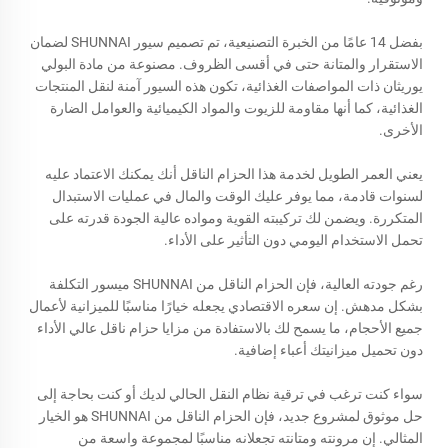
بفضل 14 عامًا من الخبرة التصنيعية، تم تصميم سيور SHUNNAI لضمان
الاستقرار والمتانة حتى في أقسى الظروف. مصنوعة من مادة البولي
يوريثان ذات المواصفات الغذائية، تكون هذه السيور آمنة لنقل المنتجات
الغذائية، كما أنها مقاومة للزيوت والمواد الكيميائية والعوامل الضارة
الأخرى.
يعني العمر الطويل لخدمة هذا الحزام الناقل أنك يمكنك الاعتماد عليه
لسنوات قادمة، مما يوفر عليك الوقت والمال في عمليات الاستبدال
المتكررة. ويضمن لك تركيبته القوية ومواده عالية الجودة قدرته على
تحمل الاستخدام اليومي دون التأثير على الأداء.
رغم جودته العالية، فإن الحزام الناقل من SHUNNAI ميسور التكلفة
بشكل مدهش. إن سعره الاقتصادي يجعله خيارًا مناسبًا للميزانية لأعمال
جميع الأحجام، ما يسمح لك بالاستفادة من مزايا حزام ناقل عالي الأداء
دون تحميل ميزانيتك أعباء إضافية.
سواء كنت ترغب في ترقية نظام النقل الحالي لديك أو كنت بحاجة إلى
حل موثوق لمشروع جديد، فإن الحزام الناقل من SHUNNAI هو الخيار
المثالي. إن مرونته ومتانته تجعلانه مناسبًا لمجموعة واسعة من