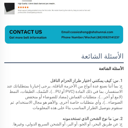
الأسئلة الشائعة
الأسئلة الشائعة 
1. س: كيف يمكنني اختيار طراز الحزام الناقل 
ج: بما أننا نصنع عدة أنواع من الأحزمة الناقلة، يرجى إخبارنا بمتطلباتك عند 
الاستفسار، بما في ذلك المادة (PVC أو PU...)، السُمك، الطبقات، النمط 
(لامع أو آخر...)، متطلبات القماش (مضاد للضوضاء أو منخفض 
الضوضاء...)، وأي متطلبات خاصة أخرى. والأهم هو مجال الاستخدام. ثم 
سنقوم بتوصيل الطراز المناسب بناءً على هذه المعلومات 
2. س: ما نوع الشحن الذي تستخدمونه 
ج: عن طريق البحر، أو الجو، أو البر، أو الشحن السريع الدولي، وغيرها. 