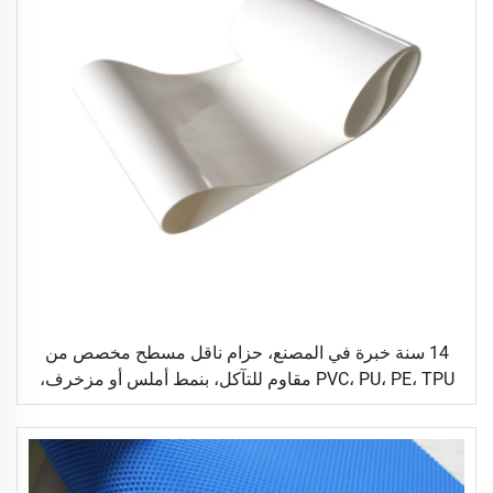
14 سنة خبرة في المصنع، حزام ناقل مسطح مخصص من
PVC، PU، PE، TPU مقاوم للتآكل، بنمط أملس أو مزخرف،
مناسب للنقل اللوجستي والصناعات الغذائية والسيراميك
والصناعات العامة