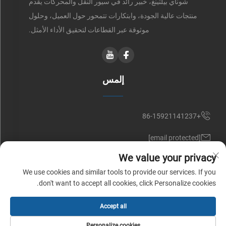
شوناي بيلتينغ، خبير رائد في سيور النقل والمحركات يقدم
منتجات عالية الجودة، وابتكارات تتمحور حول العميل، وحلول
موثوقة عبر القطاعات لتحقيق الأداء الأمثل.
إلمس
+86-15921141237
[email protected]
We value your privacy
RM 602, NO. 1509, CAOAN ROAD, SHANGHAI, CHINA
We use cookies and similar tools to provide our services. If you
don't want to accept all cookies, click Personalize cookies.
حقوق النشر © شركة شوناي للسيور (شنغهاي) المحدودة. جميع الحقوق
Accept all
محفوظة |
سياسة الخصوصية
Personalize cookies