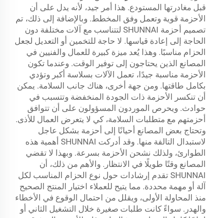
قبل مغادرتها المستودع. هذا أمر جيد، لأنه يدل على أن
الأحزمة قوية وتعمل وفق المخطط. وبالإضافة إلى ذلك، تم
تصميم أحزمة SHUNNAI لتتناسب مع آلات مختلفة دون
الحاجة إلى إعادة قياسها. لا حاجة للتخمين أو التعديل لجعل
الحزام مناسبًا. وهذا يُعد ميزة كبيرة للعمال والفنيين في
المصانع الذين يحتاجون إلى توفير الوقت. وعندما تكون
الأحزمة مناسبة جيدًا، تعمل الآلات بسلاسة أكبر وتؤدي
بكامل طاقتها. ومن جهة أخرى، هناك جانب السلامة. يمكن
أن تنكسر الأحزمة ذات الجودة المنخفضة وتتسبب في
حوادث. ويحرص الموردون المسؤولون على أن تتوافق
أحزمتهم مع متطلبات السلامة، كي لا يتعرض العمال للأذى.
وتحتاج بعض المصانع أحيانًا إلى أحزمة بشكل عاجل
لاستبدال التالفة منها. وقد أدركت SHUNNAI أهمية هذه
الطوارئ، ولذلك نشحن الأحزمة بسرعة. وبهذا لا تقضي
المصانع وقتًا طويلًا في الانتظار. والأهم من ذلك، أن
SHUNNAI تقدم إرشادات حول نوع الحزام المناسب لكل
آلة أو مهمة محددة. مما يتيح للعملاء اختيار المنتج الصحيح
منذ المحاولة الأولى، ويقلل من احتمال الوقوع في الأخطاء
والهدر. سواءً كانت طلبات صغيرة خلال التشغيل الثاني أو