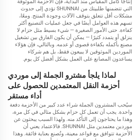
إنتاجًا كامل المقياس منذ البداية، فإن الأحزمة الموثوقة
التي تتضمنها طلبيتك من SHUNNAI تؤدي إلى حدوث
مشكلات أقل تتعلق بتوقف الآلات وجودة المنتج. ومعًا،
تسهم هذه العوامل أيضًا في جعل عمليات التصنيع أكثر
كفاءة. حتى الأمور الصغيرة — شيء بسيط مثل حزام لا
ينزلق أو يتمدد كثيرًا — يمكن أن يكون الفارق بين تشغيل
مصنع بأكمله بكفاءة قصوى أو عدمه. وبالتالي، فإن هؤلاء
الموردين الموثوقين لا يبيعون فقط، بل هم شركاء
يساعدون المصانع على العمل بشكل أفضل كل يوم.
لماذا يلجأ مشترو الجملة إلى موردي
أحزمة النقل المعتمدين للحصول على
أداء مستقر
سيُحب المشترون الجملة شراء عدد كبير من الأحزمة دفعة
واحدة. يجب أن تعمل كل حزام بشكل مثالي في كل مرة،
وهذا ما يحتاجون إلى التأكد منه. ولهذا السبب يبحثون عن
موردين معتمدين مثل SHUNNAI. فالاعتماد يعني أن
الأحزمة تتوافق مع قواعد معينة، وتُصنع بعناية فائقة. وهذا