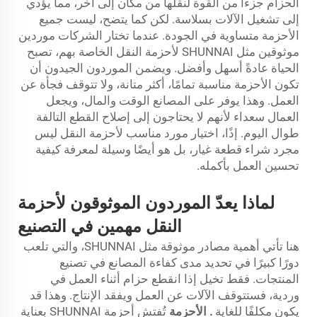
الحزام جزءًا من القوة لنقلها من مكان إلى آخر، مما يؤدي
إلى تشغيل الآلات بسلاسة. لكن كما يتضح، ليست جميع
الأحزمة متساوية في الجودة. عندما تختار الشركات موردين
موثوقين مثل SHUNNAI لأحزمة النقل الخاصة بهم، تصبح
الحياة عادةً أسهل وأفضل. ويضمن الموردون الجيدون أن
تكون الأحزمة مناسبة تمامًا، أكثر متانة، ولا تتوقف فجأة عن
العمل. وهذا يوفر على المصانع الوقت والمال، ويجعل
العمال سعداء لأنهم لا يحتاجون إلى إصلاح القطع التالفة
طوال اليوم. إذًا، اختيار مورد مناسب لأحزمة النقل ليس
مجرد شراء قطعة غيار، بل هو أيضًا وسيلة لمعرفة كيفية
تحسين العمل بأكمله.
لماذا يعدّ الموردون الموثوقون لأحزمة
النقل مهمين في التصنيع
هنا تأتي أهمية مصادر موثوقة مثل SHUNNAI، والتي تلعب
دورًا كبيرًا في تحديد مدى كفاءة المصانع في تصنيع
المنتجات. فقط تخيل إذا انقطع حزام أثناء العمل في
وردية، فستتوقف الآلات عن العمل ويفقد الإنتاج. وهذا قد
يكون مكلفًا للغاية
.
الأحزمة
تُفتش أحزمة SHUNNAI بعناية