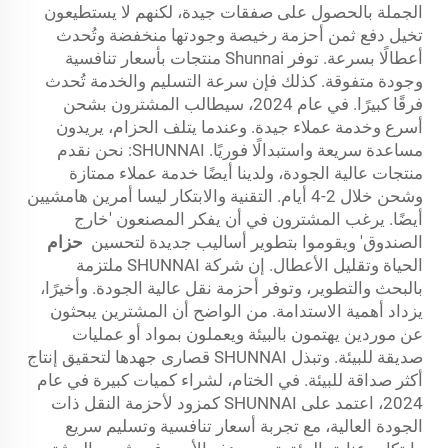
الجملة بالحصول على صفقات جيدة، لكنهم لا يستطيعون
تخيل دفع ثمن أحزمة رخيصة وجودتها منخفضة وتُحدث
أعطالًا بسرعة. توفر Shunnai منتجات بأسعار تنافسية
وجودة متفوقة. كذلك فإن سرعة التسليم والخدمة تُحدث
فرقًا كبيرًا. في عام 2024، سيطالب المشترون بشحن
أسرع وخدمة عملاء جيدة. وعندما يتلف الحزام، يريدون
مساعدة سريعة واستبدالًا فوريًا. SHUNNAI: نحن نقدم
منتجات عالية الجودة، ولدينا أيضًا خدمة عملاء ممتازة
وشحن خلال 2-4 أيام. التقنية والابتكار ليسا أمرين هامشيين
أيضًا. يرغب المشترون في أن يفكر المصنعون 'خارج
الصندوق' ويقوموا بتطوير أساليب جديدة لتحسين
حزام
الحياة وتقليل الأعطال. إن شركة SHUNNAI ملتزمة
بالبحث والتطوير، وتوفر أحزمة نقل عالية الجودة. وأخيرًا،
يزداد أهمية الاستدامة. من الواضح أن المشترين يبحثون
عن موردين يهتمون بالبيئة ويعملون بمواد أو عمليات
صديقة للبيئة. وتبذل SHUNNAI قصارى جهدها لتحقيق إنتاج
أكثر صداقة للبيئة. في الختام، لشراء كميات كبيرة في عام
2024، اعتمد على SHUNNAI كمزود لأحزمة النقل ذات
الجودة العالية، مع تجربة أسعار تنافسية وتسليم سريع