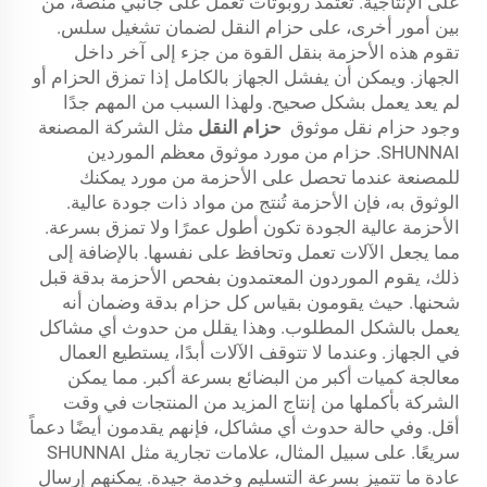
على الإنتاجية. تعتمد روبوتات تعمل على جانبي منصة، من
بين أمور أخرى، على حزام النقل لضمان تشغيل سلس.
تقوم هذه الأحزمة بنقل القوة من جزء إلى آخر داخل
الجهاز. ويمكن أن يفشل الجهاز بالكامل إذا تمزق الحزام أو
لم يعد يعمل بشكل صحيح. ولهذا السبب من المهم جدًا
وجود حزام نقل موثوق
حزام النقل
مثل الشركة المصنعة
SHUNNAI. حزام من مورد موثوق معظم الموردين
للمصنعة عندما تحصل على الأحزمة من مورد يمكنك
الوثوق به، فإن الأحزمة تُنتج من مواد ذات جودة عالية.
الأحزمة عالية الجودة تكون أطول عمرًا ولا تمزق بسرعة.
مما يجعل الآلات تعمل وتحافظ على نفسها. بالإضافة إلى
ذلك، يقوم الموردون المعتمدون بفحص الأحزمة بدقة قبل
شحنها. حيث يقومون بقياس كل حزام بدقة وضمان أنه
يعمل بالشكل المطلوب. وهذا يقلل من حدوث أي مشاكل
في الجهاز. وعندما لا تتوقف الآلات أبدًا، يستطيع العمال
معالجة كميات أكبر من البضائع بسرعة أكبر. مما يمكن
الشركة بأكملها من إنتاج المزيد من المنتجات في وقت
أقل. وفي حالة حدوث أي مشاكل، فإنهم يقدمون أيضًا دعماً
سريعًا. على سبيل المثال، علامات تجارية مثل SHUNNAI
عادة ما تتميز بسرعة التسليم وخدمة جيدة. يمكنهم إرسال