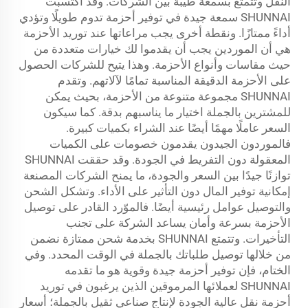
النقل وتتمتع بسمعة طيبة بين الشركات. وقد اكتسبت
SHUNNAI سمعة جيدة في توفير أحزمة تدوم طويلًا وتؤدي
أداءً ممتازًا. ونقطة أخرى يجب مراعاتها عند توريد الأحزمة
هي أن الموردين يجب أن يقدموا لك خيارات متعددة من
حيث مقاسات وأنواع الأحزمة. وهذا يتيح للشركات الحصول
على الأحزمة الدقيقة المناسبة تمامًا لآلاتهم. وتقدم
SHUNNAI مجموعة متنوعة من الأحزمة، بحيث يمكن
للمشترين بالجملة اختيار ما يناسبهم بدقة. كما سيكون
السعر عاملًا مهمًا أيضًا عند الشراء بكميات كبيرة.
فالموردون الجيدون يقدمون خصومات على الكميات
المعقولة دون التفريط في الجودة. وقد حققت SHUNNAI
توازنًا جيدًا بين السعر والجودة، ما يمنح الشركات المصنعة
إمكانية توفير المال دون التأثير على الأداء. وتشكل الشحن
والتوصيل عوامل رئيسية أيضًا. فالموّرد القادر على توصيل
الأحزمة بسرعة وأمان يساعد الشركة على تجنب
التأخيرات. وتتمتع SHUNNAI بخدمة شحن ممتازة نضمن
من خلالها توصيل طلباتك بالجملة في الوقت المحدد. وفي
الختام، فإن توفير أحزمة جيدة وقوية هو ما تقدمه
SHUNNAI لعملائها المرموقين الذين يرغبون في توريد
أحزمة نقل عالية الجودة لإنتاج صناعي ثقيل بالجملة؛ أسعار