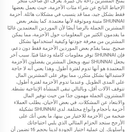
يمنح المشترين راحة بال كبيرة. يعرف أي صاحب متجر
الإحباط الناتج عن شراء مئات الأحزمة، حيث يعمل بعضها
فقط بشكل جيد، مما قد يتسبب في مشكلات هائلة. أحزمة
SHUNNAI متينة وموثوقة لأنها معتمدة. كما يشعر بعض
المشترين الجملة بالرضا أيضًا لأن الموردين المعتمدين غالبًا
ما يقدمون الكثير من المعلومات حول الأحزمة، مما يمكن
المشترين من معرفة جودتها وكيفية استخدامها بشكل
صحيح. بينما يقدّم بعض الموردين الأحزمة فقط دون دعم،
فإن SHUNNAI توفر معلومات كاملة ودعمًا فنيًا. سبب آخر
يجعل SHUNNAI تبيع، ويجعل المشترين يفضلون الأحزمة
المعتمدة هو أنها تدوم لفترة أطول. وهذا يعني أنه لا حاجة
لاستبدالها بشكل متكرر، مما يوفر على المشترين المال
على المدى الطويل. وعندما تدوم الأحزمة لفترة أطول،
تتوقف الآلات أقل، وبالتالي تبقى المنشأة الإنتاجية نشطة.
المشترون الجملة مهمون جدًا من حيث توفير المال
والابتعاد عن المشكلات. في بعض الأحيان، يطلب العملاء
أحزمة بأحجام وأنواع مختلفة. لدى SHUNNAI تشكيلة
ضخمة من الأحزمة للاختيار من بينها، ما يعني أنك على
الأرجح ستجد الحزام المثالي الذي يلبي احتياجاتك
وأسلوبك. إن عملية اختبار الجودة لدينا بحجم t6 تضمن أن