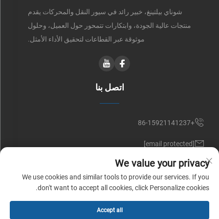
شوناي بيلتينغ، خبير رائد في سيور النقل والمحركات يقدم
منتجات عالية الجودة، وابتكارات تتمحور حول العميل، وحلول
موثوقة عبر القطاعات لتحقيق الأداء الأمثل.
اتصل بنا
+86-15921141237
[email protected]
We value your privacy
RM 602, NO. 1509, CAOAN ROAD, SHANGHAI, CHINA
We use cookies and similar tools to provide our services. If you
don't want to accept all cookies, click Personalize cookies.
حقوق النشر © شركة شوناي للسيور (شنغهاي) المحدودة. جميع الحقوق
Accept all
محفوظة |
سياسة الخصوصية