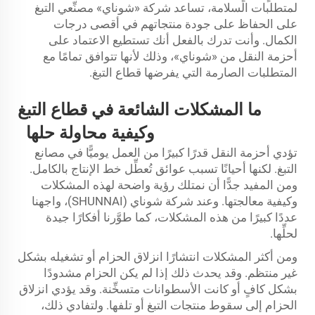
لمتطلبات السلامة، تساعد شركة «شوناي» مصنِّعي التبغ
على الحفاظ على جودة منتجاتهم في أقصى درجات
الكمال. وأنت تدرك بالفعل أنك تستطيع الاعتماد على
أحزمة النقل من «شوناي»، وذلك لأنها تتوافق تمامًا مع
المتطلبات الصارمة التي يفرضها قطاع التبغ.
ما المشكلات الشائعة في قطاع التبغ
وكيفية محاولة حلها
تؤدي أحزمة النقل قدرًا كبيرًا من العمل يوميًّا في مصانع
التبغ. لكنها أحيانًا تسبب عوائق تُعطِّل خط الإنتاج بالكامل.
ومن المفيد جدًّا أن نمتلك رؤية واضحة لهذه المشكلات
وكيفية معالجتها. وعند شركة شوناي (SHUNNAI)، واجهنا
عددًا كبيرًا من هذه المشكلات، كما طوَّرنا أفكارًا جيدة
لحلِّها.
ومن أكثر المشكلات انتشارًا انزلاق الحزام أو تشغيله بشكل
غير منتظم. وقد يحدث ذلك إذا لم يكن الحزام مشدودًا
بشكل كافٍ أو كانت الأسطوانات متسخِّنة. وقد يؤدي انزلاق
الحزام إلى سقوط منتجات التبغ أو تلفها. ولتفادي ذلك،