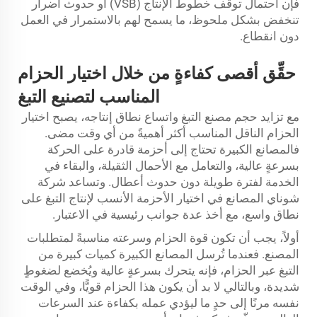
فإن احتمال توقُّف خطوط الإنتاج (VSB) أو حدوث أضرار
تنخفض بشكل ملحوظ، ما يسمح لهم بالاستمرار في العمل
دون انقطاع.
حقِّق أقصى كفاءةٍ من خلال اختيار الحزام
المناسب لتصنيع التبغ
مع تزايد حجم مصنع التبغ واتساع نطاق إنتاجه، يصبح اختيار
الحزام الناقل المناسب أكثر أهميةً من أي وقت مضى.
فالمصانع الكبيرة تحتاج إلى أحزمة قادرة على الحركة
بسرعةٍ عالية، والتعامل مع الأحمال الثقيلة، والبقاء في
الخدمة لفترة طويلة دون حدوث أعطال. وتساعد شركة
شوناي المصانع في اختيار الأحزمة الأنسب لإنتاج التبغ على
نطاق واسع، مع أخذ عدة جوانب رئيسية في الاعتبار.
أولاً، يجب أن تكون قوة الحزام وسرعته مناسبةً لمتطلبات
المصنع. فعندما تُرسل المصانع الكبيرة كميات كبيرة من
التبغ عبر الحزام، فإنه يتحرك بسرعةٍ عالية ويُخضع لضغوطٍ
شديدة، وبالتالي لا بد أن يكون هذا الحزام قويًّا، وفي الوقت
نفسه مرنًا إلى حدٍ ما ليؤدي عمله بكفاءة عند السرعات