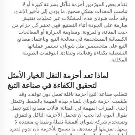
تقدّم بعض المورّدين أحزمة تتآكل بسرعة كبيرة أو لا
تناسب المعدات بشكلٍ صحيح، ما يؤدي إلى تأخير الإنتاج.
وقد حلّت شوناي هذه المشكلات عبر عمليات تفتيش
صارمة على الجودة أثناء التصنيع. فهي تختبر كل حزام من
حيث المتانة، والمرونة، ومقاومة الحرارة أو المعالجات
الكيميائية المستخدمة في معالجة التبغ. وباعتماد مصانع
التبغ على متخصصين مثل شوناي، تستمر عملياتها
التشغيلية بكفاءة وفعالية، وتتفادى التوقفات الطويلة
المكلفة.
لماذا تعد أحزمة النقل الخيار الأمثل
لتحقيق الكفاءة في صناعة التبغ
تتطلب صناعة التبغ أحزمة ناقلة تعمل دون توقف. وقد
صُمّمت أحزمة شوناي للقيام بهذه المهمة بالضبط. وتتمثل
إحدى الميزات المهمة في المتانة. فآلات مصانع التبغ تعمل
طوال اليوم، لذا يجب أن تتحمل الأحزمة التآكل والتمزق.
وتستخدم شركة شوناي أقمشةً ثقيلةً وطبقاتٍ متعددة لا
يسهل تمزيقها أو تمددها، ما يسمح للأحزمة بأن تدوم لفترة