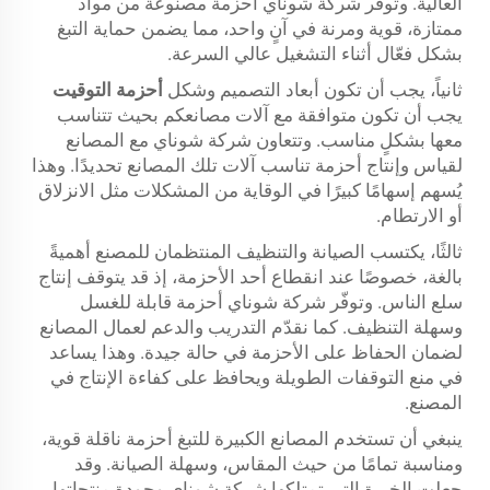
العالية. وتوفّر شركة شوناي أحزمة مصنوعة من مواد
ممتازة، قوية ومرنة في آنٍ واحد، مما يضمن حماية التبغ
بشكل فعّال أثناء التشغيل عالي السرعة.
ثانياً، يجب أن تكون أبعاد التصميم وشكل
أحزمة التوقيت
يجب أن تكون متوافقة مع آلات مصانعكم بحيث تتناسب
معها بشكلٍ مناسب. وتتعاون شركة شوناي مع المصانع
لقياس وإنتاج أحزمة تناسب آلات تلك المصانع تحديدًا. وهذا
يُسهم إسهامًا كبيرًا في الوقاية من المشكلات مثل الانزلاق
أو الارتطام.
ثالثًا، يكتسب الصيانة والتنظيف المنتظمان للمصنع أهميةً
بالغة، خصوصًا عند انقطاع أحد الأحزمة، إذ قد يتوقف إنتاج
سلع الناس. وتوفّر شركة شوناي أحزمة قابلة للغسل
وسهلة التنظيف. كما نقدّم التدريب والدعم لعمال المصانع
لضمان الحفاظ على الأحزمة في حالة جيدة. وهذا يساعد
في منع التوقفات الطويلة ويحافظ على كفاءة الإنتاج في
المصنع.
ينبغي أن تستخدم المصانع الكبيرة للتبغ أحزمة ناقلة قوية،
ومناسبة تمامًا من حيث المقاس، وسهلة الصيانة. وقد
جعلت الخبرة التي تمتلكها شركة شوناي وجودة منتجاتها