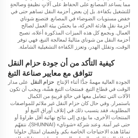
مما يساعد المصانع على الحفاظ على آلاتٍ نظيفةٍ وصالحةٍ
للتشغيل بكفاءة. بل إن بعض أحزمة النقل تساهم حتى في
خفض مستويات الضوضاء في المصانع. فتصنع شوناي
أحزمةَ نقلٍ هادئة الحركة، ما يحسّن بيئة العمل لصالح
العمال. وبجمع كل هذه الميزات المذكورة أعلاه، تصبح
أحزمة النقل من شوناي مثاليةً لمعالجة التبغ، فهي توفر
الوقت، وتقلل الهدر، وتعزز الكفاءة التشغيلية الشاملة.
كيفية التأكد من أن جودة حزام النقل
تتوافق مع معايير صناعة التبغ
الجودة العالية مهمةٌ جدًّا أثناء الإنتاج
حزام النقل
على مدار
الوقت في قطاع التبغ. فمنتجات التبغ هشّة، ويجب أن تكون
الآلات التي تتعامل معها في حالةٍ قريبةٍ من الكمال
باستمرار. وفي حال كان حزام النقل غير ملائم للمواصفات
المطلوبة، فقد يتسبب ذلك في إتلاف أوراق التبغ أو
المنتجات الأخرى، ما يؤدي إلى نتائج نهائية أقل طراوةً أو
حتى غير آمنة. وعند شركة «شوناي» (SHUNNAI)، نتفهّم
تمامًا هذه الاحتياجات الخاصة بكم. ولضمان امتثال حلولنا