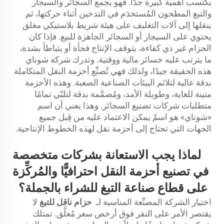
يكتسب أهمية كبيرة جدًّا. فهو يجمع السجائر والسيجار
والتبغ المطحون المُستخدَم في التدخين أثناء حركتها، ثم
ينقلها إلى آلات التغليف على هيئة شريط بلاستيكي مغلق
يحتوي على السيجار أو السجائر الجاهزة للبيع. فإذا كان
الحزام غير ذي كفاءة، يتوقف الإنتاج فجأة أو يتباطأ بشدة،
ما يترتب عليه خسائر مالية ووقتية. وتدرك شركة شوناي
هذه الحقيقة جيدًا، ولذلك فهي تُصنِّع أحزمة النقل المتكاملة
بدقة عالية لتلائم البيئات الصناعية الصعبة. وهذه الأحزمة
متينة للغاية، وطويلة الأمد، ومُصمَّمة بدقة لتلبّي تمامًا
متطلبات شركات تصنيع السجائر. وهذا يعني أن اسم
«شوناي» هو اسمٌ يمكن الاعتماد عليه من قِبل جميع
الجهات التي تحتاج إلى أحزمة نقل لهذه الخطوط الإنتاجية.
لماذا يجب الاستعانة بشركات متخصصة
في تصنيع أحزمة النقل احترافيًّا والمُركِّزة
على قطاع صناعة التبغ للشراء بالجملة؟
اختيار الشركة المصنِّعة المناسبة لـ
حزام ناقل للتبغ
لا
يقتصر الأمر على النقر فوق أرخص سعر مُعلَّق. تمتلك