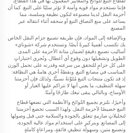
لقطاع التبغ للوائح والمعايير المعمول بها في هذا القطاع،
فإننا نستخدم مواد قوية وآمنة لا تؤثر سلبًا على التبغ. كما أن
أحزمة النقل لدينا مصنوعة لتكون نظيفة وسلسة، مما
يساعد على منع التصاق التبغ أو سحقه أثناء انتقاله عبر
المصنع.
وبالإضافة إلى المواد، فإن طريقة تصنيع حزام النقل الخاص
بك تكتسب أهميةً كبيرةً أيضًا. وتستخدم شركة «شوناي»
أساليب تصنيعٍ دقيقةٍ لضمان متانة الأحزمة على المدى
الطويل وتشغيلها دون وقوع أي أعطال. ونُجري اختباراتٍ
على كل حزامٍ للتحقق من سرعته وقدرته على تحمل الوزن
المناسب في مصانع التبغ. ونقطةٌ أخرى هامةٌ هي النظافة:
إذ قد تكون منتجات التبغ مُلوِّثةً نسبيًّا، ولذلك فإن أحزمتنا
سهلة التنظيف، ما يعني أنها لا تتراكم عليها الغبار أو
الأوساخ، وبالتالي يبقى تبغك طازجًا وآمنًا.
وأخيرًا، نلتزم بجميع اللوائح والأنظمة التي تضعها قطاع
التبغ خصيصًا لأحزمة النقل. ولهذا السبب تخضع أحزمتنا
لتحليلاتٍ صارمةٍ تتعلق بالجودة والسلامة حتى قبل وصولها
إلى المصانع. وبتركيزٍ على استخدام مواد عالية الجودة،
وتصنيعٍ متينٍ، وسهولة تنظيفٍ فائقةٍ، ومراعاةٍ كاملةٍ