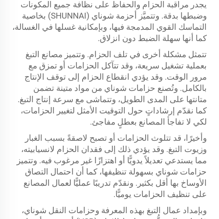
يجدر مراقبة الحزام والحفاظ على نظافة جميع المكونات
وضبطها بدقة. وتتميَّز أحزمة شوناي (SHUNNAI) بخاصية
التماسك القوي المدمجة فيها، وبإمكانية غسلها في الغسالة،
كما أنها سهلة الضبط دون انزلاق.
تتمثل مشكلة أخرى في تلف الحزام. وتتميز مصانع التبغ
بعملية تشغيل سريعة، وقد تتآكل الحزامات أو تمزق مع
مرور الوقت. وقد يؤدي انقطاع الحزام إلى توقف الإنتاج
بالكامل. وتُصنع حزامات شوناي من مواد متينة تضمن
متانتها على المدى الطويل، وتتماشى مع سرعة إنتاج التبغ.
كما نقدّم إرشاداتٍ حول التوقيت الأمثل لتغيير الحزامات،
لكي لا تفاجأ المصانع بعطلٍ مفاجئ.
وأخيرًا، قد تتلوث الحزامات أو تصبح لاصقةً بسبب الغبار
وزيوت التبغ. وقد يؤدي ذلك إلى فقدان الحزام لانسيابيته،
مما يستدعي تعديلاً يدويًّا أو اهتزازًا غير مرغوب فيه. وتتميز
حزامات شوناي بسهولة تنظيفها، كما أن احتمال التصاق
الأوساخ بها أقل بكثير. ونقدّم تدريبًا عمليًّا لعمال المصانع
على تنظيف الحزامات يوميًّا.
وبإمداد عمال التبغ بهذه المعرفة وحزامات النقل شوناي،