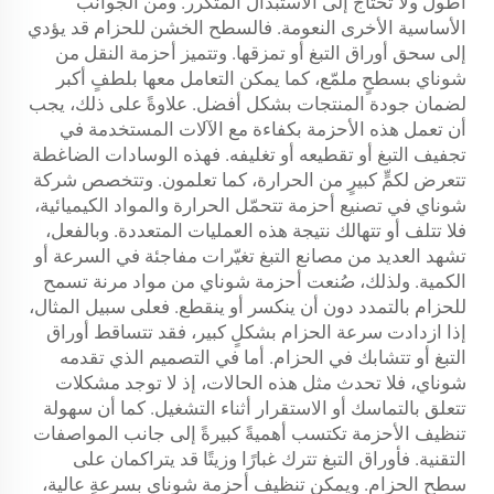
أطول ولا تحتاج إلى الاستبدال المتكرر. ومن الجوانب
الأساسية الأخرى النعومة. فالسطح الخشن للحزام قد يؤدي
إلى سحق أوراق التبغ أو تمزقها. وتتميز أحزمة النقل من
شوناي بسطحٍ ملمّع، كما يمكن التعامل معها بلطفٍ أكبر
لضمان جودة المنتجات بشكل أفضل. علاوةً على ذلك، يجب
أن تعمل هذه الأحزمة بكفاءة مع الآلات المستخدمة في
تجفيف التبغ أو تقطيعه أو تغليفه. فهذه الوسادات الضاغطة
تتعرض لكمٍّ كبيرٍ من الحرارة، كما تعلمون. وتتخصص شركة
شوناي في تصنيع أحزمة تتحمّل الحرارة والمواد الكيميائية،
فلا تتلف أو تتهالك نتيجة هذه العمليات المتعددة. وبالفعل،
تشهد العديد من مصانع التبغ تغيّرات مفاجئة في السرعة أو
الكمية. ولذلك، صُنعت أحزمة شوناي من مواد مرنة تسمح
للحزام بالتمدد دون أن ينكسر أو ينقطع. فعلى سبيل المثال،
إذا ازدادت سرعة الحزام بشكلٍ كبير، فقد تتساقط أوراق
التبغ أو تتشابك في الحزام. أما في التصميم الذي تقدمه
شوناي، فلا تحدث مثل هذه الحالات، إذ لا توجد مشكلات
تتعلق بالتماسك أو الاستقرار أثناء التشغيل. كما أن سهولة
تنظيف الأحزمة تكتسب أهميةً كبيرةً إلى جانب المواصفات
التقنية. فأوراق التبغ تترك غبارًا وزيتًا قد يتراكمان على
سطح الحزام. ويمكن تنظيف أحزمة شوناي بسرعةٍ عالية،