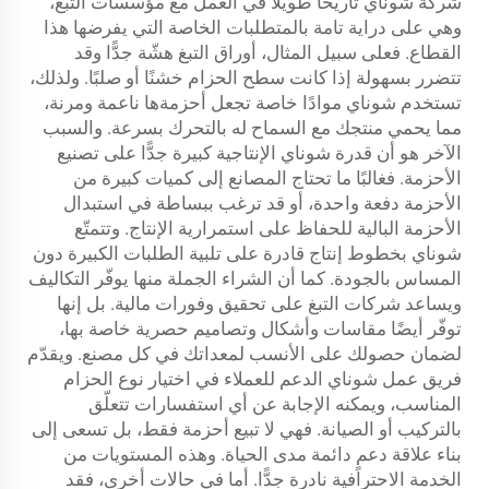
شركة شوناي تاريخًا طويلاً في العمل مع مؤسسات التبغ،
وهي على دراية تامة بالمتطلبات الخاصة التي يفرضها هذا
القطاع. فعلى سبيل المثال، أوراق التبغ هشّة جدًّا وقد
تتضرر بسهولة إذا كانت سطح الحزام خشنًا أو صلبًا. ولذلك،
تستخدم شوناي موادًا خاصة تجعل أحزمةها ناعمة ومرنة،
مما يحمي منتجك مع السماح له بالتحرك بسرعة. والسبب
الآخر هو أن قدرة شوناي الإنتاجية كبيرة جدًّا على تصنيع
الأحزمة. فغالبًا ما تحتاج المصانع إلى كميات كبيرة من
الأحزمة دفعة واحدة، أو قد ترغب ببساطة في استبدال
الأحزمة البالية للحفاظ على استمرارية الإنتاج. وتتمتّع
شوناي بخطوط إنتاج قادرة على تلبية الطلبات الكبيرة دون
المساس بالجودة. كما أن الشراء الجملة منها يوفّر التكاليف
ويساعد شركات التبغ على تحقيق وفورات مالية. بل إنها
توفّر أيضًا مقاسات وأشكال وتصاميم حصرية خاصة بها،
لضمان حصولك على الأنسب لمعداتك في كل مصنع. ويقدّم
فريق عمل شوناي الدعم للعملاء في اختيار نوع الحزام
المناسب، ويمكنه الإجابة عن أي استفسارات تتعلّق
بالتركيب أو الصيانة. فهي لا تبيع أحزمة فقط، بل تسعى إلى
بناء علاقة دعمٍ دائمة مدى الحياة. وهذه المستويات من
الخدمة الاحترافية نادرة جدًّا. أما في حالات أخرى، فقد