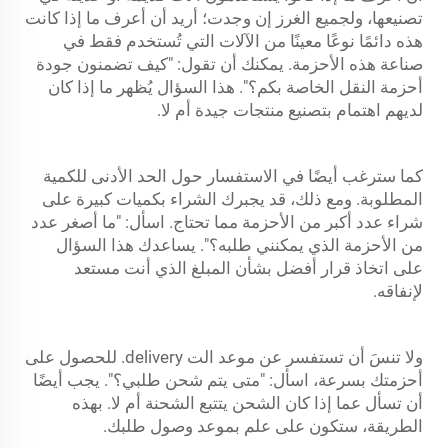
تصنيعها، ولجميع الغرز إن وجدت؛ أريد أن أعرف ما إذا كانت
هذه دائمًا نوعًا معينًا من الآلات التي تُستخدم فقط في
صناعة هذه الأحزمة. يمكنك أن تقول: "كيف تضمنون جودة
أحزمة النقل الخاصة بكم؟". هذا السؤال يُظهر ما إذا كان
لديهم اهتمام بتصنيع منتجات جيدة أم لا.
كما سترغب أيضًا في الاستفسار حول الحد الأدنى للكمية
المطلوبة. ومع ذلك، قد يجبرك الشراء بكميات كبيرة على
شراء عدد أكبر من الأحزمة مما تحتاج. اسأل: "ما أصغر عدد
من الأحزمة الذي يمكنني طلبه؟". يساعدك هذا السؤال
على اتخاذ قرار أفضل بشأن المبلغ الذي أنت مستعد
لإنفاقه.
ولا تنسَ أن تستفسر عن موعد الت delivery. للحصول على
أحزمتك بسرعة، اسأل: "متى يتم شحن طلبي؟". يجب أيضًا
أن تسأل عما إذا كان الشحن يتتبع الشحنة أم لا. بهذه
الطريقة، ستكون على علم بموعد وصول طلبك.