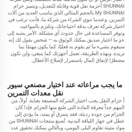
SHUNNAI أحزمة نقل قوية وقابلة للتعديل، ويتميز حزام
My SHUNNAI بالحجم المثالي الذي يناسب العديد من آلات
التمرين. وعندما تنوي الشراء من شركة ما، فأنت ترغب في
اختيار شركة تعرف بدقة احتياجاتك، وتلتزم بالمواعيد،
وتوفر المساعدة في حال حدوث أي مشكلة. الأمر يشبه إلى
حدٍ ما اختيار صديق يمكنك الوثوق به — شخص يقول لك إنه
سيقوم بشيء ما ثم يقوم به فعليًا، كما يكون مهتمًا بما
تريده. وبهذه الطريقة، تعمل أجهزتك كما ينبغي، ولن تكون
مضطرًا لإنفاق المال باستمرار لإصلاح الأعطال.
ما يجب مراعاته عند اختيار مصنعي سيور
نقل معدات التمرين
أ
حزام النقل
يجب اختيار الشركة المصنعة بعناية. أولاً، من
المهم جداً معرفة المادة التي صُنع منها الحزام. فإذا كان
الحزام من جودة رديئة، فقد يتمزق أو يمتد، ما يؤدي إلى
عطل في جهاز اللياقة البدنية. تُصنع منتجات SHUNNAI من
مواد متينة تقاوم البلى اليومي، وبالتالي يمكنك تحقيق عدد