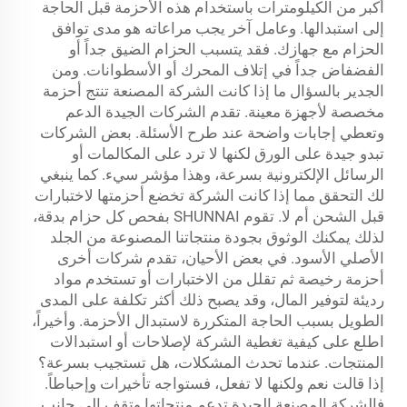
أكبر من الكيلومترات باستخدام هذه الأحزمة قبل الحاجة
إلى استبدالها. وعامل آخر يجب مراعاته هو مدى توافق
الحزام مع جهازك. فقد يتسبب الحزام الضيق جداً أو
الفضفاض جداً في إتلاف المحرك أو الأسطوانات. ومن
الجدير بالسؤال ما إذا كانت الشركة المصنعة تنتج أحزمة
مخصصة لأجهزة معينة. تقدم الشركات الجيدة الدعم
وتعطي إجابات واضحة عند طرح الأسئلة. بعض الشركات
تبدو جيدة على الورق لكنها لا ترد على المكالمات أو
الرسائل الإلكترونية بسرعة، وهذا مؤشر سيء. كما ينبغي
لك التحقق مما إذا كانت الشركة تخضع أحزمتها لاختبارات
قبل الشحن أم لا. تقوم SHUNNAI بفحص كل حزام بدقة،
لذلك يمكنك الوثوق بجودة منتجاتنا المصنوعة من الجلد
الأصلي الأسود. في بعض الأحيان، تقدم شركات أخرى
أحزمة رخيصة ثم تقلل من الاختبارات أو تستخدم مواد
رديئة لتوفير المال، وقد يصبح ذلك أكثر تكلفة على المدى
الطويل بسبب الحاجة المتكررة لاستبدال الأحزمة. وأخيراً،
اطلع على كيفية تغطية الشركة لإصلاحات أو استبدالات
المنتجات. عندما تحدث المشكلات، هل تستجيب بسرعة؟
إذا قالت نعم ولكنها لا تفعل، فستواجه تأخيرات وإحباطاً.
فالشركة المصنعة الجيدة تدعم منتجاتها وتقف إلى جانب