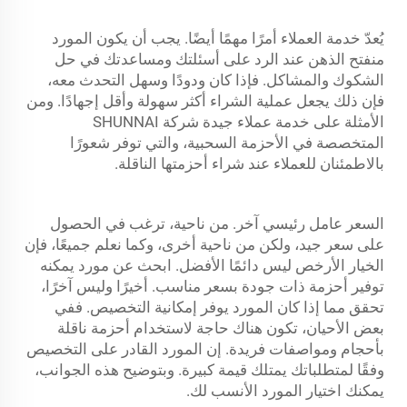
يُعدّ خدمة العملاء أمرًا مهمًا أيضًا. يجب أن يكون المورد
منفتح الذهن عند الرد على أسئلتك ومساعدتك في حل
الشكوك والمشاكل. فإذا كان ودودًا وسهل التحدث معه،
فإن ذلك يجعل عملية الشراء أكثر سهولة وأقل إجهادًا. ومن
الأمثلة على خدمة عملاء جيدة شركة SHUNNAI
المتخصصة في الأحزمة السحبية، والتي توفر شعورًا
بالاطمئنان للعملاء عند شراء أحزمتها الناقلة.
السعر عامل رئيسي آخر. من ناحية، ترغب في الحصول
على سعر جيد، ولكن من ناحية أخرى، وكما نعلم جميعًا، فإن
الخيار الأرخص ليس دائمًا الأفضل. ابحث عن مورد يمكنه
توفير أحزمة ذات جودة بسعر مناسب. أخيرًا وليس آخرًا،
تحقق مما إذا كان المورد يوفر إمكانية التخصيص. ففي
بعض الأحيان، تكون هناك حاجة لاستخدام أحزمة ناقلة
بأحجام ومواصفات فريدة. إن المورد القادر على التخصيص
وفقًا لمتطلباتك يمتلك قيمة كبيرة. وبتوضيح هذه الجوانب،
يمكنك اختيار المورد الأنسب لك.