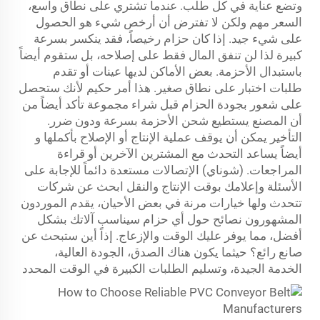
وتضع عناية في كل طلب. عندما تشتري على نطاق واسع،
السعر مهم ولكن لا تفترض أن أرخص شيء هو الحصول
على شيء جيد. إذا كان حزام رخيصاً، فقد ينكسر بسرعة
كبيرة لذا لن تنفق المال فقط على إصلاحه، بل ستقوم أيضاً
باستبدال الأحزمة. بعض الأماكن لديها عينات أو تقدم
طلبات اختبار على نطاق صغير. هذا أمر حكيم لأنك ستحصل
على شعور بجودة الحزام قبل شراء مجموعة تأكد أيضاً من
أن المصنع يستطيع شحن الأحزمة بسرعة ودون ضرر.
التأخير يمكن أن يوقف عملية الإنتاج أو الإصلاح بأكملها و
أيضاً يساعد التحدث مع المشترين الآخرين أو قراءة
المراجعات. (شوناي) الإتصالات مستعدة دائماً للإجابة على
الأسئلة وإعلامك بوقت الإنتاج والنقل ابحث عن شركات
تتحدث ولها خيارات مرنة في بعض الأحيان، يقدم الموردون
المشهورون نصائح حول أي حزام سيناسب آلاتك بشكل
أفضل، مما يوفر عليك الوقت والإزعاج. إذاً أين ستبحث عن
صانع رائع؟ حيثما يكون هناك الصدق، الجودة العالية،
الخدمة الجيدة، وتسليم الطلبات الكبيرة في الوقت المحدد