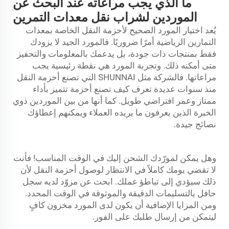
ما الذي يجب مراعاته عند البحث عن
الموردين لشراب نقل معدات التمرين
يُعد اختيار المورد الصحيح لأحزمة النقل الخاصة بمعدات
التمارين الرياضية أمرًا ضروريًا. فالمورد الجيد لا يزودك
فقط بمنتجات ذات جودة، بل يدعمك بالمعلومات والتحفيز
متى أمكنه ذلك. وتجربة المورد هي نقطة رئيسية يجب
مراعاتها. فالشركة مثل SHUNNAI التي تصنع أحزمة النقل
منذ سنوات عديدة تعرف كيف تصنع أحزمة تتميز بأداء
ممتاز وعمر افتراضي طويل. كما أنها من بين الموردين ذوي
الخبرة الذين يعرفون ما يريده العملاء ويمكنهم إعطاؤك
نصائح جيدة.
وهل يمكن لمورّدك الشحن إليك في الوقت المناسب! فأنت
لا تقضي يومك كاملاً في الانتظار لوصول أحزمة النقل لأن
ذلك سيؤدي إلى تباطؤ عملك. ابحث عن مزوّد لديه سجل
حافل بالتسليمات الدقيقة والموثوقة في الوقت المحدد.
ومن المزايا الإضافية أن يكون لدى المورد مخزون كافٍ
ليتمكن من إرسال طلبك على الفور.