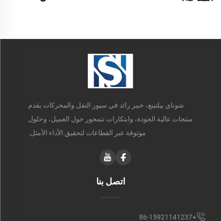
شوناي بيلتينغ، خبير رائد في سيور النقل والمحركات يقدم
منتجات عالية الجودة، وابتكارات تتمحور حول العميل، وحلول
موثوقة عبر القطاعات لتحقيق الأداء الأمثل.
اتصل بنا
+86-15921141237