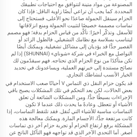
المصنوعة من مواد متينة لتتوافق مع احتياجات تطبيقك
المحددة. كما يجب أن تراعي أيضًا زاوية الناقل: فإذا كان
الحزام سينقل الحمولة صاعدًا نحو الأعلى، فستحتاج إلى
تماسات مصممة خصيصًا لتثبيت الحمولة ومنع انزلاقاتها
للأسفل. وتذكّر أخيرًا: تأكَّد من قياس الحزام بدقة؛ فهو مصمم
ليتناسب بسلاسة مع نظامك التشغيلي. فالطول الزائد أو
القصير جدًّا قد يؤديان إلى مشاكل تشغيلية. ويمكنك أيضًا
التواصل مع الخبراء في شركة «شوناي» (SHUNNAI) إذا لم
تكن متأكدًا من نوع الحزام الذي تحتاجه. فهم سيقدّمون لك
نصائح مستندة إلى خبرتهم العملية، ويساعدونك في تحديد
الخيار الأنسب لنشاطك التجاري.
قد يكون حزام النقل ذي التماس V أحيانًا صعب الاستخدام في
بعض الحالات، لكن بعد التحكم في تلك المشكلات يصبح باقي
الإجراءات بسيطًا جدًّا. ومن المشكلات الشائعة أن تعلق
الأشياء أو تتعطل. وعادةً ما يحدث ذلك عندما لا تكون
التماسات مناسبة للأشياء التي تُنقل. فقد تلتقط التماسات، إذا
كانت مرتفعة جدًّا، الأجسام المارة. ويمكنك معالجة هذه
المشكلة برفع ارتفاع الحزام أو تجربة حزام آخر ذي تماسات
أصغر. أما التحدي الآخر الذي قد تواجهه فهو التآكل الناتج عن