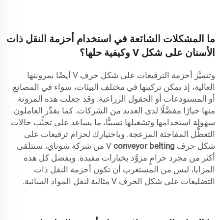
ما المشكلات الشائعة في استخدام أحزمة النقل ذات
الأسنان على شكل V وكيفية حلها؟
وتتميَّز أحزمة الترقيعات على شكل حرف V أيضًا بمرونتها
العالية، إذ يمكن تركيبها في مختلف البيئات، سواء في المصانع
أو المستودعات أو الحقول الزراعية. وقد جعلت هذه المرونة
منها خيارًا مفضَّلًا لدى العديد من الشركات. كما يقدِّر العاملون
سهولة استخدامها وتشغيلها نسبيًّا، ما يساعد على تجنُّب حالات
التعطُّل المفاجئة المزعجة. وباختيارك لحزام ترقيعات على
شكل حرف V
conveyor belting
من شركة شوناي، ستتلقى
أكثر من مجرد حزامٍ مزوَّد بخيارات مفيدة. وبفضل كل هذه
المزايا، ليس من المستغرب أن تكون أحزمة النقل ذات
التضليعات على شكل الحرف V مثالية لنقل المواد السائبة.