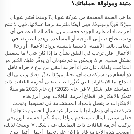
متينة وموثوقة لعملياتك؟
ما هي القيمة المقدمة من شركة شوناي؟ وبينما تُعتبر شوناي
مورِّدًا قويًّا وموثوقًا، فهي أيضًا ملتزمة برضا عملائها. فهي لا تنتج
أحزمة ناقلة عالية الجودة فحسب، بل تقدِّم لك الدعم في أي
وقت تحتاج فيه إلى التوجيه أو المساعدة. وهذه الطريقة في
التعامل بالغة الأهمية، لا سيما بالنسبة لرواد الأعمال أو رجال
الأعمال. فلن ترغب في القلق بشأن ما إذا كان شيءٌ ما سيعمل
بشكلٍ صحيح أم لا، ويمكن لدعم شوناي أن يوفِّر عليك الكثير من
المتاعب. ولذلك، فإن شراء أحزمة النقل من نوع V
حزام ناقل
ذو أسنام
من شركة شوناي، تختار مورِّدًا يقدِّر وقتك ويتمنى لك
النجاح. ما الابتكارات التي تُعزِّز الطلب على أحزمة الناقلات ذات
التماسك على شكل V في عام 2023؟ إن عام 2023 هو سنةٌ
تتميَّز بالابتكار في قطاع أحزمة الناقلات. ومن أبرز هذه
الابتكارات ما يتصل بالمواد المستخدمة في تصنيعها. وتبحث
شركة شوناي ونظيراتها باستمرار عن سبلٍ لتحسين منتجاتها.
فعلى سبيل المثال، تستخدم موادًا متينةً لكنها خفيفة الوزن في
تركيب أحزمة الناقلات ذات التماسك على شكل V. ونتيجةً لذلك،
أصبحت هذه الأحزمة قادرةً الآن على تحمل أحمالٍ أثقل دون