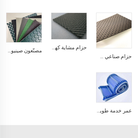
حزام مشاية كهربائية من البلاستيك PVC عالي الجودة من مورد صيني، ناعم وهادئ ومطاطي ويظل مستقرًا ومقاومًا للانزلاق
مصنّعون صينيون لمصانع التصنيع حسب الطلب لأنواع pu وpvc وpvk من أحزمة النقل البوليسترية
حزام صناعي صيني لتتبع وتلميع الحزام الناقل الماسي من مادة PVC
عمر خدمة طويل، فعّال من حيث التكلفة، جودة صينية، حزام ناقل بسمك 3.1 مم على شكل لفافة، PVC بسمك 3.5 مم، حزام ناقل أبيض لا نهائي للاستخدام في الصناعات الغذائية