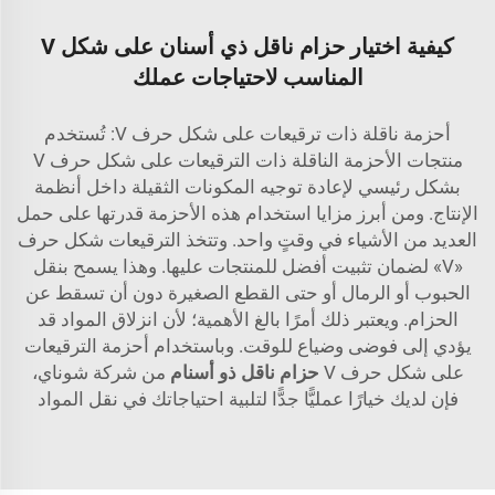
كيفية اختيار حزام ناقل ذي أسنان على شكل V
المناسب لاحتياجات عملك
أحزمة ناقلة ذات ترقيعات على شكل حرف V: تُستخدم
منتجات الأحزمة الناقلة ذات الترقيعات على شكل حرف V
بشكل رئيسي لإعادة توجيه المكونات الثقيلة داخل أنظمة
الإنتاج. ومن أبرز مزايا استخدام هذه الأحزمة قدرتها على حمل
العديد من الأشياء في وقتٍ واحد. وتتخذ الترقيعات شكل حرف
«V» لضمان تثبيت أفضل للمنتجات عليها. وهذا يسمح بنقل
الحبوب أو الرمال أو حتى القطع الصغيرة دون أن تسقط عن
الحزام. ويعتبر ذلك أمرًا بالغ الأهمية؛ لأن انزلاق المواد قد
يؤدي إلى فوضى وضياع للوقت. وباستخدام أحزمة الترقيعات
على شكل حرف V
حزام ناقل ذو أسنام
من شركة شوناي،
فإن لديك خيارًا عمليًّا جدًّا لتلبية احتياجاتك في نقل المواد