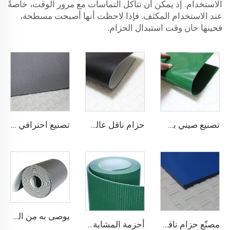
الاستخدام. إذ يمكن أن تتآكل التماسات مع مرور الوقت، خاصةً
عند الاستخدام المكثف. فإذا لاحظت أنها أصبحت مسطحة،
فحينها حان وقت استبدال الحزام.
تصنيع صيني بسعر تنافسي لحزام ناقل من مادة PVC
حزام ناقل عالي الجودة من القماش المضاد للكهرباء الساكنة بلون أسود بسماكة 2 مم من مادة PVC للنقل اللوجستي مباشرة من المصنع
تصنيع احترافي لأحزمة نقل لوجستية من مادة PVC من أجل فرز وتوزيع فعال في صناعات المطاعم
يوصى به من المصنّع: كونتر دفع في السوبرماركت مزود بسيور نقل، سيور نقل ذات استقرار عالي في السرعة، من مادة البولي يوريثان (PU)
مصنّع حزام ناقل مضاد للكهرباء الساكنة ومضاد للالتصاق لمطاعم المخابز والحلويات
أحزمة المشاية بسعر المصنع من شوناي، سمك 1.6 مم، حزام مشاية أسود من مادة PVC، حزام ماكينة مشي