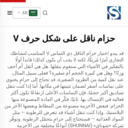
AR
حزام ناقل على شكل حرف V
قد يبدو اختيار حزام الناقل ذي التماس V المناسب لنشاطك
التجاري أمرًا مُربِكًا، لكنه لا يجب أن يكون كذلك! فابدأ أولًا
بالتفكير في الأشياء التي ستقوم بنقلها. هل هي أثقل أم أخف
وزنًا؟ وهل هي كبيرة الحجم أم صغيرة؟ فعلى سبيل المثال،
عند نقل كمية من الطرود الصغيرة، قد تحتاج إلى حزامٍ يحتوي
على تماسات أصغر لضمان تثبيتها في مكانها. أما إذا كنت تنقل
صناديق أكبر حجمًا، فإن التماسات الأعلى ارتفاعًا تكون أكثر
فعالية في الإمساك بها. ثانيًا، فكّر في المادة المصنوعة منها
الحزام: فبعض الأحزمة مصنوعة من المطاط وبعضها الآخر من
البلاستيك. وإذا كنت تنقل أشياء قد تتعرض للرطوبة — مثل
المواد الغذائية — فستحتاج إلى حزامٍ يتحمّل الرطوبة. وتوفّر
شركة «شوناي» (SHUNNAI) أنواعًا مختلفة من الأحزمة