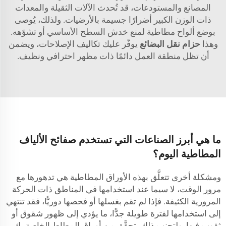
المصانع والمستودعات، قد تُحدث الآلات الثقيلة والمعدات
ذات الوزن الكبير أضرارًا جسيمة بالأرضيات. ولذلك، يُوصى
بوضع ألواح مطاطية لمنع خدش السطح الأساسي أو تشوّهه.
وهذا
حزام نقل البضائع
يوفّر عليك تكاليف الإصلاحات، ويضمن
أن تظل منطقة العمل دائمًا ذات مظهر احترافي ونظيف.
ما هي أبرز الصناعات التي تستخدم صفائح الألياف
المطاطية اليوم؟
ومشكلة أخرى تتعلَّق بهذه الأوراق المطاطية هي تدهورها مع
مرور الوقت، لا سيما عند استخدامها في المناطق ذات الحركة
المرورية الكثيفة. فإذا لم تقم بغسلها أو فحصها دوريًّا، فقد تنتهي
إلى استخدامها لفترة طويلة جدًّا، ما يؤدي إلى ظهور شقوق أو
ثقوب فيها. ولتجنب ذلك، تحقَّق من أوراق المطاط الخاصة بك