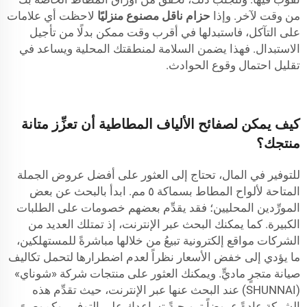
من وقت لآخر. وإذا
حزام ناقل مصنوع منزليًا
لاحظت أي علامات
على التآكل، فاستبدلها في أقرب وقت ممكن بدلًا من تأجيل
الاستبدال. فهذا يضمن السلامة لمنطقتك المحلية ويساعد في
تقليل احتمال وقوع الحوادث.
كيف يمكن لصفائح الألياف المطاطية أن تعزِّز متانة
منتجك؟
للتوفير في المال، تحتاج إلى العثور على أفضل عروض الجملة
المتاحة لألواح المطاط بسماكة ٥ مم. ابدأ بالبحث عن بعض
المورِّدين المحليين؛ فقد يقدِّم بعضهم خصومات على الطلبات
الكبيرة. كما يمكنك البحث عبر الإنترنت، إذ تمتلك العديد من
الشركات مواقع إلكترونية تبيعُ من خلالها مباشرةً للمستهلكين،
ما يؤدي إلى خفض الأسعار نظراً لعدم اضطرارها لتحمل تكاليف
صيانة متجرٍ ماديٍّ. ويمكنك العثور على منتجات شركة «شوناي»
(SHUNNAI) عند البحث عنها عبر الإنترنت، حيث تقدِّم هذه
الشركة عادةً عروضاً ترويجيةً تساعدك على التوفير. وكموصىً