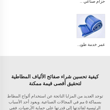
حزام صناعي صيني لتتبع وتلميع الحزام الناقل الماسي من مادة PVC
عمر خدمة طويل، فعّال من حيث التكلفة، جودة صينية، حزام ناقل بسمك 3.1 مم على شكل لفافة، PVC بسمك 3.5 مم، حزام ناقل أبيض لا نهائي للاستخدام في الصناعات الغذائية
كيفية تحسين شراء صفائح الألياف المطاطية
لتحقيق أقصى قيمة ممكنة
توجد العديد من المزايا الناتجة عن استخدام ألواح المطاط
بسماكة ٥ مم في المجالات الصناعية. ويعود أحد الأسباب
الرئيسية لفائدتها إلى قدرتها على حماية الأرضيات. ففي