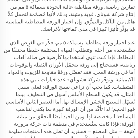
تمارين رياضية. ورقة مطاطية عالية الجودة بسماكة ٥ مم من
إنتاج شركة شوناي، قوية ومتينة، وذلك لأنها مُصمَّمة لتحمل كمٍّ
هائل من التآكل والتمزُّق. وإن اختيار الورقة المطاطية المناسبة
قد يؤثِّر تأثيرًا كبيرًا في مدى كفاءتها لأغراضك.
عند اختيار ورقة مطاطية بسماكة ٥ مم، فكّر في الغرض الذي
ستُستخدم من أجله. وتتطلّب المهام المختلفة خليطًا مختلفًا من
المطاط. فإذا كنت تنوي استخدامها كأرضية في صالة ألعاب
رياضية، فستحتاج إلى ورقة تتحمّل الأوزان الثقيلة والوقوعات.
أما في ورشة العمل، فقد تفضّل ورقةً مقاومة للزيوت والمواد
الكيميائية. وتوفّر شركة «شوناي» عدة خيارات تلبي هذه
المتطلبات. كما يجب أن تراعي نسيج الورقة: فعلى سبيل
المثال، قد يكون السطح الأملس أسهل في التنظيف، بينما
يُسهّل السطح الخشن الإمساك بها. أما العنصر الثاني الأساسي
فهو الحجم؛ لذا تأكّد من أن الورقة كبيرة بما يكفي لتناسب
المساحة المخصصة لها. ومن الجيد أيضًا التحقّق من متانة
الورقة: فإذا كانت ستُستخدم في منطقة ذات حركة مرورية
كثيفة — مثل المصنع — فستريد أن تظل هذه المنتجات سليمة