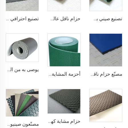
تصنيع صيني بسعر تنافسي لحزام ناقل من مادة PVC
حزام ناقل عالي الجودة من القماش المضاد للكهرباء الساكنة بلون أسود بسماكة 2 مم من مادة PVC للنقل اللوجستي مباشرة من المصنع
تصنيع احترافي لأحزمة نقل لوجستية من مادة PVC من أجل فرز وتوزيع فعال في صناعات المطاعم
يوصى به من المصنّع: كونتر دفع في السوبرماركت مزود بسيور نقل، سيور نقل ذات استقرار عالي في السرعة، من مادة البولي يوريثان (PU)
مصنّع حزام ناقل مضاد للكهرباء الساكنة ومضاد للالتصاق لمطاعم المخابز والحلويات
أحزمة المشاية بسعر المصنع من شوناي، سمك 1.6 مم، حزام مشاية أسود من مادة PVC، حزام ماكينة مشي
حزام مشاية كهربائية من البلاستيك PVC عالي الجودة من مورد صيني، ناعم وهادئ ومطاطي ويظل مستقرًا ومقاومًا للانزلاق
مصنّعون صينيون لمصانع التصنيع حسب الطلب لأنواع pu وpvc وpvk من أحزمة النقل البوليسترية