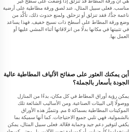
هي أن ورقة المطاط قد تنزلق إذا وُضعت على سطح غير
مناسب. فعلى سبيل المثال، عند لصق ورقة مطاطية على أرضية
ناعمة جدًّا، فقد تنزلق أو تزحلق. ولمنع حدوث ذلك، تأكَّد من
وضع ورقة المطاط على أسطح ذات نسيج خفيف. فهذا يساعد
في تثبيتها في مكانها بدلًا من انزلاقاتها أثناء المشي عليها أو
العمل بها.
أين يمكنك العثور على صفائح الألياف المطاطية عالية
الجودة بأسعار بالجملة؟
يمكن رؤية أوراق المطاط في كل مكان، بدءًا من المنازل
ووصولًا إلى البيئات الصناعية. ومن الأساليب الشائعة تلك
الموكيتات المطاطية بسماكة ٥ مم. وتتميَّز هذه الأوراق
بالشمولية، فهي تلبي جميع الاحتياجات. كما أنها سميكة بما
يكفي لتوفير دعم جيد وحماية فعّالة. فعلى سبيل المثال، يمكن
استخدامها كأرضيات، أو كوسادة تحت الآلات، بل وحتى كسجاد