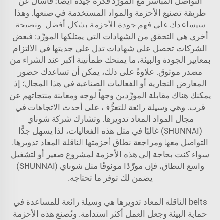
التواصل المباشر مع المورِّد فكرة جيدة أيضًا؛ فاسأل عن
طريقة تصنيع الأحزمة والمواد المستخدمة في صنعها. وهذا
سيساعدك على فهم جودة الأحزمة بشكل أفضل. ونصيحة
أخرى هي التحقق من الشهادات التي يمتلكها المورِّد: فبعض
الشركات تحصل على شهادات تدل على جديتها في الالتزام
بمعايير الجودة والبيئة، ما يمنحك طمأنينة أكبر عند الشراء من
مصدر موثوق. علاوةً على ذلك، يمكن أن تساعدك حضور
المعارض التجارية أو الفعاليات الصناعية في هذا المجال؛ إذ
يمكنك هناك مقابلة المورِّدين وجهاً لوجه ومعاينة منتجاتهم عن
قرب. وهي وسيلة رائعة للتعرُّف على أحدث الاتجاهات في
مجال المواد المعاد تدويرها. وتشارك شركة شوناي
(SHUNNAI) غالبًا في مثل هذه الفعاليات، لذا يسهل جدًّا
التواصل معها ومراجعة نطاق أحزمتها الناقلة المعاد تدويرها.
سواء كنت بحاجة إلى هذه الأحزمة لمشروع صغير أو لتشغيل
واسع النطاق، فإن مورِّدًا موثوقًا مثل شوناي (SHUNNAI)
يضمن لك توفر ما تحتاجه.
belts الناقلة المعاد تدويرها هي وسيلة رائعة للمساعدة في
حماية البيئة وجعل العمل أكثر استدامة. وتُصنع هذه الأحزمة