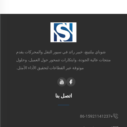
شوناي بيلتينغ، خبير رائد في سيور النقل والمحركات يقدم
منتجات عالية الجودة، وابتكارات تتمحور حول العميل، وحلول
موثوقة عبر القطاعات لتحقيق الأداء الأمثل.
اتصل بنا
+86-15921141237