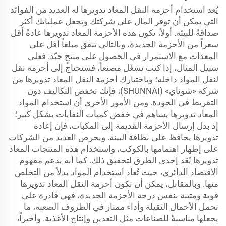
يُعد استخدام أحزمة النقل المعاد تدويرها له العديد من الفوائد
التي يمكن أن توفر المال على شركتك وتجعل عملياتك أكثر
صداقةً للبيئة. أولاً، تكون هذه الأحزمة المعاد تدويرها عادةً أقل
سعراً من الأحزمة الجديدة، وبالتالي تنفق مبلغاً أقل على
المعدات مع الاستمرار في الحصول على منتجٍ جيّد. فعلى
سبيل المثال، إذا كنت تشغّل مصنعاً، فستحتاج إلى أحزمة نقل
لنقل المواد داخله؛ وباختيارك أحزمة النقل المعاد تدويرها من
شركة «شوناي» (SHUNNAI)، فإنك تخفض التكاليف دون
التفريط في الجودة. ومن الأمور الأخرى أن استخدام المواد
المعاد تدويرها يساهم في خفض كميات النفايات بشكل كبير؛
إذ بدل إرسال الأحزمة القديمة إلى المكبات، فإن إعادة
تدويرها يحافظ على نظافة البيئة. ويحرص العديد من الشركات
على إظهار اهتمامها بالكوكب، واستخدام هذه المنتجات المعاد
تدويرها يُعَد إحدى الطرق لتحقيق ذلك. كما أنه يدعم مفهوم
الاقتصاد الدائري، حيث تُعاد استخدام المواد بدلاً من التخلص
منها. وبالمقابل، يمكن أن تكون أحزمة النقل المعاد تدويرها
قوية ومتينة بنفس درجة الأحزمة الجديدة، فهي قادرة على
تحمل الأحمال الثقيلة وأداء ممتاز في الظروف الصعبة، ما
يجعلها مناسبةً للصناعات مثل التعدين وإنتاج الأغذية. وأخيراً،