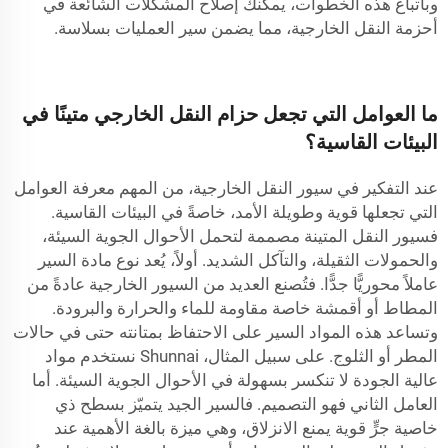
وباتباع هذه الخطوات، يمكنك إصلاح المشكلات الشائعة في
أحزمة النقل الخارجية، مما يضمن سير العمليات بسلاسة.
ما العوامل التي تجعل حزام النقل الخارجي متينًا في
البيئات القاسية؟
عند التفكير في سيور النقل الخارجية، من المهم معرفة العوامل
التي تجعلها قوية وطويلة الأمد، خاصةً في البيئات القاسية.
فسيور النقل المتينة مصممة لتحمل الأحوال الجوية السيئة،
والحمولات الثقيلة، والتآكل الشديد. أولاً، يُعد نوع مادة السير
عاملاً محوريًّا جدًّا. فتُصنع العديد من السيور الخارجية عادةً من
المطاط أو أقمشة خاصة مقاومة للماء والحرارة والبرودة.
وتساعد هذه المواد السير على الاحتفاظ بمتانته حتى في حالات
المطر أو الثلوج. على سبيل المثال،
Shunnai
نستخدم مواد
عالية الجودة لا تنكسر بسهولة في الأحوال الجوية السيئة. أما
العامل الثاني فهو التصميم. فالسير الجيد يتميّز بسطح ذي
خاصية جرٍّ قوية يمنع الانزلاق، وهي ميزة بالغة الأهمية عند