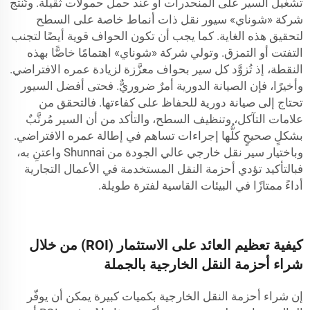
تشغيل السير على المنحدرات أو عند حمل حمولات ثقيلة. وتُنتج
شركة «شوناي» سيور نقل ذات أنماط خاصة على السطح
لتحقيق هذه الغاية. كما يجب أن تكون الحواف قوية أيضًا لتجنب
التفتت أو التمزق. وتولي شركة «شوناي» اهتمامًا خاصًّا بهذه
النقطة، إذ تُزوَّد كل سير بحواف معزَّزة لزيادة عمره الافتراضي.
وأخيرًا، فإن الصيانة الدورية أمرٌ ضروريٌّ. فحتى أفضل السيور
تحتاج إلى صيانة دورية للحفاظ على كفاءتها. فالتحقق من
علامات التآكل، وتنظيف السطح، والتأكد من أن السير مُرتَّبٌ
بشكلٍ صحيحٍ كلُّها إجراءات تساهم في إطالة عمره الافتراضي.
وباختيار سير نقل خارجي عالي الجودة من
Shunnai
واعتنِ به،
فبالتأكيد تؤدي أحزمة النقل المستخدمة في الأعمال التجارية
أداءً ممتازًا في البيئات القاسية لفترة طويلة.
كيفية تعظيم العائد على الاستثمار (ROI) من خلال
شراء أحزمة النقل الخارجية بالجملة
إن شراء أحزمة النقل الخارجية بكميات كبيرة يمكن أن يوفّر