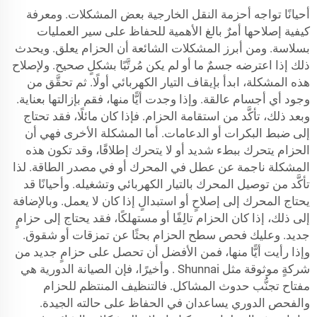
أحيانًا تواجه أحزمة النقل الخارجية بعض المشكلات. ومعرفة
كيفية إصلاحها أمرٌ بالغ الأهمية للحفاظ على سير العمليات
بسلاسة. ومن أبرز المشكلات الشائعة أن الحزام يعلق. ويحدث
ذلك إذا اعترضه جسمٌ ما أو لم يكن مُرتَّبًا بشكلٍ صحيح. ولإصلاح
هذه المشكلة، ابدأ بإيقاف التيار الكهربائي أولًا. ثم تحقَّق من
وجود أي أجسام عالقة. وإذا وجدت أيًّا منها، فقم بإزالتها بعناية.
وبعد ذلك، تأكَّد من استقامة الحزام. فإذا كان مائلًا، فقد تحتاج
إلى ضبط البكرات أو الدعامات. أما المشكلة الأخرى فهي أن
الحزام يتحرك ببطء شديد أو لا يتحرك إطلاقًا، وقد تكون هذه
المشكلة ناجمة عن عطل في المحرك أو في مصدر الطاقة. لذا
تأكَّد من توصيل المحرك بالتيار الكهربائي وتشغيله. وأحيانًا قد
يحتاج المحرك إلى إصلاحٍ أو استبدالٍ إذا كان لا يعمل. وبالإضافة
إلى ذلك، إذا كان الحزام تالِفًا أو مستهلكًا، فقد يحتاج إلى حزامٍ
جديد. وعليك فحص سطح الحزام بحثًا عن تمزقات أو شقوق.
وإذا رأيت أيًّا منها، فمن الأفضل أن تحصل على حزامٍ جديد من
شركةٍ موثوقة مثل
Shunnai
. وأخيرًا، فإن الصيانة الدورية هي
مفتاح تجنُّب حدوث المشاكل. فالتنظيف المنتظم للحزام
والفحص الدوري يساعدان في الحفاظ على حالته الجيدة.