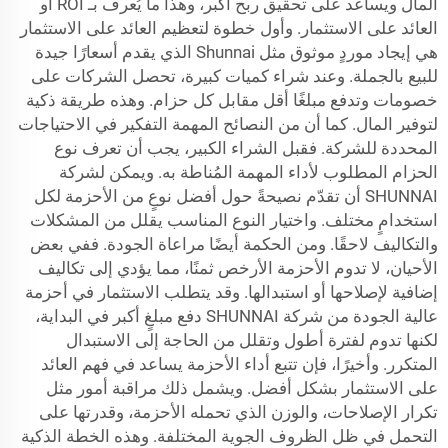
المال ويساعد على تحقيق ربح أكبر، وهذا ما يُعرف بـ ROI أو
العائد على الاستثمار. وأول خطوة لتعظيم العائد على الاستثمار
هي إيجاد موردٍ موثوق مثل
Shunnai
الذي يقدم أسعارًا جيدة
للبيع بالجملة. وعند شراء كميات كبيرة، تحصل الشركات على
خصومات وتدفع مبلغًا أقل مقابل كل حزام. وهذه طريقة ذكية
لتوفير المال. كما أن من النصائح المهمة التفكير في الاحتياجات
المحددة للشركة. فقبل الشراء الكبير، يجب أن تعرف نوع
الحزام المطلوب لأداء المهمة المُناطة به. ويمكن لشركة
SHUNNAI أن تقدّم نصيحةً حول أفضل نوعٍ من الأحزمة لكل
استخدامٍ مختلف. واختيار النوع المناسب يقلل من المشكلات
والتكاليف لاحقًا. ومن الحكمة أيضًا مراعاة الجودة. ففي بعض
الأحيان، لا تدوم الأحزمة الأرخص ثمنًا، مما يؤدي إلى تكاليف
إضافية لإصلاحها أو استبدالها. وقد يتطلب الاستثمار في أحزمة
عالية الجودة من شركة SHUNNAI دفع مبلغٍ أكبر في البداية،
لكنها تدوم لفترة أطول وتقلل من الحاجة إلى الاستبدال
المتكرر. وأخيرًا، فإن تتبع أداء الأحزمة يساعد في فهم العائد
على الاستثمار بشكل أفضل. ويشمل ذلك مراقبة أمور مثل
تكرار الإصلاحات، والوزن الذي تحمله الأحزمة، وقدرتها على
التحمل في ظل الظروف الجوية المختلفة. وهذه الخطة الذكية