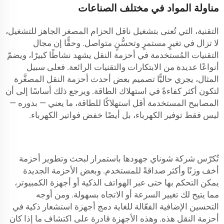
مناولة المواد في مختلف الصناعات
التقنية، التي تُعنى بتشغيل ناقل الحزام المصغر الجاهز للتشغيل،
لا تزال في تغيرٍ مستمرٍ وتحسُّنٍ متواصل. وحقًّا إن مجال
التقنيات المُستخدمة في أحزمة النقل يشهد نشاطًا كبيرًا، ويضمّ
أنواعًا عديدة من الابتكارات والتقنيات الرائعة. فعلى سبيل
المثال، يجري حاليًّا تصميم بعض أحدث أحزمة النقل المصغَّرة
لتكون أكثر كفاءةً في استهلاك الطاقة. ويرجع ذلك أساسًا إلى أن
المصابيح المستخدمة أقل استهلاكًا للطاقة، ما يعني — بدوره —
ليس فقط توفير الكهرباء، بل أيضًا خفض فواتير الكهرباء.
تُكرّس شركة شوناي جهودها باستمرار لبحث وتطوير أحزمة
أخف وزنًا وأكثر صداقةً للمستخدم. وبعض الأحزمة الجديدة
يمكن التحكم بها حتى عبر الهواتف الذكية أو أجهزة الكمبيوتر،
مما يتيح لك تغيير السرعة أو الاتجاه بسهولة. ومن أوجه
التحسين الإضافية الفعّالة للغاية دمج أجهزة استشعار ذكية في
أحزمة النقل هذه. وهذه الأجهزة قادرة على اكتشاف ما إذا كان