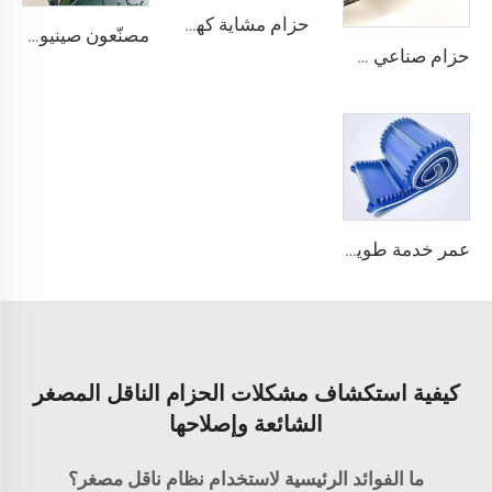
حزام مشاية كهربائية من البلاستيك PVC عالي الجودة من مورد صيني، ناعم وهادئ ومطاطي ويظل مستقرًا ومقاومًا للانزلاق
مصنّعون صينيون لمصانع التصنيع حسب الطلب لأنواع pu وpvc وpvk من أحزمة النقل البوليسترية
حزام صناعي صيني لتتبع وتلميع الحزام الناقل الماسي من مادة PVC
عمر خدمة طويل، فعّال من حيث التكلفة، جودة صينية، حزام ناقل بسمك 3.1 مم على شكل لفافة، PVC بسمك 3.5 مم، حزام ناقل أبيض لا نهائي للاستخدام في الصناعات الغذائية
كيفية استكشاف مشكلات الحزام الناقل المصغر
الشائعة وإصلاحها
ما الفوائد الرئيسية لاستخدام نظام ناقل مصغر؟