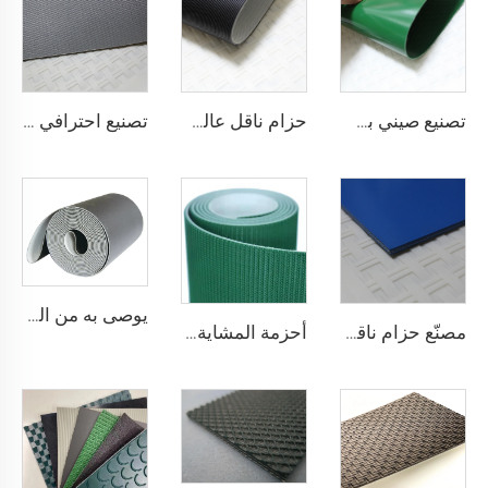
تصنيع صيني بسعر تنافسي لحزام ناقل من مادة PVC
حزام ناقل عالي الجودة من القماش المضاد للكهرباء الساكنة بلون أسود بسماكة 2 مم من مادة PVC للنقل اللوجستي مباشرة من المصنع
تصنيع احترافي لأحزمة نقل لوجستية من مادة PVC من أجل فرز وتوزيع فعال في صناعات المطاعم
يوصى به من المصنّع: كونتر دفع في السوبرماركت مزود بسيور نقل، سيور نقل ذات استقرار عالي في السرعة، من مادة البولي يوريثان (PU)
مصنّع حزام ناقل مضاد للكهرباء الساكنة ومضاد للالتصاق لمطاعم المخابز والحلويات
أحزمة المشاية بسعر المصنع من شوناي، سمك 1.6 مم، حزام مشاية أسود من مادة PVC، حزام ماكينة مشي