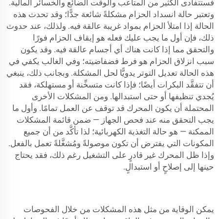
فستتفادى الكثير من المتاعب والوقت الضائع والخسائر المالية.
وتعتبر حالة انسداد الحزام مشكلةً شائعة جدًّا؛ وقد تحدث هذه
الحالة إذا امتلأ الحزام بمواد غريبة عالقة فيه. ولذلك، عند حدوث
ذلك، فإن أول ما يجب عليك فعله هو إيقاف الحزام فورًا
والتحقق مما إذا كانت هناك أي أجسام عالقة فيه. وقد يكون
سبب انزلاق الحزام هو فرط فضفاضيته؛ وفي الغالب يكفي في
هذه الحالة تعديل التوتر يدويًّا لحل المشكلة. وبجانب ذلك، ينبغي
أن تتفقَّد البكرات أيضًا؛ فإذا كانت متسخِّنة أو مستهلكة، فقد
يُجدي تنظيفها أو حتى استبدالها. ومن المشكلات الأخرى
المحتملة أن يكون المحرك قد توقف عن العمل تمامًا. وأول ما
يجب التحقق منه عند فحص الجهاز — ضمن قائمة المشكلات
الممكنة — هو حالة التغذية الكهربائية؛ لذا تأكَّد من أن جميع
المكونات التي يفترض أن تكون موصولةً ومُشغَّلةً تعمل بالفعل.
وإذا ظل المحرك غير قادرٍ على التشغيل رغم ذلك، فقد يحتاج
حينها إلى إصلاحٍ أو استبدالٍ.
يمكن الوقاية من مثل هذه المشكلات من خلال الفحوصات