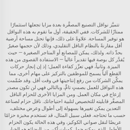
تتميَّز نواقل التصنيع المصغَّرة بعدة مزايا تجعلها استثمارًا
ممتازًا للشركات. ففي الحقيقة، أول ما تقوم به هذه النواقل
هو توفير المساحة. علاوةً على ذلك، فإنها تحتل مساحة أرضية
أقل مقارنةً بالنظام الناقل التقليدي، وذلك لأن حجمها صغيرٌ
بحدِّ ذاته. ولذلك، يمكن للمصانع أو المتاجر الصغيرة — حيث
يُقدَّر كل بوصة فيها تقديراً عالياً — الاستفادة القصوى من هذه
الميزة. وثانياً، فهي تعزِّز كفاءة العمل؛ إذ إن إنجاز حركات
القطع آلياً يسمح للموظفين بالتركيز على مهام أخرى، مما
يمكِّن الشركات من رفع إنتاجيتها في وقت أقل. وقد صُمِّمت
هذه النواقل للعمل بصمتٍ تامٍّ، وبالتالي فهي لن تكون مصدر
إزعاج في مكان العمل. ومن المزايا الأخرى للحزام الناقل
المصغَّر قابليته للتخصيص لتلبية احتياجاتك.
ناقل حزام لصناعة
التعدين
يمكن تغييرها بسهولة إلى أطوال وعرض مختلف،
حسب ما تحتاجه. فعلى سبيل المثال، قد تستخدم مخبزة حزامًا
عريضًا لنقل صواني الكوكيز، وفي هذه الحالة يكون الحزام
الأطول الذي يمكنه حمل كميات أكبر من البضائع هو الخيار