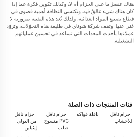
هناك عنصرٌ ما على الحزام أم لا، وكذلك تكوين فكرة عما إذا
كان هناك شيء عالقٌ فيه. وتكتسي النظافة أهمية قصوى في
قطاع تصنيع المواد الغذائية، ولذلك تُعد هذه التقنية ضرورية لا
غنى عنها. وتقف شركة شوناي في طليعة هذه التحوّلات، وتزوّد
عملاءها بأحدث المعدات التي تساعد في تحسين عملياتهم
التشغيلية.
فئات المنتجات ذات الصلة
حزام ناقل
ناقلة فواكه
حزام ناقل
حزام ناقل
للأخشاب
PVC منسوج
من البولي
صلب
إيثيلين