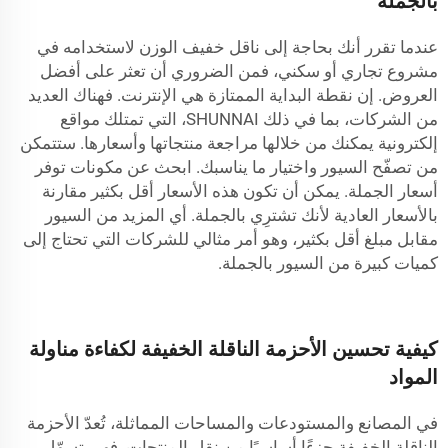
بالجملة
عندما تقرر أنك بحاجة إلى ناقل خفيف الوزن لاستخدامه في
مشروع تجاري أو سكني، فمن الضروري أن تعثر على أفضل
العروض. إن نقطة البداية الممتازة هي الإنترنت. فهناك العديد
من الشركات، بما في ذلك SHUNNAI، التي تمتلك مواقع
إلكترونية يمكنك من خلالها مراجعة منتجاتها وأسعارها. ستتمكن
من تصفّح السيور واختيار ما يناسبك. ابحث عن مكونات توفر
أسعار الجملة. يمكن أن تكون هذه الأسعار أقل بكثير مقارنة
بالأسعار العادية لأنك تشترِي بالجملة. أي المزيد من السيور
مقابل مبلغ أقل بكثير، وهو أمر مثالي للشركات التي تحتاج إلى
كميات كبيرة من السيور بالجملة.
كيفية تحسين الأحزمة الناقلة الخفيفة لكفاءة مناولة
المواد
في المصانع والمستودعات والمساحات المماثلة، تُعدّ الأحزمة
الناقلة الخفيفة جزءًا أساسيًا من نقل المنتجات. فهي تسهّل