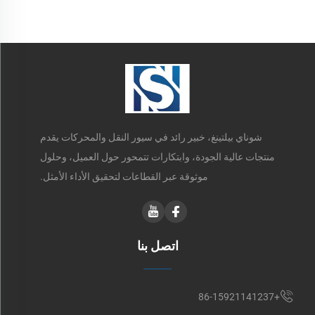
شوناي بيلتينغ، خبير رائد في سيور النقل والمحركات يقدم
منتجات عالية الجودة، وابتكارات تتمحور حول العميل، وحلول
موثوقة عبر القطاعات لتحقيق الأداء الأمثل.
اتصل بنا
+86-15921141237