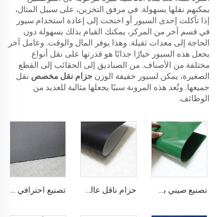
يمكنهم نقلها بسهولة. في مرفق التخزين، على سبيل المثال،
إذا تآكلت إحدى السيور أو احتجت إلى إعادة استخدام سيور
في قسم آخر من المركز، يمكنك القيام بذلك بسهولة دون
الحاجة إلى معدات ثقيلة. وهذا يوفر المال والوقت. وعامل آخر
يجعل هذه السيور خيارًا جذابًا هو قدرتها على نقل أنواع
مختلفة من الأصناف. من الصناديق إلى الحقائب إلى القطع
الصغيرة، يمكن لسيور خفيفة الوزن
حزام نقل مخصص
نقل
جميعها. وتُعد هذه المرونة سببًا يجعلها مثالية للعديد من
الوظائف.
تصنيع صيني بسعر تنافسي لحزام ناقل من مادة PVC
حزام ناقل عالي الجودة من القماش المضاد للكهرباء الساكنة بلون أسود بسماكة 2 مم من مادة PVC للنقل اللوجستي مباشرة من المصنع
تصنيع احترافي لأحزمة نقل لوجستية من مادة PVC من أجل فرز وتوزيع فعال في صناعات المطاعم