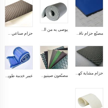
يوصى به من المصنّع: كونتر دفع في السوبرماركت مزود بسيور نقل، سيور نقل ذات استقرار عالي في السرعة، من مادة البولي يوريثان (PU)
مصنّع حزام ناقل مضاد للكهرباء الساكنة ومضاد للالتصاق لمطاعم المخابز والحلويات
حزام صناعي صيني لتتبع وتلميع الحزام الناقل الماسي من مادة PVC
حزام مشاية كهربائية من البلاستيك PVC عالي الجودة من مورد صيني، ناعم وهادئ ومطاطي ويظل مستقرًا ومقاومًا للانزلاق
مصنّعون صينيون لمصانع التصنيع حسب الطلب لأنواع pu وpvc وpvk من أحزمة النقل البوليسترية
عمر خدمة طويل، فعّال من حيث التكلفة، جودة صينية، حزام ناقل بسمك 3.1 مم على شكل لفافة، PVC بسمك 3.5 مم، حزام ناقل أبيض لا نهائي للاستخدام في الصناعات الغذائية