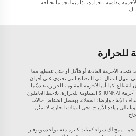
شوناي» (SHUNNAI) مجموعة واسعة من الخيارات لأحزمة مقاومة للحرارة، لذا ربما تجد ما تحتاجه
لك.
ة للحرارة
تمدد الأحزمة العادية أو تتآكل أو حتى تنقطع، مما
لى سبيل المثال، في المصانع التي تحتوي على أفران،
نقطاع. كما أن الأحزمة المقاومة للحرارة عادةً ما
تحتاج إلى صيانة أقل، مما يوفر الوقت الذي كان سيقضيه العمال في فحص الأحزمة وتغييرها بشكل متكرر. وعند استخدام أحزمة SHUNNAI المقاومة للحرارة، يلاحظ العاملون
أهداف الإنتاج وإرضاء العملاء. وبفضل انخفاض حالات
لي زيادة الأرباح. وفي البيئات الحارة، لا تمثّل
اح.
جملة يتيح لك شراء كميات كبيرة دفعة واحدة وتوفير