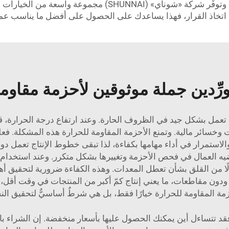
أفضل وخدمات شحن أسرع مقارنةً بالشركات الكبرى. وتوفِّر شركة «
قبل اتخاذ القرار، فهذا يساعدك على الحصول على أفضل ما يناسب عم
رِّدين جملة موثوقين لأحزمة مقاوم
تعمل بشكل جيد في الظروف الحارة. وعند ارتفاع درجة الحرارة، قد ت
ت وخسائر مالية. وتمنع الأحزمة المقاومة للحرارة هذه المشكلة. فع
ستمرار في أداء مهامها بكفاءة، لذا تبقى خطوط الإنتاج تعمل دون ا
 بدلًا من القلق بشأن تعطل المعدات. وهذه الكفاءة ضرورية لتحقيق 
ن مقاطعات، ما يعني إنتاج كمّ أكبر من المنتجات في وقت أقل، وبالتا
زمة المقاومة للحرارة خيارًا فقط، بل هي شرطٌ أساسيٌّ لتحقيق النج
قد تتساءل أين يمكنك الحصول عليها بأسعار منخفضة. إن الشراء بال