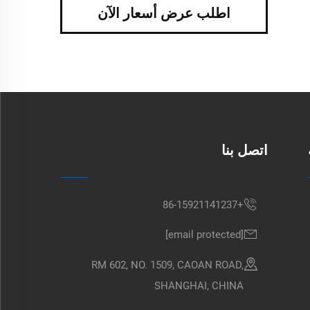
اطلب عرض أسعار الآن
اتصل بنا
+86-15921141237
[email protected]
RM 602, NO. 1509, CAOAN ROAD,
SHANGHAI, CHINA