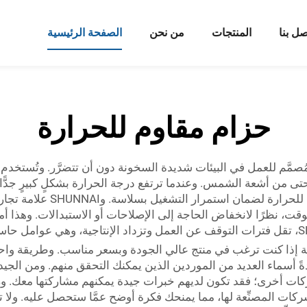
صل بنا
المنتجات
من نحن
الصفحة الرئيسية
حزام مقاوم للحرارة
ُصمَّم للعمل في البيئات شديدة السخونة دون أن تتضرَّر. وتُستخدم
 حتى من أشعة الشمس. وعندما ترتفع درجة الحرارة بشكلٍ كبيرٍ جدًّا
ولذلك فإن الشركات بحاجةٍ إلى
 نظرًا لانخفاض الحاجة إلى الإصلاحات أو الاستبدالات. وهذا أمرٌ 
همية إذا كنت ترغب في منتج عالي الجودة وبسعر مناسب. وطريقة واحدة
ً أسماء العديد من الموردين الذين يمكنك التحقق منهم. ومن الجي
ت أخرى؛ فقد تكون لديهم خبرات جيدة يمكنهم مشاركتها معك. وزيا
ت المصنِّعة لها، مما يمنحك فكرة أوضح عمَّا ستحصل عليه. ولا تنس