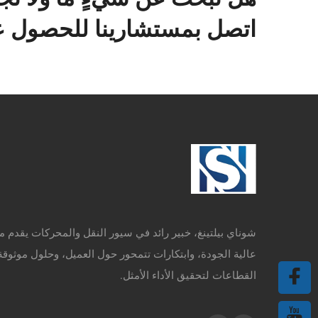
اتصل بمستشارينا للحصول عل
شوناي بيلتينغ، خبير رائد في سيور النقل والمحركات يقدم م
عالية الجودة، وابتكارات تتمحور حول العميل، وحلول موثوقة
القطاعات لتحقيق الأداء الأمثل.