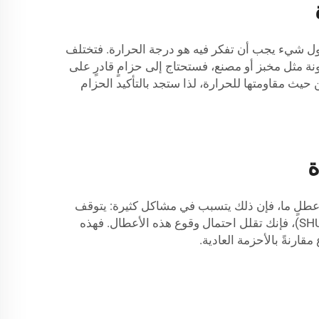
ح. أول شيء يجب أن تفكر فيه هو درجة الحرارة. فتختلف
ة مثل مخبز أو مصنع، فستحتاج إلى حزامٍ قادرٍ على
) مجموعة متنوعة من الأحزمة الممتازة من حيث مقاومتها للحرارة، لذا ستجد بالتأكيد الحزام
ة
 عطلٍ ما، فإن ذلك يتسبب في مشاكل كثيرة: يتوقف
الإنتاج، ويجب إصلاح الآلة، وتتكبَّد الشركة خسائر مالية. أما باستخدام الأحزمة المقاومة للحرارة من شركة «شوناي» (SHUNNAI)، فإنك تقلل احتمال وقوع هذه الأعطال. فهذه
قارنةً بالأحزمة العادية.