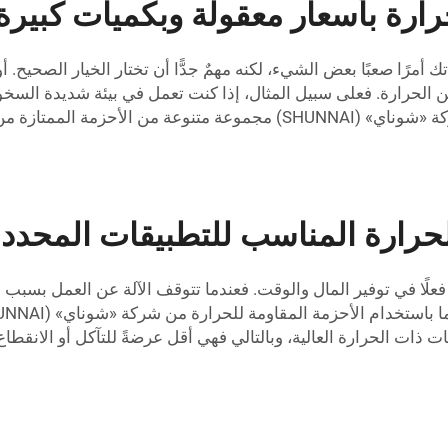
ارة بأسعار معقولة وبكميات كبيرة
تك أمرًا صعبًا بعض الشيء، لكنه مهمٌ جدًّا أن تختار الخيار الصحي
الحرارة. فعلى سبيل المثال، إذا كنت تعمل في بيئة شديدة السخون
التحمُّل في تلك الظروف ذات الحرارة العالية. وتوفِّر شركة «شوناي» (SHUNNAI
للحرارة المناسب للتطبيقات المحدد
علًا في توفير المال والوقت. فعندما تتوقف الآلة عن العمل بسبب
 ذات الحرارة العالية، وبالتالي فهي أقل عرضةً للتآكل أو الانقطاع م