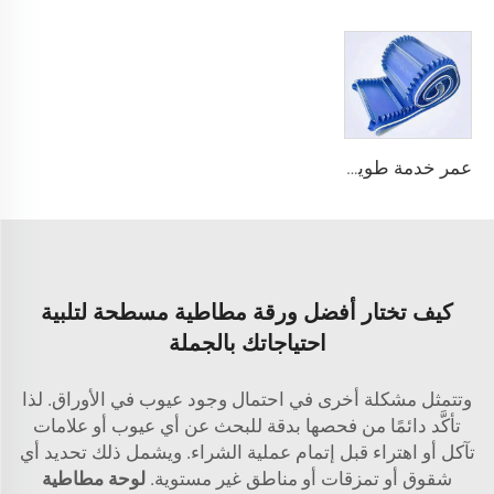
عمر خدمة طويل، فعّال من حيث التكلفة، جودة صينية، حزام ناقل بسمك 3.1 مم على شكل لفافة، PVC بسمك 3.5 مم، حزام ناقل أبيض لا نهائي للاستخدام في الصناعات الغذائية
كيف تختار أفضل ورقة مطاطية مسطحة لتلبية
احتياجاتك بالجملة
وتتمثل مشكلة أخرى في احتمال وجود عيوب في الأوراق. لذا
تأكَّد دائمًا من فحصها بدقة للبحث عن أي عيوب أو علامات
تآكل أو اهتراء قبل إتمام عملية الشراء. ويشمل ذلك تحديد أي
شقوق أو تمزقات أو مناطق غير مستوية.
لوحة مطاطية