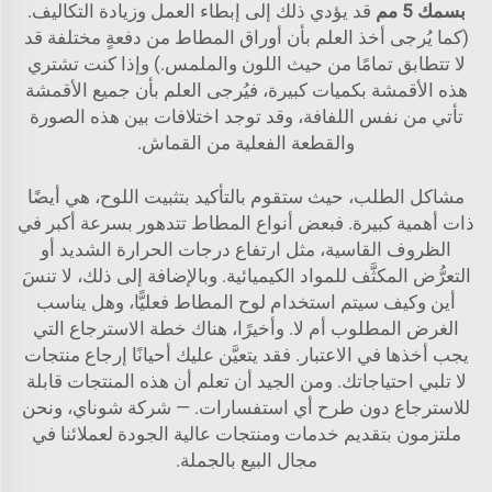
بسمك 5 مم
قد يؤدي ذلك إلى إبطاء العمل وزيادة التكاليف.
(كما يُرجى أخذ العلم بأن أوراق المطاط من دفعةٍ مختلفة قد
لا تتطابق تمامًا من حيث اللون والملمس.) وإذا كنت تشتري
هذه الأقمشة بكميات كبيرة، فيُرجى العلم بأن جميع الأقمشة
تأتي من نفس اللفافة، وقد توجد اختلافات بين هذه الصورة
والقطعة الفعلية من القماش.
مشاكل الطلب، حيث ستقوم بالتأكيد بتثبيت اللوح، هي أيضًا
ذات أهمية كبيرة. فبعض أنواع المطاط تتدهور بسرعة أكبر في
الظروف القاسية، مثل ارتفاع درجات الحرارة الشديد أو
التعرُّض المكثَّف للمواد الكيميائية. وبالإضافة إلى ذلك، لا تنسَ
أين وكيف سيتم استخدام لوح المطاط فعليًّا، وهل يناسب
الغرض المطلوب أم لا. وأخيرًا، هناك خطة الاسترجاع التي
يجب أخذها في الاعتبار. فقد يتعيَّن عليك أحيانًا إرجاع منتجات
لا تلبي احتياجاتك. ومن الجيد أن تعلم أن هذه المنتجات قابلة
للاسترجاع دون طرح أي استفسارات. — شركة شوناي، ونحن
ملتزمون بتقديم خدمات ومنتجات عالية الجودة لعملائنا في
مجال البيع بالجملة.