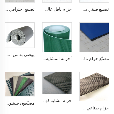
تصنيع صيني بسعر تنافسي لحزام ناقل من مادة PVC
حزام ناقل عالي الجودة من القماش المضاد للكهرباء الساكنة بلون أسود بسماكة 2 مم من مادة PVC للنقل اللوجستي مباشرة من المصنع
تصنيع احترافي لأحزمة نقل لوجستية من مادة PVC من أجل فرز وتوزيع فعال في صناعات المطاعم
يوصى به من المصنّع: كونتر دفع في السوبرماركت مزود بسيور نقل، سيور نقل ذات استقرار عالي في السرعة، من مادة البولي يوريثان (PU)
مصنّع حزام ناقل مضاد للكهرباء الساكنة ومضاد للالتصاق لمطاعم المخابز والحلويات
أحزمة المشاية بسعر المصنع من شوناي، سمك 1.6 مم، حزام مشاية أسود من مادة PVC، حزام ماكينة مشي
حزام مشاية كهربائية من البلاستيك PVC عالي الجودة من مورد صيني، ناعم وهادئ ومطاطي ويظل مستقرًا ومقاومًا للانزلاق
مصنّعون صينيون لمصانع التصنيع حسب الطلب لأنواع pu وpvc وpvk من أحزمة النقل البوليسترية
حزام صناعي صيني لتتبع وتلميع الحزام الناقل الماسي من مادة PVC