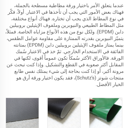
عندما يتعلق الأمر باختيار ورقة مطاطية مسطحة بالجملة،
فهناك بعض الأمور التي يجب أن تأخذها في الاعتبار. أولاً، فكّر
في نوع المطاط الذي يجب أن تختاره. فهناك أنواع مختلفة،
مثل المطاط الطبيعي والنيوبرين وملفوف الإيثيلين بروبيلين
داين (EPDM). ولكل نوع من هذه الأنواع مزاياه الخاصة. فمثلاً،
يتميّز النيوبرين بقدرته الممتازة على مقاومة عوامل الطقس،
بينما يمتاز ملفوف الإيثيلين بروبيلين داين (EPDM) بمتانته
الفائقة في الاستخدام الخارجي. ثمّ خذ في الاعتبار سُمك
الورقة. فالأوراق الأكثر سُمكاً تكون عموماً أقوى، لكنها في
المقابل أكثر صعوبة في القطع والتشكيل. وإذا كنت تبحث عن
مرونة أكبر، أو إذا كنت بحاجة إلى شيء يمتلك نفس طابع
منتجات شوتز (Schutz’s)، فقد يكون اختيار ورقة أرق هو
الخيار الأفضل.