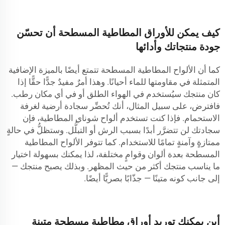
كيف يمكن للأوراق المطاطية المسطحة أن تحسّن
جودة منتجاتك وأدائها
كما أن الألواح المطاطية المسطحة تتمتع أيضًا بالميزة الإضافية
المتمثلة في مقاومتها للماء أحيانًا. وهذا أمرٌ مفيدٌ جدًّا حقًّا إذا
كان منتجك سيُستخدم في الهواء الطلق أو في أي مكان رطب.
فافترض، على سبيل المثال، أنك تُحضِّر سجادة أرضية لغرفة
الاستحمام. فإذا كنت تستخدم ألواح شوناي المطاطية، فإن
سجادتك لن تتضرَّر أبدًا بسبب الرش أو التبلُّل. وستظلُّ في حالةٍ
ممتازةٍ وآمنةٍ تمامًا للاستخدام. كما تتوفر الألواح المطاطية
المسطحة بعدة ألوان وقوامٍ مختلفة، لذا يمكنك بسهولة اختيار
ما يناسب منتجك أكثر من حيث المظهر. وبذلك يصبح منتجك —
إلى جانب كونه متينًا — جذّابًا بصريًّا أيضًا.
أين يمكنك توريد أوراق مطاطية مسطحة متينة